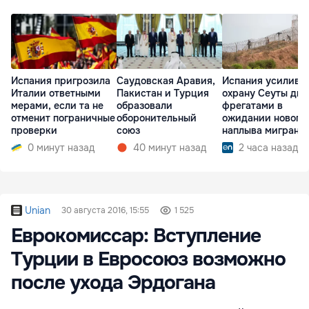
Испания пригрозила
Саудовская Аравия,
Испания усилива
Италии ответными
Пакистан и Турция
охрану Сеуты дв
мерами, если та не
образовали
фрегатами в
отменит пограничные
оборонительный
ожидании нового
проверки
союз
наплыва мигрант
0 минут назад
40 минут назад
2 часа назад
Unian
30 августа 2016, 15:55
1 525
Еврокомиссар: Вступление
Турции в Евросоюз возможно
после ухода Эрдогана