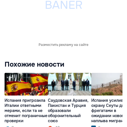
Разместить рекламу на сайте
Похожие новости
Испания пригрозила
Саудовская Аравия,
Испания усилива
Италии ответными
Пакистан и Турция
охрану Сеуты дв
мерами, если та не
образовали
фрегатами в
отменит пограничные
оборонительный
ожидании нового
проверки
союз
наплыва мигрант