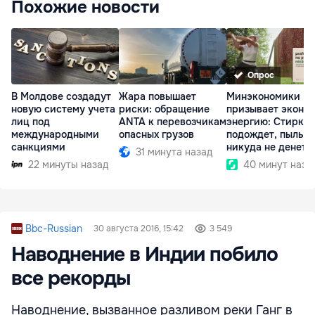
Похожие новости
Опрос
В Молдове создадут
Жара повышает
Минэкономики
новую систему учета
риски: обращение
призывает эконо
лиц под
ANTA к перевозчикам
энергию: Стирка
международными
опасных грузов
подождет, пыль
санкциями
никуда не денетс
31 минута назад
22 минуты назад
40 минут наза
Bbc-Russian
30 августа 2016, 15:42
3 549
Наводнение в Индии побило
все рекорды
Наводнение, вызванное разливом реки Ганг в