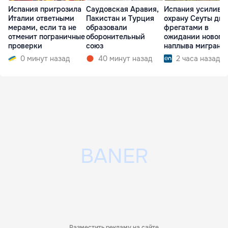
Испания пригрозила
Саудовская Аравия,
Испания усилива
Италии ответными
Пакистан и Турция
охрану Сеуты дв
мерами, если та не
образовали
фрегатами в
отменит пограничные
оборонительный
ожидании нового
проверки
союз
наплыва мигрант
0 минут назад
40 минут назад
2 часа назад
Разместить рекламу на сайте