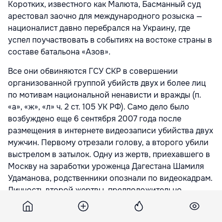
Коротких, известного как Малюта, Басманный суд
арестовал заочно для международного розыска —
националист давно перебрался на Украину, где
успел поучаствовать в событиях на востоке страны в
составе батальона «Азов».
Все они обвиняются ГСУ СКР в совершении
организованной группой убийств двух и более лиц
по мотивам национальной ненависти и вражды (п.
«а», «ж», «л» ч. 2 ст. 105 УК РФ). Само дело было
возбуждено еще 6 сентября 2007 года после
размещения в интернете видеозаписи убийства двух
мужчин. Первому отрезали голову, а второго убили
выстрелом в затылок. Одну из жертв, приехавшего в
Москву на заработки уроженца Дагестана Шамиля
Удаманова, родственники опознали по видеокадрам.
Личность второй жертвы, предположительно,
выходца из Средней Азии, так и не была
установлена. В 2017 году расследование уголовного