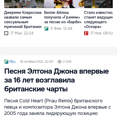
Джереми Кларксона
Билли Айлиш
Стало известно, к
назвали самым
получила «Грэмми»
станет ведущим
сексуальным
за песню из «Барби»
следующего
мужчиной Британии
«Оскара»
5 Фев. 12:44
17 Мая. 22:24
17 Ноя. 09:54
Rbc
16 октября 2021, 22:00
2 026
Песня Элтона Джона впервые
за 16 лет возглавила
британские чарты
Песня Cold Heart (Pnau Remix) британского
певца и композитора Элтона Джона впервые с
2005 года заняла лидирующую позицию