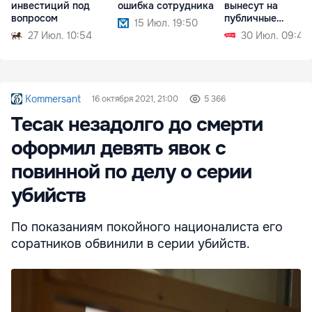
инвестиций под
ошибка сотрудника
вынесут на
вопросом
публичные
15 Июл. 19:50
обсуждения в
27 Июл. 10:54
30 Июл. 09:49
сентябре
Kommersant
16 октября 2021, 21:00
5 366
Тесак незадолго до смерти
оформил девять явок с
повинной по делу о серии
убийств
По показаниям покойного националиста его
соратников обвинили в серии убийств.