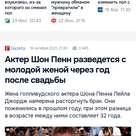
воукизма», из-за
мужчину обманом
изменить пол с 16
которого он сменил
"превратили" в
18 Апр. 17:30
пол
женщину
23 Июл. 20:43
22 Июн. 21:15
Gazeta
16 октября 2021, 21:30
3 345
Актер Шон Пенн разведется с
молодой женой через год
после свадьбы
Жена голливудского актера Шона Пенна Лейла
Джордж намерена расторгнуть брак. Они
поженились в прошлом году, при этом разница
в возрасте между ними составляет 32 года.