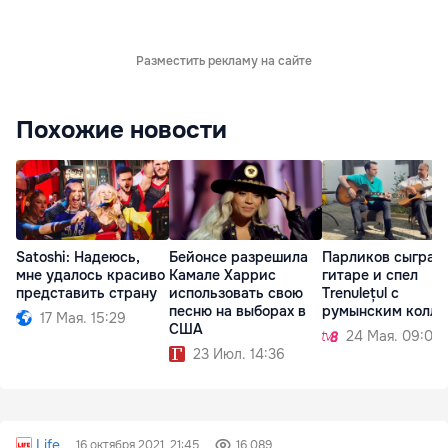
Разместить рекламу на сайте
Похожие новости
Satoshi: Надеюсь,
Бейонсе разрешила
Парликов сыграл 
мне удалось красиво
Камале Харрис
гитаре и спел
представить страну
использовать свою
Trenulețul с
песню на выборах в
румынским колле
17 Мая. 15:29
США
24 Мая. 09:03
23 Июл. 14:36
Life
16 октября 2021, 21:45
16 089