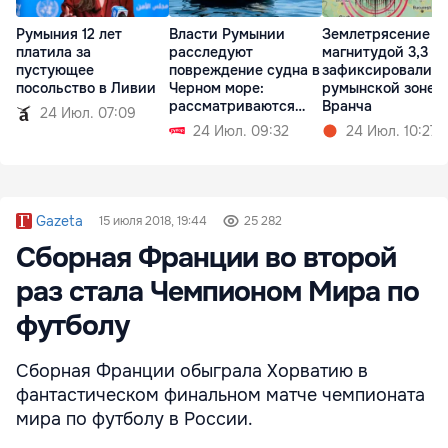
Румыния 12 лет
Власти Румынии
Землетрясение
платила за
расследуют
магнитудой 3,3
пустующее
повреждение судна в
зафиксировали в
посольство в Ливии
Черном море:
румынской зоне
рассматриваются
Вранча
24 Июл. 07:09
две версии
24 Июл. 09:32
24 Июл. 10:27
Gazeta
15 июля 2018, 19:44
25 282
Сборная Франции во второй
раз стала Чемпионом Мира по
футболу
Сборная Франции обыграла Хорватию в
фантастическом финальном матче чемпионата
мира по футболу в России.