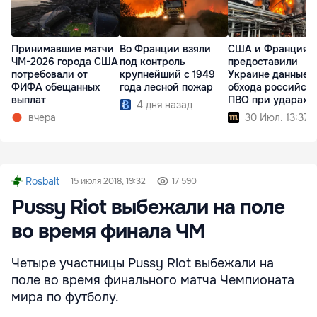
Принимавшие матчи
Во Франции взяли
США и Франция
ЧМ-2026 города США
под контроль
предоставили
потребовали от
крупнейший с 1949
Украине данные 
ФИФА обещанных
года лесной пожар
обхода российск
выплат
ПВО при ударах п
4 дня назад
НПЗ
вчера
30 Июл. 13:37
Rosbalt
15 июля 2018, 19:32
17 590
Pussy Riot выбежали на поле
во время финала ЧМ
Четыре участницы Pussy Riot выбежали на
поле во время финального матча Чемпионата
мира по футболу.