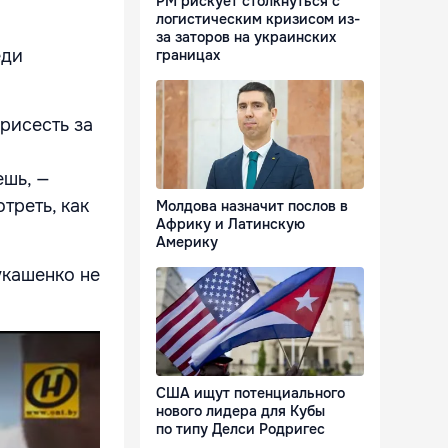
РМ рискует столкнуться с
логистическим кризисом из-
за заторов на украинских
еди
границах
рисесть за
В
ешь, —
треть, как
Молдова назначит послов в
Африку и Латинскую
Америку
укашенко не
США ищут потенциального
нового лидера для Кубы
по типу Делси Родригес