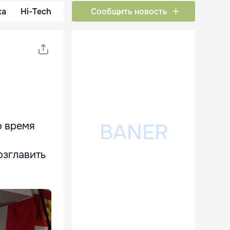
ка
Hi-Tech
Сообщить новость
о время
озглавить