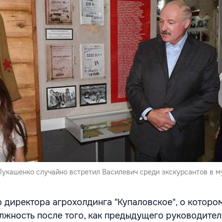
Лукашенко случайно встретил Василевич среди экскурсантов в м
 директора агрохолдинга "Купаловское", о котором
олжность после того, как предыдущего руководите