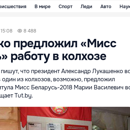
оисшествия
В мире
Спорт
Леди
Авто
Нау
 15:08
8 488
ко предложил «Мисс
» работу в колхозе
пишут, что президент Александр Лукашенко в
 один из колхозов, возможно, предложил
итула Мисс Беларусь-2018 Марии Василевич в
щает Tut.by.