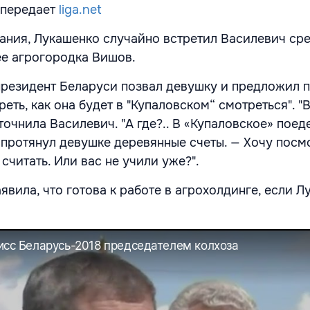
 передает
liga.net
ния, Лукашенко случайно встретил Василевич ср
ее агрогородка Вишов.
президент Беларуси позвал девушку и предложил п
реть, как она будет в "Купаловском“ смотреться". "
точнила Василевич. "А где?.. В «Купаловское» поед
 протянул девушке деревянные счеты. — Хочу посмо
 считать. Или вас не учили уже?".
вила, что готова к работе в агрохолдинге, если Л