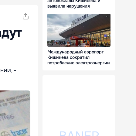
автовокзалы Кишинёва и
выявила нарушения
адут
Международный аэропорт
Кишинева сократил
потребление электроэнергии
нии, -