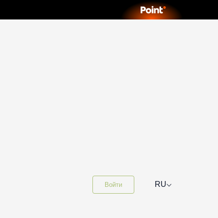
⌵
RU
Войти