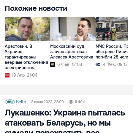
Похожие новости
Арестович: В
Московский суд
МЧС России: При
Украине
заочно арестовал
обстреле Лисича
гарантированы
Алексея Арестовича
погибли 28 челов
веерные отключения
6 Фев. 12:03
4 Фев. 09:12
электричества
19 Апр. 21:04
Belta
2 июля 2022, 22:00
6 404
Лукашенко: Украина пыталась
атаковать Беларусь, но мы