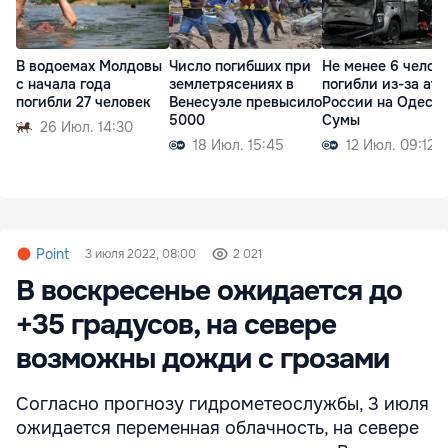
В водоемах Молдовы
Число погибших при
Не менее 6 челов
с начала года
землетрясениях в
погибли из-за ата
погибли 27 человек
Венесуэле превысило
России на Одессу
5000
Сумы
26 Июл. 14:30
18 Июл. 15:45
12 Июл. 09:12
Point
3 июля 2022, 08:00
2 021
В воскресенье ожидается до
+35 градусов, на севере
возможны дожди с грозами
Согласно прогнозу гидрометеослужбы, 3 июля
ожидается переменная облачность, на севере