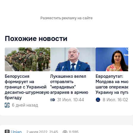
Разместить рекламу на сайте
Похожие новости
Белоруссия
Лукашенко велел
Евродепутат:
формирует на
отправлять
Молдова на много
границе с Украиной
"нерадивых"
шагов опережает
десантно-штурмовую
аграриев в армию
Украину на пути 
бригаду
31 Июл. 10:44
8 Июл. 16:02
6 дней назад
Unian
2 июля 2022, 21:45
11 595