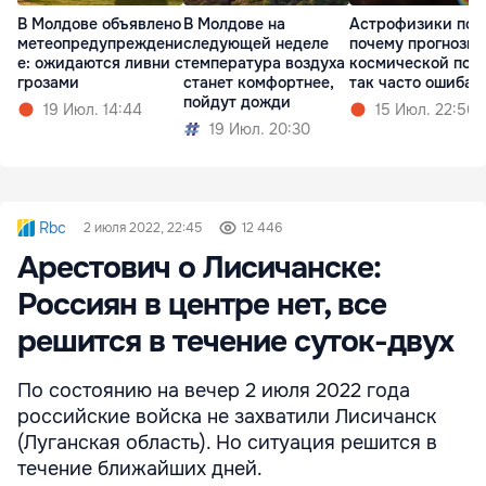
В Молдове объявлено
В Молдове на
Астрофизики пон
метеопредупреждени
следующей неделе
почему прогнозы
е: ожидаются ливни с
температура воздуха
космической пог
грозами
станет комфортнее,
так часто ошибаю
пойдут дожди
19 Июл. 14:44
15 Июл. 22:56
19 Июл. 20:30
Rbc
2 июля 2022, 22:45
12 446
Арестович о Лисичанске:
Россиян в центре нет, все
решится в течение суток-двух
По состоянию на вечер 2 июля 2022 года
российские войска не захватили Лисичанск
(Луганская область). Но ситуация решится в
течение ближайших дней.