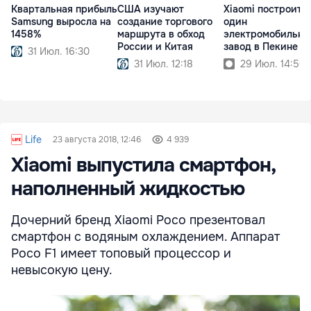
Квартальная прибыль
США изучают
Xiaomi построит 
Samsung выросла на
создание торгового
один
1458%
маршрута в обход
электромобильны
России и Китая
завод в Пекине
31 Июл. 16:30
31 Июл. 12:18
29 Июл. 14:50
Life
23 августа 2018, 12:46
4 939
Xiaomi выпустила смартфон,
наполненный жидкостью
Дочерний бренд Xiaomi Poco презентовал
смартфон с водяным охлаждением. Аппарат
Poco F1 имеет топовый процессор и
невысокую цену.