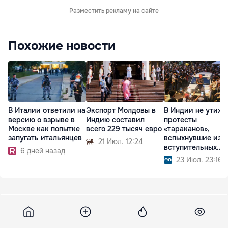
Разместить рекламу на сайте
Похожие новости
В Италии ответили на
Экспорт Молдовы в
В Индии не утиха
версию о взрыве в
Индию составил
протесты
Москве как попытке
всего 229 тысяч евро
«тараканов»,
запугать итальянцев
вспыхнувшие из-
21 Июл. 12:24
вступительных
6 дней назад
экзаменов
23 Июл. 23:16
Point
23 августа 2018, 12:32
8 837
Более 10 таксистов были