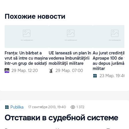
Похожие новости
Franța: Un bărbat a
UE lansează un plan în
Au jurat credință:
vrut să intre cu mașina
vederea îmbunătăţirii
Aproape 100 de tin
într-un grup de soldați
mobilităţii militare
au depus jurământ
militar
29 Мар. 12:20
29 Мар. 07:00
23 Мар. 19:46
Publika
17 сентября 2013, 19:40
1 372
Отставки в судебной системе