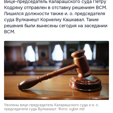
Вице-председатель Каларашского суда Петру
Кодряну отправлен в отставку решением ВСМ.
Лишился должности также и. о. председателя
суда Вулканешт Корнелиу Кашкавал. Такие
решения были вынесены сегодня на заседании
ВСМ.
Уволены вице-председатель Каларашского суда и и. о.
председателя суда Вулканешт. Фото: vybor.md