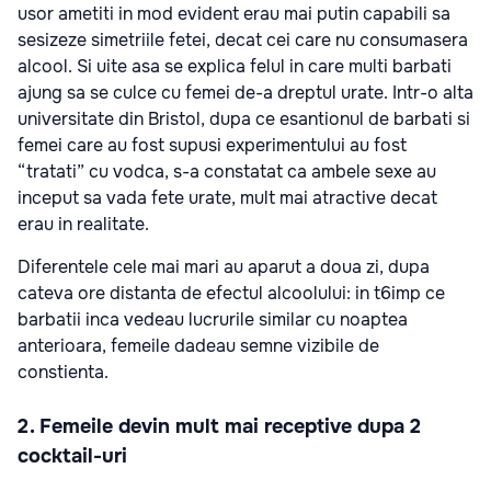
usor ametiti in mod evident erau mai putin capabili sa
sesizeze simetriile fetei, decat cei care nu consumasera
alcool. Si uite asa se explica felul in care multi barbati
ajung sa se culce cu femei de-a dreptul urate. Intr-o alta
universitate din Bristol, dupa ce esantionul de barbati si
femei care au fost supusi experimentului au fost
“tratati” cu vodca, s-a constatat ca ambele sexe au
inceput sa vada fete urate, mult mai atractive decat
erau in realitate.
Diferentele cele mai mari au aparut a doua zi, dupa
cateva ore distanta de efectul alcoolului: in t6imp ce
barbatii inca vedeau lucrurile similar cu noaptea
anterioara, femeile dadeau semne vizibile de
constienta.
2. Femeile devin mult mai receptive dupa 2
cocktail-uri