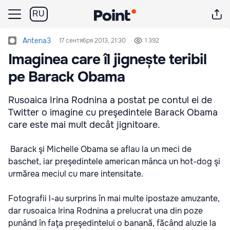
RU
Antena3
17 сентября 2013, 21:30
1 392
Imaginea care îl jignește teribil
pe Barack Obama
Rusoaica Irina Rodnina a postat pe contul ei de
Twitter o imagine cu preşedintele Barack Obama
care este mai mult decât jignitoare.
Barack şi Michelle Obama se aflau la un meci de
baschet, iar preşedintele american mânca un hot-dog şi
urmărea meciul cu mare intensitate.
Fotografii l-au surprins în mai multe ipostaze amuzante,
dar rusoaica Irina Rodnina a prelucrat una din poze
punând în faţa preşedintelui o banană, făcând aluzie la