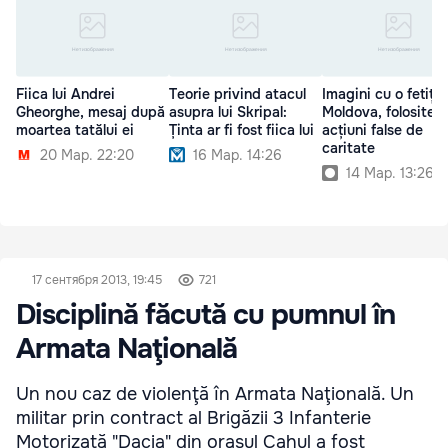
Fiica lui Andrei
Teorie privind atacul
Imagini cu o fetiță
Gheorghe, mesaj după
asupra lui Skripal:
Moldova, folosite î
moartea tatălui ei
Ținta ar fi fost fiica lui
acțiuni false de
caritate
20 Мар. 22:20
16 Мар. 14:26
14 Мар. 13:26
17 сентября 2013, 19:45
721
Disciplină făcută cu pumnul în
Armata Naţională
Un nou caz de violenţă în Armata Naţională. Un
militar prin contract al Brigăzii 3 Infanterie
Motorizată "Dacia" din oraşul Cahul a fost