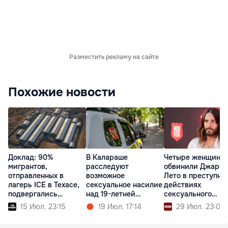
Разместить рекламу на сайте
Похожие новости
Доклад: 90%
В Калараше
Четыре женщины
мигрантов,
расследуют
обвинили Джаред
отправленных в
возможное
Лето в преступны
лагерь ICE в Техасе,
сексуальное насилие
действиях
подвергались
над 19-летней
сексуального
насилию
девушкой
характера
15 Июл. 23:15
19 Июл. 17:14
29 Июл. 23:00