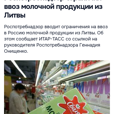
ввоз молочной продукции из
Литвы
Роспотребнадзор вводит ограничения на ввоз
в Россию молочной продукции из Литвы. Об
этом сообщает ИТАР-ТАСС со ссылкой на
руководителя Роспотребнадзора Геннадия
Онищенко.