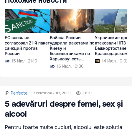
Похожие новости
ЕС вновь не
Войска России
Украинские дрон
согласовал 21-й пакет
ударили ракетами по
атаковали НПЗ в
санкций против
Киеву и
Башкортостане и
России
беспилотниками по
Краснодарском к
Харькову: есть
15 Июл. 21:10
14 Июл. 10:02
жертвы
16 Июл. 10:06
Perfecte
17 сентября 2013, 20:33
2 630
5 adevăruri despre femei, sex și
alcool
Pentru foarte multe cupluri, alcoolul este solutia