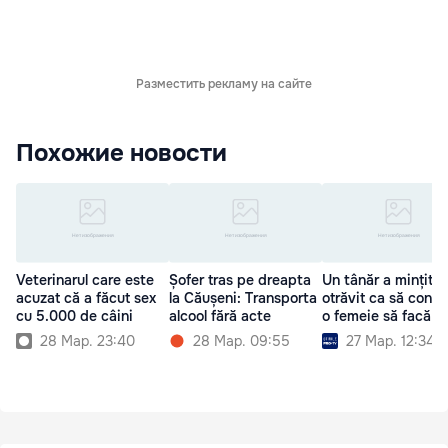
Разместить рекламу на сайте
Похожие новости
Veterinarul care este
Șofer tras pe dreapta
Un tânăr a mințit c
acuzat că a făcut sex
la Căușeni: Transporta
otrăvit ca să conv
cu 5.000 de câini
alcool fără acte
o femeie să facă s
28 Мар. 23:40
28 Мар. 09:55
27 Мар. 12:34