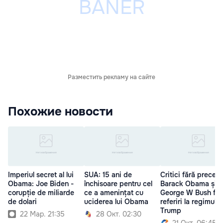
Разместить рекламу на сайте
Похожие новости
Imperiul secret al lui
SUA: 15 ani de
Critici fără preced
Obama: Joe Biden -
închisoare pentru cel
Barack Obama și
corupție de miliarde
ce a amenințat cu
George W Bush fa
de dolari
uciderea lui Obama
referiri la regimul
Trump
22 Мар. 21:35
28 Окт. 02:30