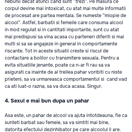
nebunii decat atunci cand sunt “trezi”. Pe masura ce
corpul devine mai intoxicat, cu atat mai multe informatii
de procesat are partea mentala. Se numeste “miopie de
alcool”. Astfel, barbatii si femeile care consuma alcool
in mod regulat si in cantitati importante, sunt cu atat
mai predispusi sa vina acasa cu parteneri diferiti si mai
multi si sa se angajeze in general in comportamente
riscante. Tot in aceste situatii creste si riscul de
contactare a bolilor cu transmitere sexuala. Pentru a
evita situatiile jenante, poate ca n-ar fi rau sa va
asigurati ca inainte de al treilea pahar voribiti cu niste
prieteni, sa va urmareasca comportamentul si cand vad
ca ati luat-o razna, sa va duca acasa. Singur.
4. Sexul e mai bun dupa un pahar
Asa este, un pahar de alcool va ajuta intotdeauna, fie ca
sunteti barbat sau femeie, sa va simtiti mai bine,
datorita efectului dezinhibator pe care alcoolul il are.