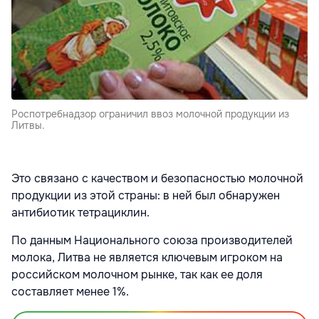
Роспотребнадзор ограничил ввоз молочной продукции из
Литвы.
Это связано с качеством и безопасностью молочной
продукции из этой страны: в ней был обнаружен
антибиотик тетрациклин.
По данным Национального союза производителей
молока, Литва не является ключевым игроком на
российском молочном рынке, так как ее доля
составляет менее 1%.