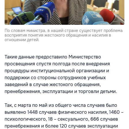
По словам министра, в нашей стране существует проблема
восприятия понятия жестокого обращения и насилия в
отношении детей.
Такие данные предоставило Министерство
просвещения спустя полгода после внедрения
процедуры институциональной организации и
поддержки со стороны сотрудников учебных
заведений в случае жестокого обращения,
пренебрежения, эксплуатации и торговли детьми.
Так, с марта по май из общего числа случаев было
выявлено 1448 случаев физического насилия, 1460 –
психологического, 18 – сексуального, 666 случаев
пренебрежения и более 120 случаев эксплуатации