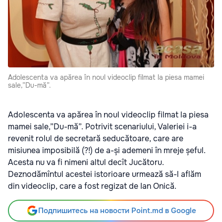
Adolescenta va apărea în noul videoclip filmat la piesa mamei
sale,”Du-mă”.
Adolescenta va apărea în noul videoclip filmat la piesa
mamei sale,”Du-mă”. Potrivit scenariului, Valeriei i-a
revenit rolul de secretară seducătoare, care are
misiunea imposibilă (?!) de a-și ademeni în mreje șeful.
Acesta nu va fi nimeni altul decît Jucătoru.
Deznodămîntul acestei istorioare urmează să-l aflăm
din videoclip, care a fost regizat de Ian Onică.
Подпишитесь на новости Point.md в Google