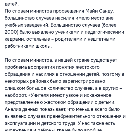
детей.
По словам министра просвещения Майи Санду,
большинство случаев насилия имело место вне
учебных заведений. Большинство случаев (более
2000) было выявлено учениками и педагогическими
кадрами, остальные – родителями и нештатными
работниками школы.
По словам министра, в нашей стране существует
проблема восприятия понятия жестокого
обращения и насилия в отношении детей, поэтому в
некоторых районах было зарегистрировано
слишком большое количество случаев, а в других –
наоборот. «Учителя имеют узкое и искаженное
представление о жестоком обращении с детьми.
Анализ данных показывает, что меньше всего было
выявлено случаев пренебрежительного отношения и
эксплуатации и детского труда. У нас также есть
учреждения и районы, где не было вообще