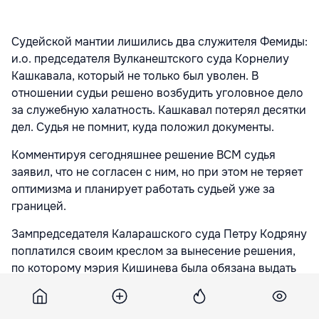
Судейской мантии лишились два служителя Фемиды:
и.о. председателя Вулканештского суда Корнелиу
Кашкавала, который не только был уволен. В
отношении судьи решено возбудить уголовное дело
за служебную халатность. Кашкавал потерял десятки
дел. Судья не помнит, куда положил документы.
Комментируя сегодняшнее решение ВСМ судья
заявил, что не согласен с ним, но при этом не теряет
оптимизма и планирует работать судьей уже за
границей.
Зампредседателя Каларашского суда Петру Кодряну
поплатился своим креслом за вынесение решения,
по которому мэрия Кишинева была обязана выдать
лицензии экономическому агенту на установление
игровых автоматов в столице.