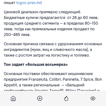
пишет
logos-pres.md
Ценовой диапазон примерно следующий.
Бюджетные куличи предлагаются от 28 до 60 леев,
продукция среднего сегмента — в пределах 80–150
леев, тогда как премиальные изделия продают по
250–485 леев.
Основная причина связана с удорожанием основных
ингредиентов (муки, яиц и сливочного масла), а
также с ростом затрат на логистику и топливо.
Тон задает «большая восьмерка»
Основные поставки обеспечивают кишиневские
предприятия Franzeluta, Colibri, Paninella, 7 Spice, Bon
Appetit, а также региональные — «Бельцкий
хлебокомбинат» (группа Zernoff), Milina (Тараклия) и
Brodetski (Оргеев). Их продукция фактически
формирует предложение в сетевом ритейле страны.