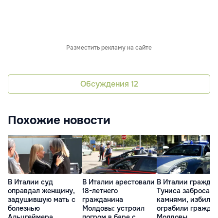
Разместить рекламу на сайте
Обсуждения
12
Похожие новости
В Италии суд
В Италии арестовали
В Италии гражда
оправдал женщину,
18-летнего
Туниса забросали
задушившую мать с
гражданина
камнями, избили 
болезнью
Молдовы: устроил
ограбили гражда
Альцгеймера
погром в баре с
Молдовы