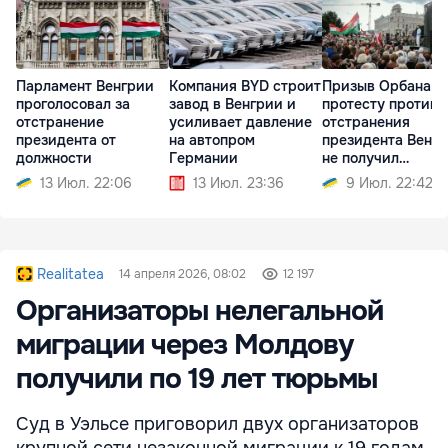
Парламент Венгрии
Компания BYD строит
Призыв Орбана к
проголосовал за
завод в Венгрии и
протесту против
отстранение
усиливает давление
отстранения
президента от
на автопром
президента Венг
должности
Германии
не получил
поддержки
13 Июл. 22:06
13 Июл. 23:36
9 Июл. 22:42
Realitatea
14 апреля 2026, 08:02
12 197
Организаторы нелегальной
миграции через Молдову
получили по 19 лет тюрьмы
Суд в Уэльсе приговорил двух организаторов
крупной сети незаконной миграции к 19 годам