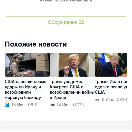
Разместить рекламу на сайте
Обсуждения
22
Похожие новости
США нанесли новые
Трамп уведомил
Трамп: Иран прос
удары по Ирану и
Конгресс США о
сделке после уда
возобновили
возобновлении войны
США
морскую блокаду
в Иране
9 Июл. 08:58
15 Июл. 08:11
14 Июл. 07:33