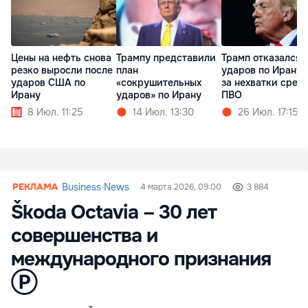
Цены на нефть снова
Трампу представили
Трамп отказался 
резко выросли после
план
ударов по Ирану 
ударов США по
«сокрушительных
за нехватки сред
Ирану
ударов» по Ирану
ПВО
8 Июл. 11:25
14 Июл. 13:30
26 Июл. 17:15
Business News
4 марта 2026, 09:00
3 884
Škoda Octavia – 30 лет
совершенства и
международного признания
Ⓟ