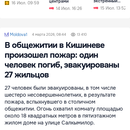
экстренный
центрами
16 Июл. 09:59
механизм
15 Июл. 13:52
14 Июл. 16:26
Moldova1
4 марта 2026, 08:44
13 410
В общежитии в Кишиневе
произошел пожар: один
человек погиб, эвакуированы
27 жильцов
27 человек были эвакуированы, в том числе
шестеро несовершеннолетних, в результате
пожара, вспыхнувшего в столичном
общежитии. Огонь охватил комнату площадью
около 18 квадратных метров в пятиэтажном
жилом доме на улице Салкымилор.