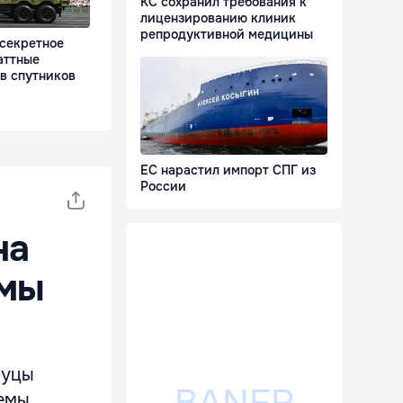
КС сохранил требования к
лицензированию клиник
репродуктивной медицины
 секретное
аттные
в спутников
ЕС нарастил импорт СПГ из
России
на
емы
руцы
темы