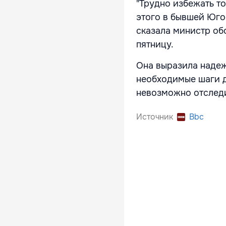
"Трудно избежать т
этого в бывшей Югос
сказала министр о
пятницу.
Она выразила наде
необходимые шаги д
невозможно отследи
Источник
Bbc