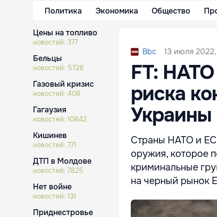
Политика
Экономика
Общество
Пр
Цены на топливо
новостей:
377
13 июля 2022,
Bbc
Бельцы
FT: НАТО
новостей:
5726
Газовый кризис
риска ко
новостей:
408
Украины
Гагаузия
новостей:
10842
Кишинев
Страны НАТО и ЕС
новостей:
771
оружия, которое п
ДТП в Молдове
криминальные гру
новостей:
7825
на черный рынок 
Нет войне
новостей:
131
Приднестровье