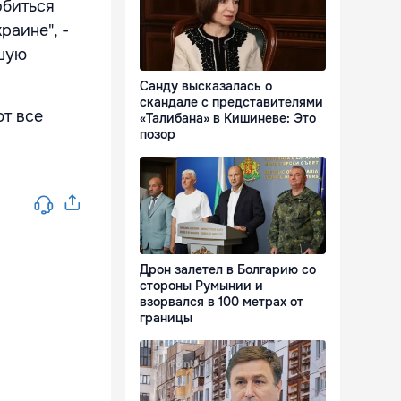
обиться
раине", -
вшую
Санду высказалась о
скандале с представителями
т все
«Талибана» в Кишиневе: Это
позор
Дрон залетел в Болгарию со
стороны Румынии и
взорвался в 100 метрах от
границы