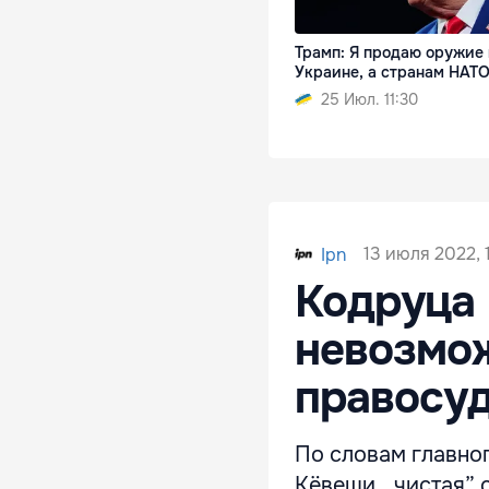
Трамп: Я продаю оружие 
Украине, а странам НАТ
25 Июл. 11:30
13 июля 2022, 
Ipn
Кодруца 
невозмож
правосу
По словам главно
Кёвеши, „чистая” 