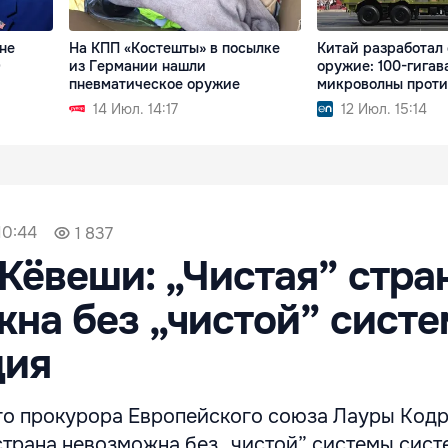
не
На КПП «Костешты» в посылке
Китай разработал
О
из Германии нашли
оружие: 100-гигав
пневматическое оружие
микроволны проти
14 Июл. 14:17
12 Июл. 15:14
10:44
1 837
Кёвеши: „Чистая” стра
на без „чистой” сист
дия
го прокурора Европейского союза Лауры Код
страна невозможна без „чистой” системы сис