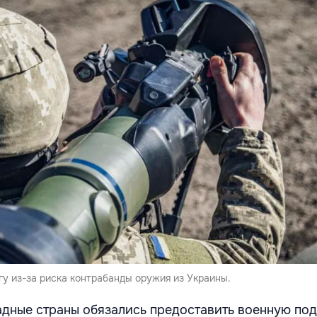
гу из-за риска контрабанды оружия из Украины.
адные страны обязались предоставить военную по