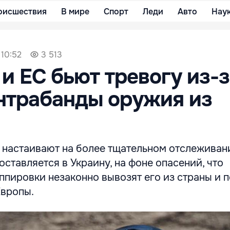
оисшествия
В мире
Спорт
Леди
Авто
Нау
 10:52
3 513
 и ЕС бьют тревогу из-
нтрабанды оружия из
 настаивают на более тщательном отслеживан
оставляется в Украину, на фоне опасений, что
ппировки незаконно вывозят его из страны и 
Европы.