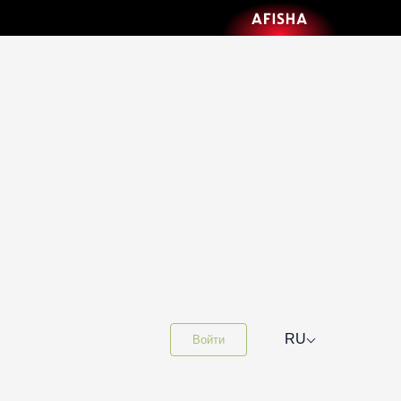
⌵
RU
Войти