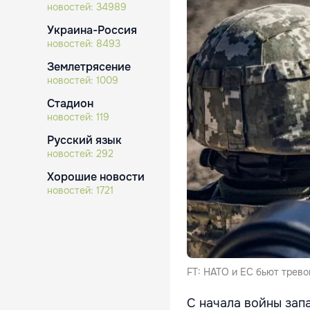
новостей:
34989
Украина-Россия
новостей:
8493
Землетрясение
новостей:
1009
Стадион
новостей:
119
Русский язык
новостей:
292
Хорошие новости
новостей:
1721
FT: НАТО и ЕС бьют трево
С начала войны зап