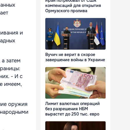
Иран потребовал от США
ванных
компенсаций для открытия
Ормузского пролива
ает
живания и
падных
Вучич не верит в скорое
завершение войны в Украине
 а затем
границы:
их. - И с
е имеем,
ние оружия
Лимит валютных операций
без разрешения НБМ
дународными
вырастет до 250 тыс. евро