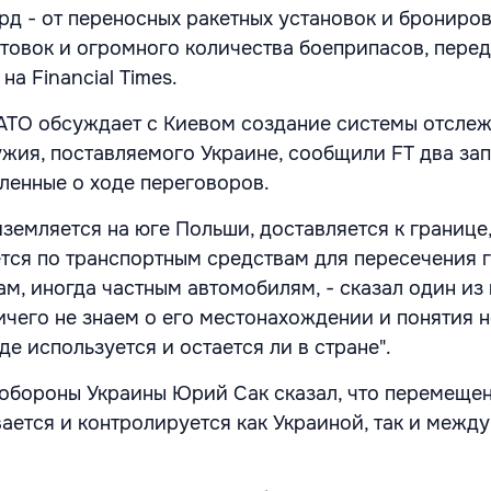
рд - от переносных ракетных установок и брониро
товок и огромного количества боеприпасов, перед
на Financial Times.
АТО обсуждает с Киевом создание системы отсле
жия, поставляемого Украине, сообщили FT два за
ленные о ходе переговоров.
земляется на юге Польши, доставляется к границе,
тся по транспортным средствам для пересечения 
м, иногда частным автомобилям, - сказал один из н
ичего не знаем о его местонахождении и понятия н
где используется и остается ли в стране".
обороны Украины Юрий Сак сказал, что перемеще
ается и контролируется как Украиной, так и меж