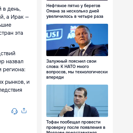
Нефтяное пятно у берегов
 в день,
Омана за несколько дней
увеличилось в четыре раза
й, а Ирак —
ьшие
стран эта
дствий
ер назвал
Залужный пояснил свои
слова: К НАТО много
 региона:
вопросов, мы технологически
впереди
х рынков, и
следствия
Тофан пообещал провести
проверку после появления в
Молдове представителя