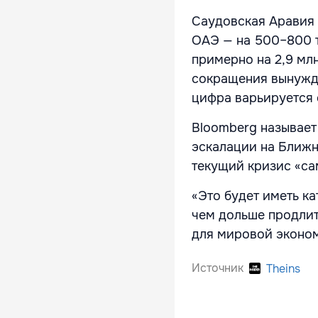
Саудовская Аравия 
ОАЭ — на 500–800 т
примерно на 2,9 мл
сокращения вынужде
цифра варьируется 
Bloomberg называет
эскалации на Ближн
текущий кризис «са
«Это будет иметь к
чем дольше продлитс
для мировой эконом
Источник
Theins