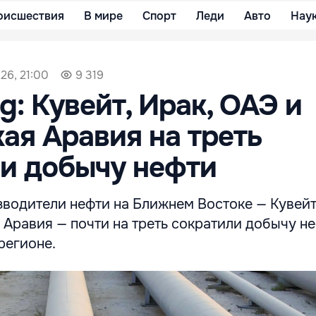
оисшествия
В мире
Спорт
Леди
Авто
Нау
26, 21:00
9 319
g: Кувейт, Ирак, ОАЭ и
ая Аравия на треть
и добычу нефти
водители нефти на Ближнем Востоке — Кувейт,
Аравия — почти на треть сократили добычу не
регионе.