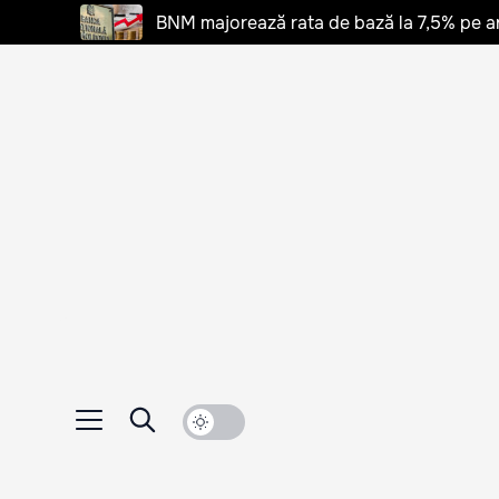
BNM majorează rata de bază la 7,5% pe a