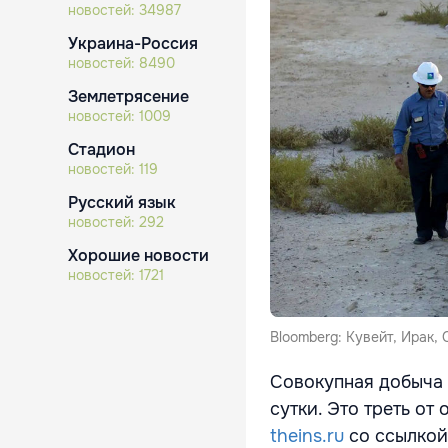
новостей:
34987
Украина-Россия
новостей:
8490
Землетрясение
новостей:
1009
Стадион
новостей:
119
Русский язык
новостей:
292
Хорошие новости
новостей:
1721
Bloomberg: Кувейт, Ирак,
Совокупная добыча 
сутки. Это треть о
theins.ru
со ссылкой