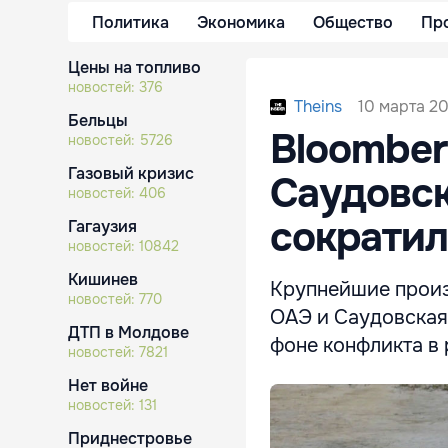
Политика
Экономика
Общество
Пр
Цены на топливо
новостей:
376
10 марта 20
Theins
Бельцы
Bloomber
новостей:
5726
Газовый кризис
Саудовск
новостей:
406
сократил
Гагаузия
новостей:
10842
Кишинев
Крупнейшие произ
новостей:
770
ОАЭ и Саудовская 
ДТП в Молдове
фоне конфликта в 
новостей:
7821
Нет войне
новостей:
131
Приднестровье