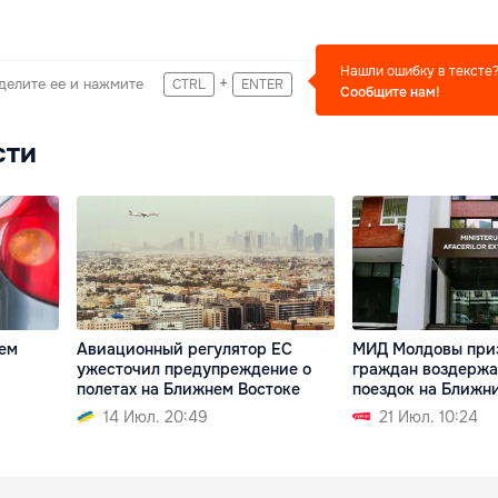
Нашли ошибку в тексте
+
делите ее и нажмите
CTRL
ENTER
Сообщите нам!
сти
ем
Авиационный регулятор ЕС
МИД Молдовы при
ужесточил предупреждение о
граждан воздержа
полетах на Ближнем Востоке
поездок на Ближн
14 Июл. 20:49
21 Июл. 10:24