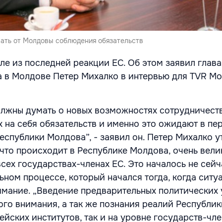
вать от Молдовы соблюдения обязательств
сле из последней реакции ЕС. Об этом заявил глав
 в Молдове Петер Михалко в интервью для TVR Mo
лжны думать о новых возможностях сотрудничеств
 на себя обязательств и именно это ожидают в пе
еспублики Молдова”, - заявил он. Петер Михалко у
 что происходит в Республике Молдова, очень велик
всех государствах-членах ЕС. Это началось не сейч
ьном процессе, который начался тогда, когда ситу
имание. „Введение предварительных политических
ого внимания, а так же познания реалий Республи
ейских институтов, так и на уровне государств-чле