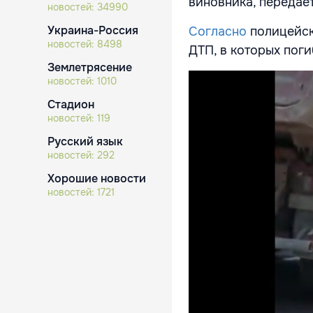
виновника, передае
новостей:
34990
Украина-Россия
Согласно
полицейско
новостей:
8498
ДТП, в которых поги
Землетрясение
новостей:
1010
Стадион
новостей:
119
Русский язык
новостей:
292
Хорошие новости
новостей:
1721