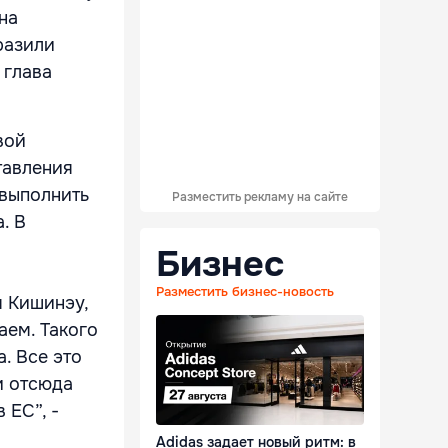
на
разили
 глава
вой
тавления
 выполнить
Разместить рекламу на сайте
. В
Бизнес
Разместить бизнес-новость
 Кишинэу,
аем. Такого
. Все это
и отсюда
 ЕС”, -
Adidas задает новый ритм: в