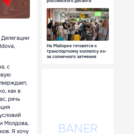
российского десанта
а Делегации
ldova,
На Майорке готовятся к
транспортному коллапсу из-
за солнечного затмения
а, с
рвую
тверждает,
о, как в
ас, речь
ация
 условий
ки Молдова,
нов. Я хочу