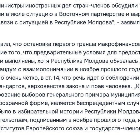
 министры иностранных дел стран-членов обсудили 
и в июле ситуацию в Восточном партнерстве и вы
вязи с ситуацией в Республике Молдова”, - заявил
вил, что остановка первого транша макрофинансо
ие того, что предварительные условия для предос
ли выполнены, хотя Республика Молдова обязалась
андум о взаимопонимании в ноябре прошлого года
 очень четко, в ст. 14, что речь идет о соблюдении
ндартов, верховенства закона и прав человека. „К
рование выборов генерального примара муниципия
розрачной форме, является беспрецедентным случ
было в избирательной истории Республики Молдова
тельствам, подписанным в ноябре прошлого года, 
нститутов Европейского союза и государств-членов