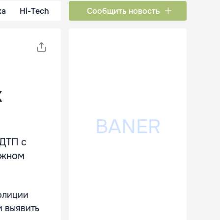
ка
Hi-Tech
Сообщить новость
х
 ДТП с
ожном
олиции
и выявить