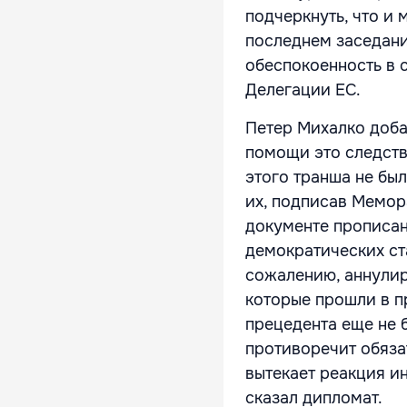
подчеркнуть, что и
последнем заседани
обеспокоенность в с
Делегации ЕС.
Петер Михалко доба
помощи это следств
этого транша не бы
их, подписав Мемор
документе прописано
демократических ста
сожалению, аннули
которые прошли в п
прецедента еще не 
противоречит обяза
вытекает реакция и
сказал дипломат.