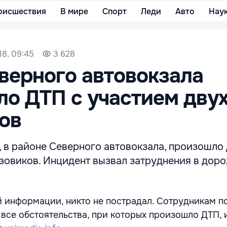
оисшествия
В мире
Спорт
Леди
Авто
Нау
18, 09:45
3 628
верного автовокзала
о ДТП с участием дву
ов
 в районе Северного автовокзала, произошло
узовиков. Инцидент вызвал затруднения в дор
 информации, никто не пострадал. Сотрудникам п
 все обстоятельства, при которых произошло ДТП, 