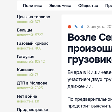
Политика
Экономика
Общество
Пр
Цены на топливо
новостей:
377
3 августа 20
Point
Бельцы
Возле Се
новостей:
5727
Газовый кризис
произошл
новостей:
408
грузовик
Гагаузия
новостей:
10842
Кишинев
Вчера в Кишиневе,
новостей:
771
участием двух гр
ДТП в Молдове
движении.
новостей:
7825
Нет войне
По предварительной
новостей:
131
предстоит выяснить
Приднестровье