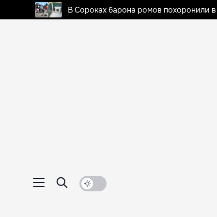
В Сороках барона ромов похоронили в