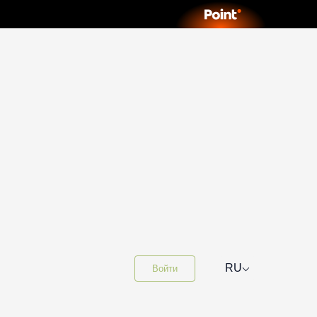
⌵
RU
Войти