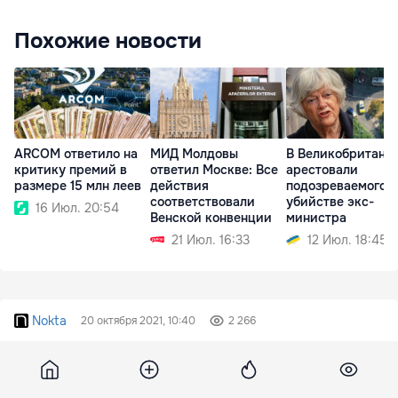
Похожие новости
ARCOM ответило на
МИД Молдовы
В Великобритани
критику премий в
ответил Москве: Все
арестовали
размере 15 млн леев
действия
подозреваемого в
соответствовали
убийстве экс-
16 Июл. 20:54
Венской конвенции
министра
21 Июл. 16:33
12 Июл. 18:45
Nokta
20 октября 2021, 10:40
2 266
Россия установила пять
таможенных терминалов для