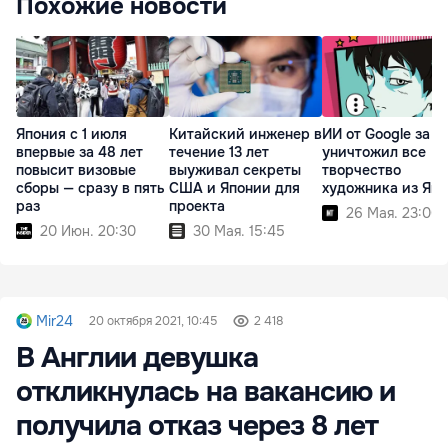
Похожие новости
Япония с 1 июля
Китайский инженер в
ИИ от Google за н
впервые за 48 лет
течение 13 лет
уничтожил все
повысит визовые
выуживал секреты
творчество
сборы — сразу в пять
США и Японии для
художника из Яп
раз
проекта
26 Мая. 23:00
20 Июн. 20:30
30 Мая. 15:45
Mir24
20 октября 2021, 10:45
2 418
В Англии девушка
откликнулась на вакансию и
получила отказ через 8 лет