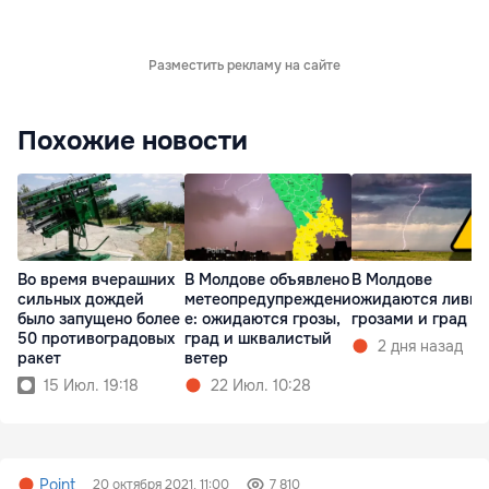
Разместить рекламу на сайте
Похожие новости
Во время вчерашних
В Молдове объявлено
В Молдове
сильных дождей
метеопредупреждени
ожидаются ливни
было запущено более
е: ожидаются грозы,
грозами и град
50 противоградовых
град и шквалистый
2 дня назад
ракет
ветер
15 Июл. 19:18
22 Июл. 10:28
Point
20 октября 2021, 11:00
7 810