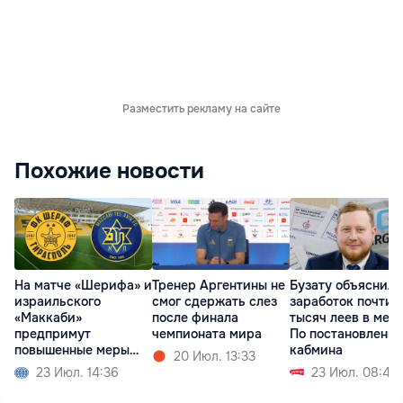
Разместить рекламу на сайте
Похожие новости
На матче «Шерифа» и
Тренер Аргентины не
Бузату объяснил
израильского
смог сдержать слез
заработок почти 
«Маккаби»
после финала
тысяч леев в меся
предпримут
чемпионата мира
По постановлени
повышенные меры
кабмина
20 Июл. 13:33
безопасности
23 Июл. 14:36
23 Июл. 08:45