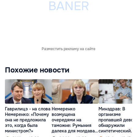
Разместить рекламу на сайте
Похожие новости
Гаврилицэ - на слова
Немеренко
Минздрав: В
Немеренко: «Почему
возмущена
организме
она не предложила
очередями на
пропавшей девоч
это, когда была
таможне: Румыния
обнаружили
министром?»
далека для молдаван,
синтетический
как Антарктида
опиоид