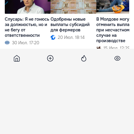
Слусарь: Я не гонюсь
Одобрены новые
В Молдове могут
за должностью, но и
выплаты субсидий
отменить выплат
не бегу от
для фермеров
при несчастном
ответственности
случае на
20 Июл. 18:14
производстве
30 Июл. 17:20
15 Июл. 12:29
Media
14 апреля 2026, 21:37
5 734
В Аргентине начался суд над
врачами, обвиняемыми в
гибели Марадоны
Семь медиков, которые ухаживали за
аргентинским футболистом Диего Марадоной