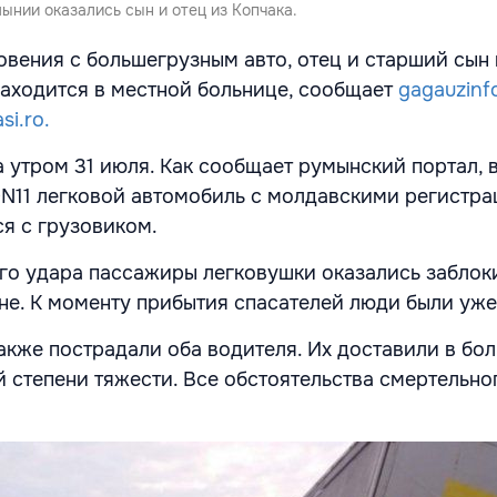
ынии оказались сын и отец из Копчака.
овения с большегрузным авто, отец и старший сын 
находится в местной больнице, сообщает
gagauzinf
si.ro.
 утром 31 июля. Как сообщает румынский портал, 
DN11 легковой автомобиль с молдавскими регистр
я с грузовиком.
ого удара пассажиры легковушки оказались заблок
е. К моменту прибытия спасателей люди были уже
акже пострадали оба водителя. Их доставили в бол
 степени тяжести. Все обстоятельства смертельно