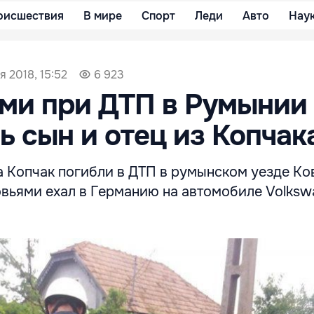
оисшествия
В мире
Спорт
Леди
Авто
Нау
я 2018, 15:52
6 923
ми при ДТП в Румынии
ь сын и отец из Копчак
 Копчак погибли в ДТП в румынском уезде Ко
овьями ехал в Германию на автомобиле Volks