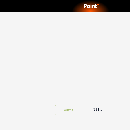
⌵
RU
Войти