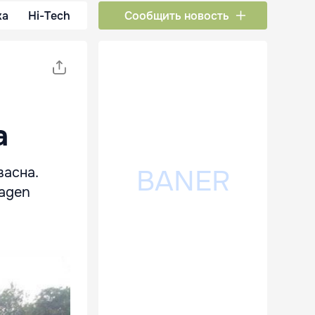
ка
Hi-Tech
Сообщить новость
а
васна.
wagen