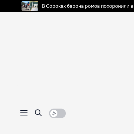
В Сороках барона ромов похоронили в