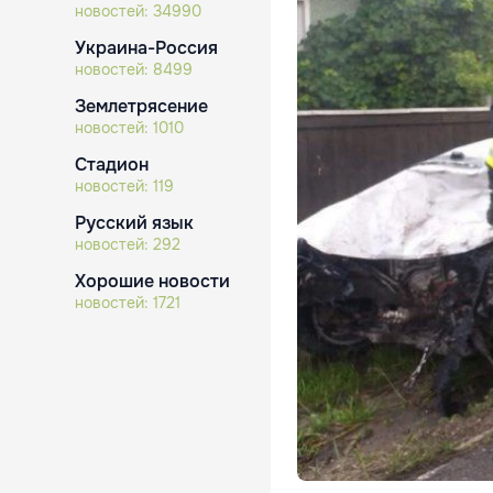
новостей:
34990
Украина-Россия
новостей:
8499
Землетрясение
новостей:
1010
Стадион
новостей:
119
Русский язык
новостей:
292
Хорошие новости
новостей:
1721