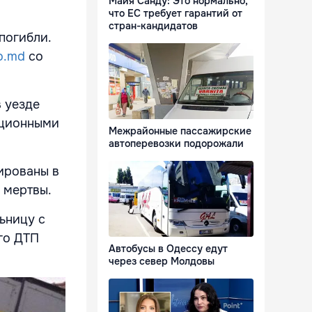
Майя Санду: Это нормально,
что ЕС требует гарантий от
стран-кандидатов
погибли.
o.md
со
в уезде
ационными
Межрайонные пассажирские
автоперевозки подорожали
ированы в
 мертвы.
ьницу с
го ДТП
Автобусы в Одессу едут
через север Молдовы