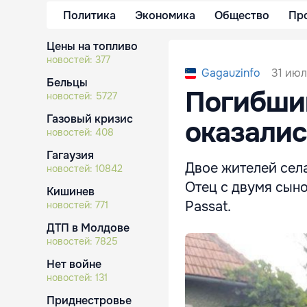
Политика
Экономика
Общество
Пр
Цены на топливо
новостей:
377
31 июл
Gagauzinfo
Бельцы
Погибши
новостей:
5727
Газовый кризис
оказалис
новостей:
408
Гагаузия
Двое жителей села
новостей:
10842
Отец с двумя сын
Кишинев
Passat.
новостей:
771
ДТП в Молдове
новостей:
7825
Нет войне
новостей:
131
Приднестровье