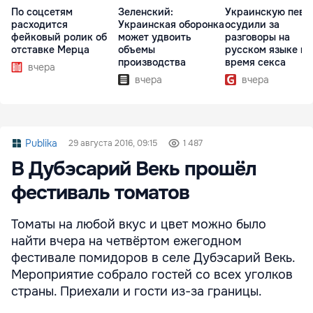
По соцсетям
Зеленский:
Украинскую певи
расходится
Украинская оборонка
осудили за
фейковый ролик об
может удвоить
разговоры на
отставке Мерца
объемы
русском языке во
производства
время секса
вчера
вчера
вчера
Publika
29 августа 2016, 09:15
1 487
В Дубэсарий Векь прошёл
фестиваль томатов
Томаты на любой вкус и цвет можно было
найти вчера на четвёртом ежегодном
фестивале помидоров в селе Дубэсарий Векь.
Мероприятие собрало гостей со всех уголков
страны. Приехали и гости из-за границы.