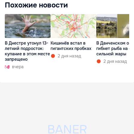
Похожие новости
В Днестре утонул 13-
Кишинёв встал в
В Данченском озе
летний подросток:
гигантских пробках
гибнет рыба на ф
купание в этом месте
сильной жары
2 дня назад
запрещено
2 дня назад
вчера