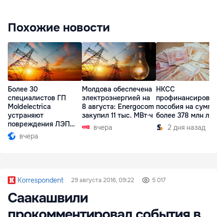
Похожие новости
Более 30
Молдова обеспечена
НКСС
специалистов ГП
электроэнергией на
профинансирова
Moldelectrica
8 августа: Energocom
пособия на сумму
устраняют
закупил 11 тыс. МВт·ч
более 378 млн ле
повреждения ЛЭП
вчера
2 дня назад
Бельцы-Днестровск
вчера
Korrespondent
29 августа 2016, 09:22
5 017
Саакашвили
прокомментировал события в