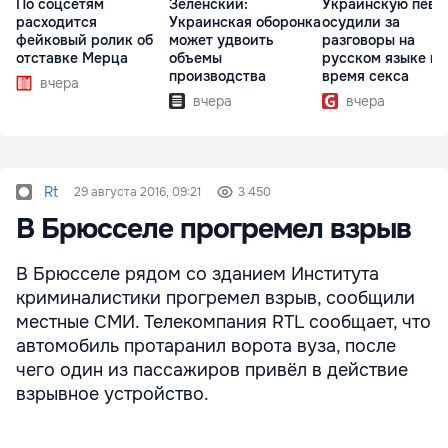
По соцсетям
Зеленский:
Украинскую певи
расходится
Украинская оборонка
осудили за
фейковый ролик об
может удвоить
разговоры на
отставке Мерца
объемы
русском языке во
производства
время секса
вчера
вчера
вчера
Rt
29 августа 2016, 09:21
3 450
В Брюсселе прогремел взрыв
В Брюсселе рядом со зданием Института
криминалистики прогремел взрыв, сообщили
местные СМИ. Телекомпания RTL сообщает, что
автомобиль протаранил ворота вуза, после
чего один из пассажиров привёл в действие
взрывное устройство.