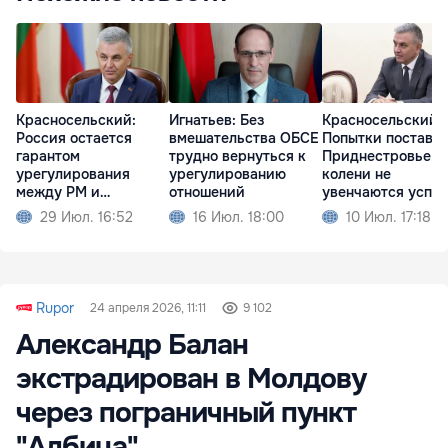
Красносельский:
Игнатьев: Без
Красносельский:
Россия остается
вмешательства ОБСЕ
Попытки постави
гарантом
трудно вернуться к
Приднестровье н
урегулирования
урегулированию
колени не
между РМ и
отношений
увенчаются успе
Приднестровьем
29 Июл. 16:52
16 Июл. 18:00
10 Июл. 17:18
Rupor
24 апреля 2026, 11:11
9 102
Александр Балан
экстрадирован в Молдову
через пограничный пункт
"Албица"