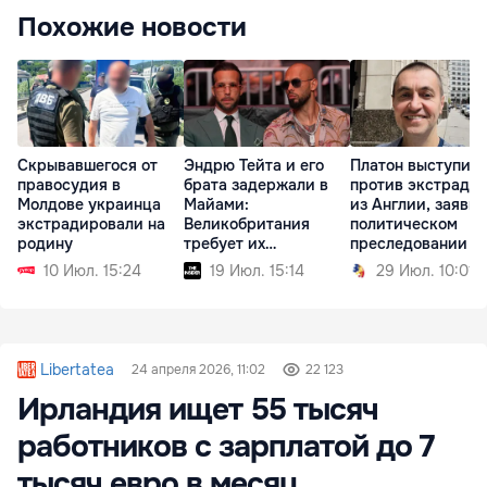
Похожие новости
Скрывавшегося от
Эндрю Тейта и его
Платон выступил
правосудия в
брата задержали в
против экстради
Молдове украинца
Майами:
из Англии, заявив
экстрадировали на
Великобритания
политическом
родину
требует их
преследовании
экстрадиции
10 Июл. 15:24
19 Июл. 15:14
29 Июл. 10:01
Libertatea
24 апреля 2026, 11:02
22 123
Ирландия ищет 55 тысяч
работников с зарплатой до 7
тысяч евро в месяц