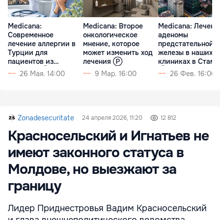
Medicana:
Medicana: Второе
Medicana: Лечени
Современное
онкологическое
аденомы
лечение аллергии в
мнение, которое
предстательной
Турции для
может изменить ход
железы в наших
пациентов из
лечения Ⓟ
клиниках в Стамб
Молдовы Ⓟ
Ⓟ
26 Мая. 14:00
9 Мар. 16:00
26 Фев. 16:00
Zonadesecuritate
24 апреля 2026, 11:20
12 812
Красносельский и Игнатьев не
имеют законного статуса в
Молдове, но выезжают за
границу
Лидер Приднестровья Вадим Красносельский