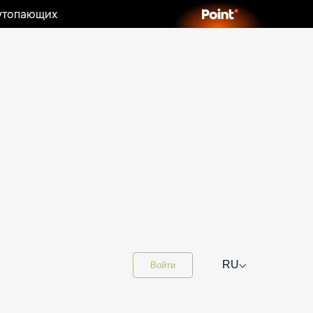
 утопающих
⌵
RU
Войти