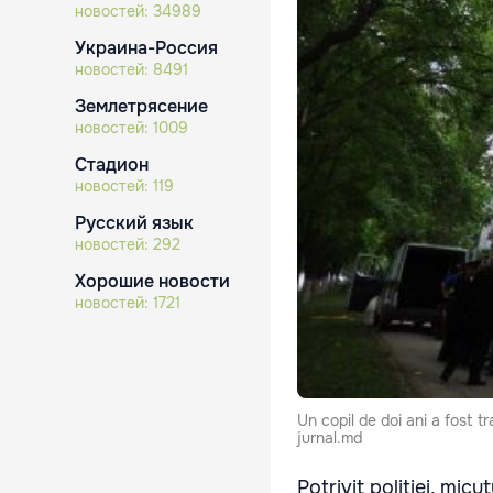
новостей:
34989
Украина-Россия
новостей:
8491
Землетрясение
новостей:
1009
Стадион
новостей:
119
Русский язык
новостей:
292
Хорошие новости
новостей:
1721
Un copil de doi ani a fost t
jurnal.md
Potrivit poliţiei, mic