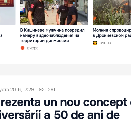
В Кишиневе мужчина повредил
Молния спровоцир
ез
камеру видеонаблюдения на
в Дрокиевском ра
территории дипмиссии
вчера
вчера
уста 2016, 17:29
1 291
rezenta un nou concept
versării a 50 de ani de