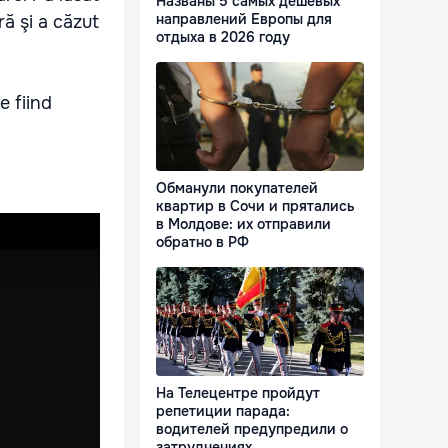
Названы 5 самых дешевых
направлений Европы для
ă şi a căzut
отдыха в 2026 году
e fiind
Обманули покупателей
квартир в Сочи и прятались
в Молдове: их отправили
обратно в РФ
На Телецентре пройдут
репетиции парада:
водителей предупредили о
затруднениях