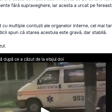
nte fără supraveghere, iar acesta a urcat pe fereastr
t cu multiple contuzii ale organelor interne, cel mai tar
icii spun că starea acestuia este gravă, dar stabilă.
zul.