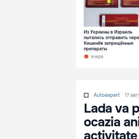
Из Украины в Израиль
пытались отправить чер
Кишинёв запрещённые
препараты
вчера
17 авг
Autoexpert
Lada va p
ocazia ani
activitate