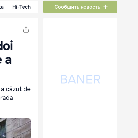
ка
Hi-Tech
Сообщить новость
doi
e a
e a căzut de
strada