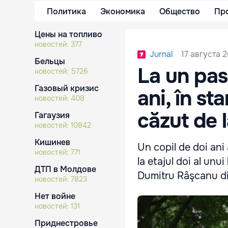
Политика
Экономика
Общество
Пр
Цены на топливо
новостей:
377
17 августа 2
Jurnal
Бельцы
La un pas
новостей:
5726
Газовый кризис
ani, în st
новостей:
408
căzut de l
Гагаузия
новостей:
10842
Кишинев
Un copil de doi ani 
новостей:
771
la etajul doi al unui
ДТП в Молдове
Dumitru Râşcanu din
новостей:
7823
Нет войне
новостей:
131
Приднестровье