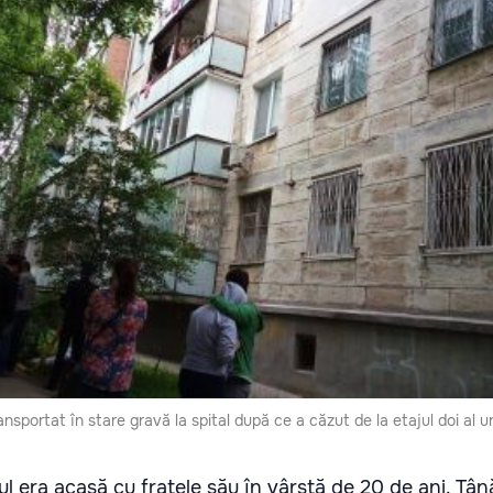
ransportat în stare gravă la spital după ce a căzut de la etajul doi al u
uţul era acasă cu fratele său în vârstă de 20 de ani. Tână