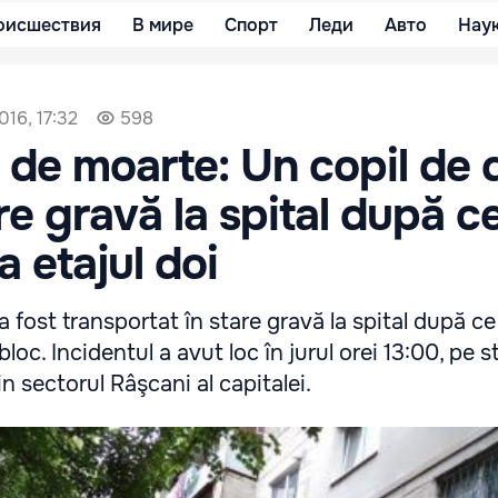
оисшествия
В мире
Спорт
Леди
Авто
Нау
016, 17:32
598
 de moarte: Un copil de 
are gravă la spital după c
a etajul doi
a fost transportat în stare gravă la spital după c
 bloc. Incidentul a avut loc în jurul orei 13:00, pe 
 sectorul Râşcani al capitalei.