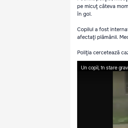
pe micuţ câteva mome
în gol.
Copilul a fost interna
afectaţi plămânii. Med
Poliţia cercetează ca