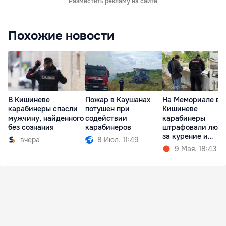
Разместить рекламу на сайте
Похожие новости
В Кишиневе
Пожар в Каушанах
На Мемориале в
карабинеры спасли
потушен при
Кишиневе
мужчину, найденного
содействии
карабинеры
без сознания
карабинеров
штрафовали люд
за курение и
вчера
8 Июл. 11:49
распитие алкогол
9 Мая. 18:43