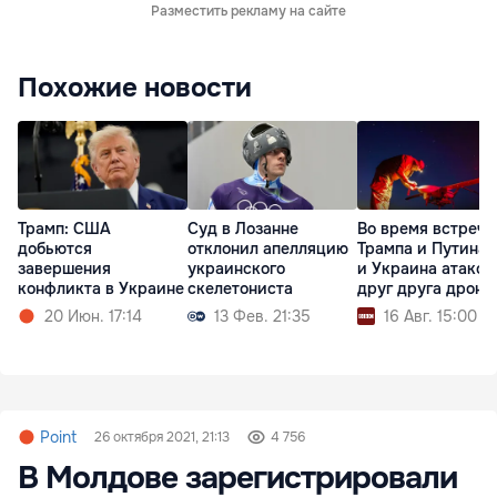
Разместить рекламу на сайте
Похожие новости
Трамп: США
Суд в Лозанне
Во время встречи
добьются
отклонил апелляцию
Трампа и Путина
завершения
украинского
и Украина атаков
конфликта в Украине
скелетониста
друг друга дрона
20 Июн. 17:14
13 Фев. 21:35
16 Авг. 15:00
Point
26 октября 2021, 21:13
4 756
В Молдове зарегистрировали