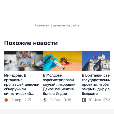
Разместить рекламу на сайте
Похожие новости
Минздрав: В
В Молдове
В Британии сверн
организме
зарегистрирован
государственные
пропавшей девочки
случай лихорадки
проекты, чтобы
обнаружили
Денге: пациентка
закрыть дыру в
синтетический
была в Индии
бюджете
опиоид
18 Апр. 12:15
19 Сен. 10:38
30 Июл. 07:20