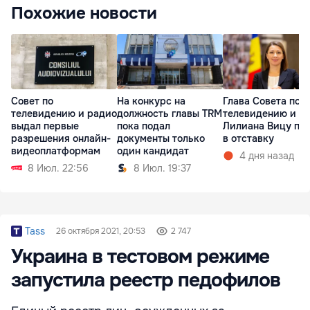
Похожие новости
Совет по
На конкурс на
Глава Совета по
телевидению и радио
должность главы TRM
телевидению и р
выдал первые
пока подал
Лилиана Вицу по
разрешения онлайн-
документы только
в отставку
видеоплатформам
один кандидат
4 дня назад
8 Июл. 22:56
8 Июл. 19:37
Tass
26 октября 2021, 20:53
2 747
Украина в тестовом режиме
запустила реестр педофилов