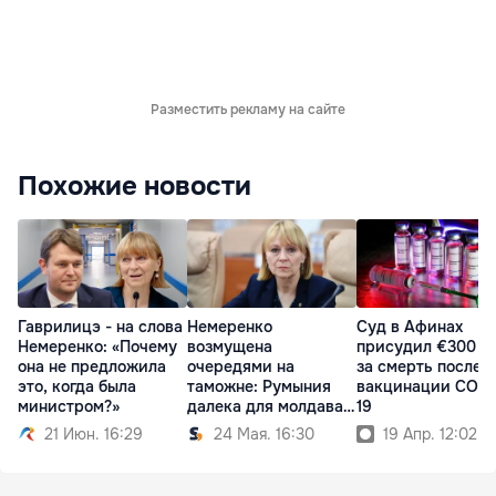
Разместить рекламу на сайте
Похожие новости
Гаврилицэ - на слова
Немеренко
Суд в Афинах
Немеренко: «Почему
возмущена
присудил €300 ты
она не предложила
очередями на
за смерть после
это, когда была
таможне: Румыния
вакцинации COVI
министром?»
далека для молдаван,
19
как Антарктида
21 Июн. 16:29
24 Мая. 16:30
19 Апр. 12:02