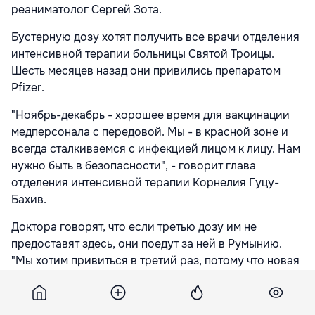
реаниматолог Сергей Зота.
Бустерную дозу хотят получить все врачи отделения
интенсивной терапии больницы Святой Троицы.
Шесть месяцев назад они привились препаратом
Pfizer.
"Ноябрь-декабрь - хорошее время для вакцинации
медперсонала с передовой. Мы - в красной зоне и
всегда сталкиваемся с инфекцией лицом к лицу. Нам
нужно быть в безопасности", - говорит глава
отделения интенсивной терапии Корнелия Гуцу-
Бахив.
Доктора говорят, что если третью дозу им не
предоставят здесь, они поедут за ней в Румынию.
"Мы хотим привиться в третий раз, потому что новая
волна несет более агрессивные штаммы. Если не
вакцинируемся, последствия будут еще жестче", -
говорит отоларинголог из больницы "Святой