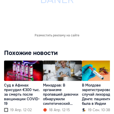
Разместить рекламу на сайте
Похожие новости
Суд в Афинах
Минздрав: В
В Молдове
присудил €300 тыс.
организме
зарегистрирован
за смерть после
пропавшей девочки
случай лихорадк
вакцинации COVID-
обнаружили
Денге: пациентка
19
синтетический
была в Индии
опиоид
19 Апр. 12:02
18 Апр. 12:15
19 Сен. 10:38