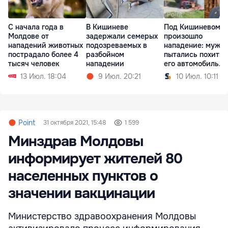
С начала года в
В Кишиневе
Под Кишиневом
Молдове от
задержали семерых
произошло
нападений животных
подозреваемых в
нападение: мужч
пострадало более 4
разбойном
пытались похитит
тысяч человек
нападении
его автомобиль
сожгли
13 Июл. 18:04
9 Июл. 20:21
10 Июл. 10:11
Point
31 октября 2021, 15:48
1 599
Минздрав Молдовы
информирует жителей 80
населенных пунктов о
значении вакцинации
Министерство здравоохранения Молдовы