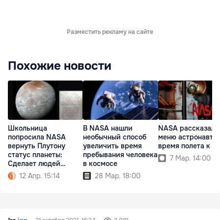
Разместить рекламу на сайте
Похожие новости
Школьница
В NASA нашли
NASA рассказало
попросила NASA
необычный способ
меню астронавтов
вернуть Плутону
увеличить время
время полета к Л
статус планеты:
пребывания человека
7 Мар. 14:00
Сделает людей
в космосе
счастливыми
12 Апр. 15:14
28 Мар. 18:00