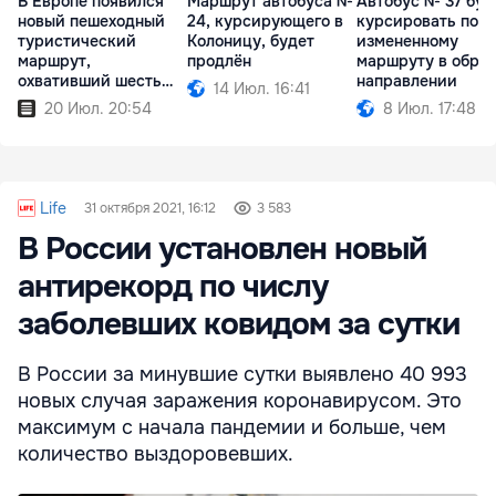
В Европе появился
Маршрут автобуса №
Автобус № 37 буд
новый пешеходный
24, курсирующего в
курсировать по
туристический
Колоницу, будет
измененному
маршрут,
продлён
маршруту в обра
охвативший шесть
направлении
14 Июл. 16:41
стран
20 Июл. 20:54
8 Июл. 17:48
Life
31 октября 2021, 16:12
3 583
В России установлен новый
антирекорд по числу
заболевших ковидом за сутки
В России за минувшие сутки выявлено 40 993
новых случая заражения коронавирусом. Это
максимум с начала пандемии и больше, чем
количество выздоровевших.