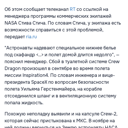
Об этом сообщает телеканал
RT
со ссылкой на
менеджера программы коммерческих экипажей
NASA Стива Стича. По словам Стича, у экипажа есть
возможности справиться с этой проблемой,
передает
ria.ru
"Астронавты надевают специальное нижнее белье
под скафандр <…> и полет домой длится недолго", —
пояснил менеджер. Сбой в туалетной системе Crew
Dragon произошел в сентябре во время полета
миссии Inspiration4. По словам инженера и вице-
президента SpaceX по вопросам безопасности
полета Уильяма Герстенмайера, на корабле
отсоединился шланг и в вентиляционную систему
попала жидкость.
Похожую неполадку выявили и на капсуле Crew-2,
которая сейчас пристыкована к МКС. В ноябре на
ней должны вернуться на Землю астронавты НАСА