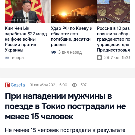
Ким Чен Ын
Удар РФ по Киеву и
Россия в 10 раз
заработал $22 млрд
области: есть
повысила сбор за
на фоне войны
погибшие, десятки
гражданство пос
России против
ранены
упрощения для
Украины
Приднестровья
3 дня назад
вчера
29 Июл. 15:09
Gazeta
31 октября 2021, 16:00
1 597
При нападении мужчины в
поезде в Токио пострадали не
менее 15 человек
Не менее 15 человек пострадали в результате