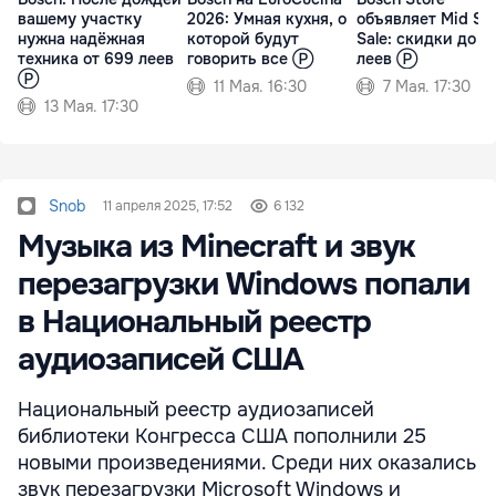
вашему участку
2026: Умная кухня, о
объявляет Mid Se
нужна надёжная
которой будут
Sale: скидки до 7
техника от 699 леев
говорить все Ⓟ
леев Ⓟ
Ⓟ
11 Мая. 16:30
7 Мая. 17:30
13 Мая. 17:30
Snob
11 апреля 2025, 17:52
6 132
Музыка из Minecraft и звук
перезагрузки Windows попали
в Национальный реестр
аудиозаписей США
Национальный реестр аудиозаписей
библиотеки Конгресса США пополнили 25
новыми произведениями. Среди них оказались
звук перезагрузки Microsoft Windows и