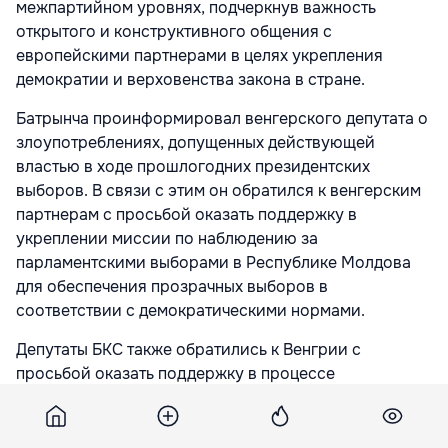
межпартийном уровнях, подчеркнув важность
открытого и конструктивного общения с
европейскими партнерами в целях укрепления
демократии и верховенства закона в стране.
Батрынча проинформировал венгерского депутата о
злоупотреблениях, допущенных действующей
властью в ходе прошлогодних президентских
выборов. В связи с этим он обратился к венгерским
партнерам с просьбой оказать поддержку в
укреплении миссии по наблюдению за
парламентскими выборами в Республике Молдова
для обеспечения прозрачных выборов в
соответствии с демократическими нормами.
Депутаты БКС также обратились к Венгрии с
просьбой оказать поддержку в процессе
деполитизации судебной системы и прокуратуры,
обратив внимание на основные риски, возникающие
в результате политического вмешательства в