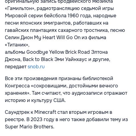
оригинальную запись бродвейского мюзикла
«Гамильтон», радиотрансляцию седьмой игры
Мировой серии бейсбола 1960 года, народные
песни японских эмигрантов, работавших на
гавайских плантациях сахарного тростника, песню
Селин Дион
My
Heart
Will
Go
On
из фильма
«Титаник»,
альбомы
Goodbye
Yellow
Brick
Road
Элтона
Джона,
Back
to
Black
Эми Уайнхаус и другие,
передает
snob.ru
Все эти произведения признаны библиотекой
Конгресса «сокровищами, достойными вечного
хранения». Там считают, что аудиозаписи отражают
историю и культуру США.
Саундтрек к Minecraft стал вторым игровым в
реестре. В 2023 году в него также добавили тему из
Super Mario Brothers.