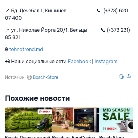
📌
Бд. Дечебал 1, Кишинёв
📞
(+373) 620
07 400
📌
ул. Николае Йорга 20/1, Бельцы
📞
(+373 231)
85 821
🌐
tehnotrend.md
📲
Наши социальные сети
Facebook
|
Instagram
Источник
Bosch-Store
Похожие новости
Bosch: После дождей
Bosch на EuroCucina
Bosch Store