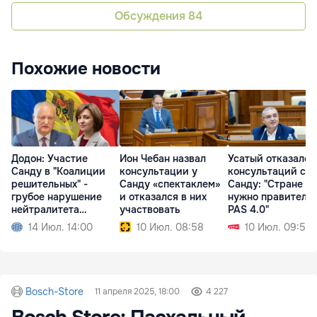
Обсуждения
84
Похожие новости
Додон: Участие
Ион Чебан назвал
Усатый отказался
Санду в "Коалиции
консультации у
консультаций с
решительных" -
Санду «спектаклем»
Санду: "Стране не
грубое нарушение
и отказался в них
нужно правитель
нейтралитета
участвовать
PAS 4.0"
Молдовы
14 Июл. 14:00
10 Июл. 08:58
10 Июл. 09:50
Bosch-Store
11 апреля 2025, 18:00
4 227