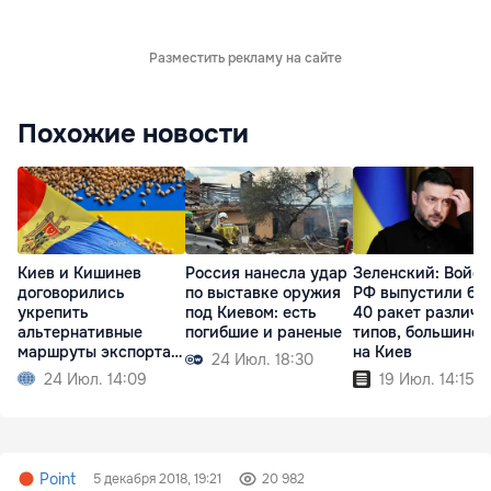
Разместить рекламу на сайте
Похожие новости
Киев и Кишинев
Россия нанесла удар
Зеленский: Войск
договорились
по выставке оружия
РФ выпустили бо
укрепить
под Киевом: есть
40 ракет различн
альтернативные
погибшие и раненые
типов, большинст
маршруты экспорта
на Киев
24 Июл. 18:30
зерна
24 Июл. 14:09
19 Июл. 14:15
Point
5 декабря 2018, 19:21
20 982