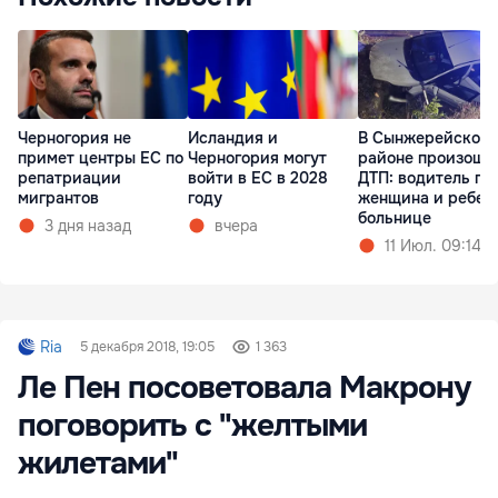
Черногория не
Исландия и
В Сынжерейском
примет центры ЕС по
Черногория могут
районе произошл
репатриации
войти в ЕС в 2028
ДТП: водитель пог
мигрантов
году
женщина и ребен
больнице
3 дня назад
вчера
11 Июл. 09:14
Ria
5 декабря 2018, 19:05
1 363
Ле Пен посоветовала Макрону
поговорить с "желтыми
жилетами"