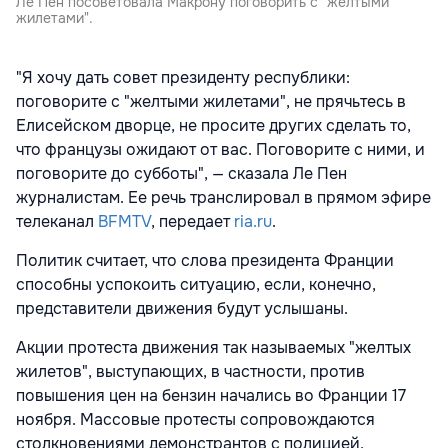
Ле Пен посоветовала Макрону поговорить с "желтыми
жилетами".
"Я хочу дать совет президенту республики:
поговорите с "желтыми жилетами", не прячьтесь в
Елисейском дворце, не просите других сделать то,
что французы ожидают от вас. Поговорите с ними, и
поговорите до субботы", — сказала Ле Пен
журналистам. Ее речь транслировал в прямом эфире
телеканал
BFMTV
, передает
ria.ru
.
Политик считает, что слова президента Франции
способны успокоить ситуацию, если, конечно,
представители движения будут услышаны.
Акции протеста движения так называемых "желтых
жилетов", выступающих, в частности, против
повышения цен на бензин начались во Франции 17
ноября. Массовые протесты сопровождаются
столкновениями демонстрантов с полицией,