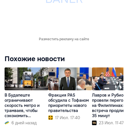
Разместить рекламу на сайте
Похожие новости
В Будапеште
Фракция PAS
Лавров и Рубио
ограничивают
обсудила с Тофаном
провели перегов
скорость метро и
приоритеты нового
на Филиппинах:
трамваев, чтобы
правительства
встреча продлил
сэкономить
35 минут
17 Июл. 17:40
электроэнергию
6 дней назад
23 Июл. 11:47