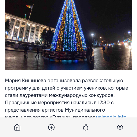
Мэрия Кишинева организовала развлекательную
программу для детей с участием учеников, которые
стали лауреатами международных конкурсов.
Праздничные мероприятия начались в 17:30 с
представления артистов Муниципального
кукольного театра «Гугуцэ», передает
unimedia.info
.
Также, 24 и 25 декабря, в канун Рождества по новому
стилю, мэрия Кишинева организует культурные и