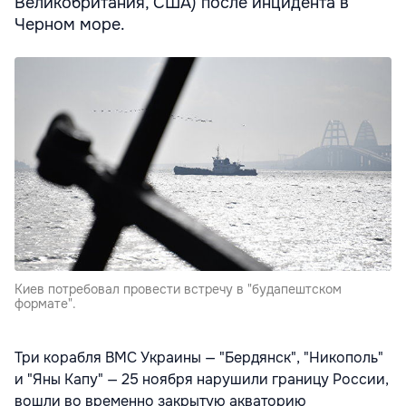
Великобритания, США) после инцидента в
Черном море.
Киев потребовал провести встречу в "будапештском
формате".
Три корабля ВМС Украины — "Бердянск", "Никополь"
и "Яны Капу" — 25 ноября нарушили границу России,
вошли во временно закрытую акваторию