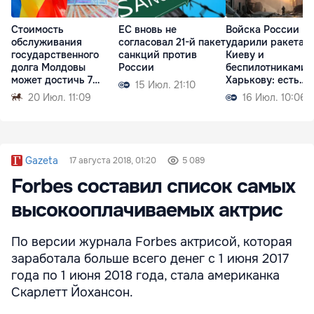
Стоимость
ЕС вновь не
Войска России
обслуживания
согласовал 21-й пакет
ударили ракетам
государственного
санкций против
Киеву и
долга Молдовы
России
беспилотниками 
может достичь 7
Харькову: есть
15 Июл. 21:10
млрд леев
жертвы
20 Июл. 11:09
16 Июл. 10:06
Gazeta
17 августа 2018, 01:20
5 089
Forbes составил список самых
высокооплачиваемых актрис
По версии журнала Forbes актрисой, которая
заработала больше всего денег с 1 июня 2017
года по 1 июня 2018 года, стала американка
Скарлетт Йохансон.