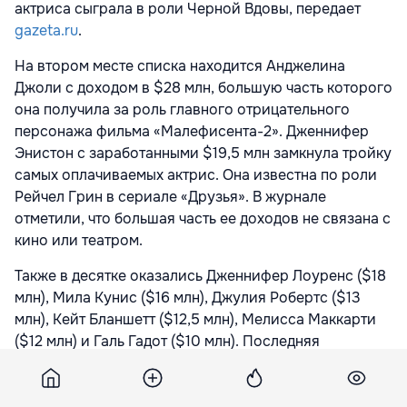
актриса сыграла в роли Черной Вдовы, передает
gazeta.ru
.
На втором месте списка находится Анджелина
Джоли
с доходом в $28 млн, большую часть которого
она получила за роль главного отрицательного
персонажа фильма «Малефисента-2». Дженнифер
Энистон
с заработанными $19,5 млн замкнула тройку
самых оплачиваемых актрис. Она известна по роли
Рейчел Грин в сериале «Друзья». В журнале
отметили, что большая часть ее доходов не связана с
кино или театром.
Также в десятке оказались Дженнифер Лоуренс
($18
млн), Мила Кунис ($16 млн),
Джулия Робертс ($13
млн),
Кейт Бланшетт ($12,5 млн),
Мелисса Маккарти
($12 млн) и
Галь Гадот ($10 млн). Последняя
оказалась единственной актрисой, которая впервые
попала в рейтинг.