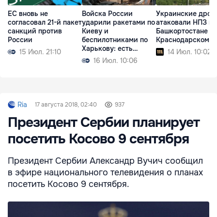
ЕС вновь не
Войска России
Украинские дрон
согласовал 21-й пакет
ударили ракетами по
атаковали НПЗ в
санкций против
Киеву и
Башкортостане и
России
беспилотниками по
Краснодарском к
Харькову: есть
15 Июл. 21:10
14 Июл. 10:02
жертвы
16 Июл. 10:06
Ria
17 августа 2018, 02:40
937
Президент Сербии планирует
посетить Косово 9 сентября
Президент Сербии Александр Вучич сообщил
в эфире национального телевидения о планах
посетить Косово 9 сентября.