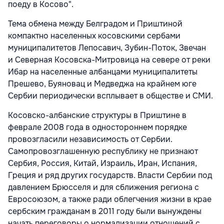
поеду в Косово".
Тема обмена между Белградом и Приштиной
компактно населенных косовскими сербами
муниципалитетов Лепосавич, Зубин-Поток, Звечан
и Северная Косовска-Митровица на севере от реки
Ибар на населенные албанцами муниципалитеты
Прешево, Буяновац и Медведжа на крайнем юге
Сербии периодически всплывает в обществе и СМИ.
Косовско-албанские структуры в Приштине в
феврале 2008 года в одностороннем порядке
провозгласили независимость от Сербии.
Самопровозглашенную республику не признают
Сербия, Россия, Китай, Израиль, Иран, Испания,
Греция и ряд других государств. Власти Сербии под
давлением Брюсселя и для сближения региона с
Евросоюзом, а также ради облегчения жизни в крае
сербским гражданам в 2011 году были вынуждены
начать переговоры о нормализации отношений с