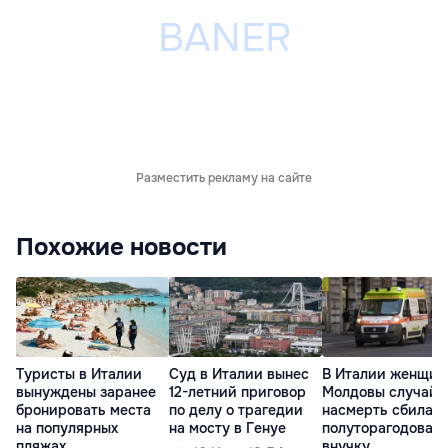
Разместить рекламу на сайте
Похожие новости
Туристы в Италии
Суд в Италии вынес
В Италии женщин
вынуждены заранее
12-летний приговор
Молдовы случайн
бронировать места
по делу о трагедии
насмерть сбила
на популярных
на мосту в Генуе
полуторагодовал
пляжах
внучку