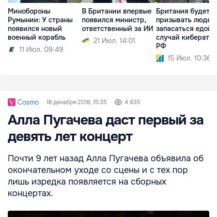
Минобороны
В Британии впервые
Британия будет
Румынии: У страны
появился министр,
призывать людей
появился новый
ответственный за ИИ
запасаться едой 
военный корабль
случай киберата
21 Июл. 14:01
РФ
11 Июл. 09:49
15 Июл. 10:36
Cosmo
18 декабря 2018, 15:35
4 835
Алла Пугачева даст первый за
девять лет концерт
Почти 9 лет назад Алла Пугачева объявила об
окончательном уходе со сцены и с тех пор
лишь изредка появляется на сборных
концертах.