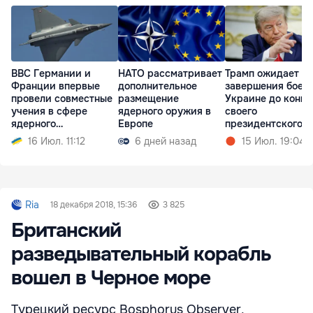
ВВС Германии и
НАТО рассматривает
Трамп ожидает
Франции впервые
дополнительное
завершения боев 
провели совместные
размещение
Украине до конца
учения в сфере
ядерного оружия в
своего
ядерного
Европе
президентского
сдерживания
срока
16 Июл. 11:12
6 дней назад
15 Июл. 19:04
Ria
18 декабря 2018, 15:36
3 825
Британский
разведывательный корабль
вошел в Черное море
Турецкий ресурс Bosphorus Observer,