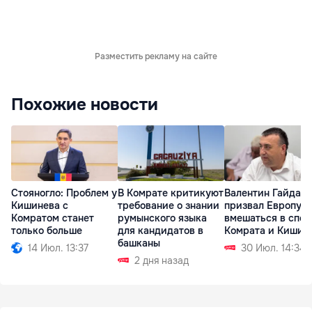
Разместить рекламу на сайте
Похожие новости
Стояногло: Проблем у
В Комрате критикуют
Валентин Гайдар
Кишинева с
требование о знании
призвал Европу
Комратом станет
румынского языка
вмешаться в спор
только больше
для кандидатов в
Комрата и Кишин
башканы
14 Июл. 13:37
30 Июл. 14:34
2 дня назад