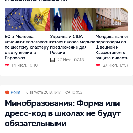
ЕС и Молдова
Украина и США
Молдова начнет
начинают переговоры
готовят новое мирное
переговоры со
по шестому кластеру
предложение для
Швецией и
о вступлении в
России
Казахстаном о
Евросоюз
защите инвестиц
27 Июл. 07:18
14 Июл. 10:10
27 Июл. 17:56
Point
16 августа 2018, 16:17
10 953
Минобразования: Форма или
дресс-код в школах не будут
обязательными