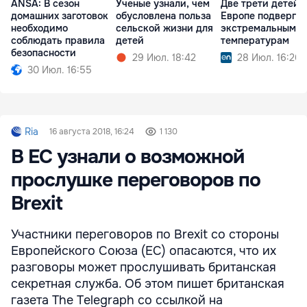
ANSA: В сезон
Ученые узнали, чем
Две трети детей 
домашних заготовок
обусловлена польза
Европе подверга
необходимо
сельской жизни для
экстремальным
соблюдать правила
детей
температурам
безопасности
29 Июл. 18:42
28 Июл. 16:26
30 Июл. 16:55
Ria
16 августа 2018, 16:24
1 130
В ЕС узнали о возможной
прослушке переговоров по
Brexit
Участники переговоров по Brexit со стороны
Европейского Союза (ЕС) опасаются, что их
разговоры может прослушивать британская
секретная служба. Об этом пишет британская
газета The Telegraph со ссылкой на