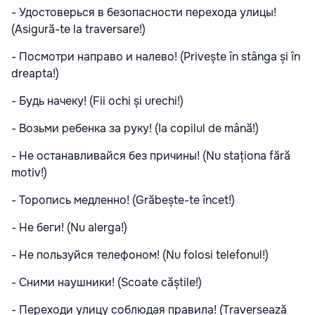
-️ Удостоверься в безопасности перехода улицы!
(Asigură-te la traversare!)
-️ Посмотри направо и налево! (Privește în stânga și în
dreapta!)
- Будь начеку! (Fii ochi și urechi!)
- ️Возьми ребенка за руку! (Ia copilul de mână!)
- ️Не останавливайся без причины! (Nu staționa fără
motiv!)
- Торопись медленно! (Grăbește-te încet!)
- ️Не беги! (Nu alerga!)
- ️Не пользуйся телефоном! (Nu folosi telefonul!)
- ️Сними наушники! (Scoate căștile!)
- ️Переходи улицу соблюдая правила! (Traversează