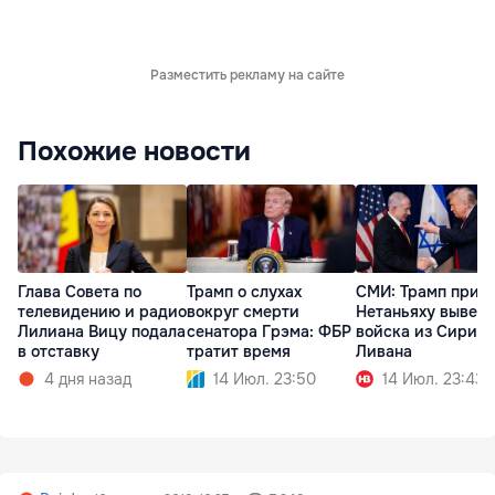
Разместить рекламу на сайте
Похожие новости
Глава Совета по
Трамп о слухах
СМИ: Трамп приз
телевидению и радио
вокруг смерти
Нетаньяху вывес
Лилиана Вицу подала
сенатора Грэма: ФБР
войска из Сирии 
в отставку
тратит время
Ливана
4 дня назад
14 Июл. 23:50
14 Июл. 23:43