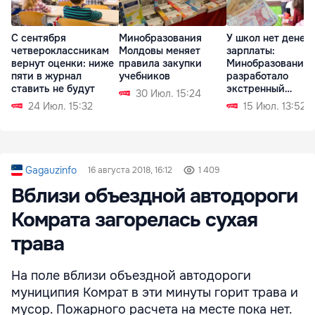
С сентября
Минобразования
У школ нет денег 
четвероклассникам
Молдовы меняет
зарплаты:
вернут оценки: ниже
правила закупки
Минобразования
пяти в журнал
учебников
разработало
ставить не будут
экстренный
30 Июл. 15:24
механизм
24 Июл. 15:32
15 Июл. 13:52
Gagauzinfo
16 августа 2018, 16:12
1 409
Вблизи объездной автодороги
Комрата загорелась сухая
трава
На поле вблизи объездной автодороги
муниципия Комрат в эти минуты горит трава и
мусор. Пожарного расчета на месте пока нет.