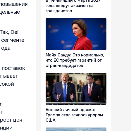
В Финляндии с марта 2027
 повышения
года введут экзамен на
гражданство
тдельные
ак, Dell
 сегменте
года
Майя Санду: Это нормально,
что ЕС требует гарантий от
стран-кандидатов
 поставок
итывает
сокой
r
Бывший личный адвокат
ет
Трампа стал генпрокурором
 рост цен
США
енции