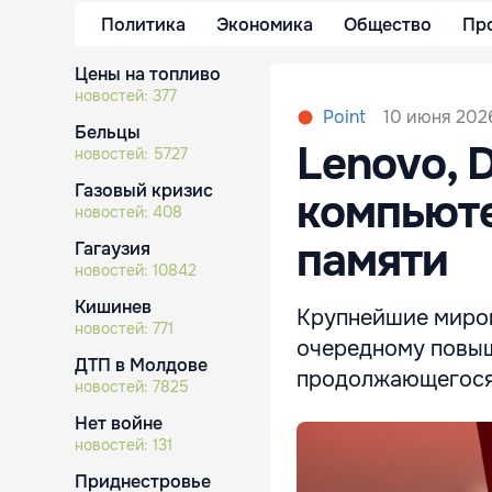
Политика
Экономика
Общество
Пр
Цены на топливо
новостей:
377
10 июня 202
Point
Бельцы
Lenovo, 
новостей:
5727
Газовый кризис
компьют
новостей:
408
памяти
Гагаузия
новостей:
10842
Кишинев
Крупнейшие миров
новостей:
771
очередному повыш
ДТП в Молдове
продолжающегося 
новостей:
7825
Нет войне
новостей:
131
Приднестровье