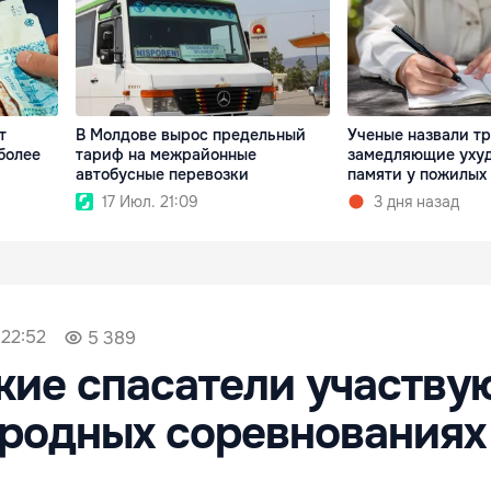
т
В Молдове вырос предельный
Ученые назвали тр
более
тариф на межрайонные
замедляющие уху
автобусные перевозки
памяти у пожилых
17 Июл. 21:09
3 дня назад
 22:52
5 389
ие спасатели участвую
родных соревнованиях