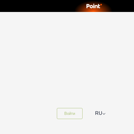
⌵
RU
Войти