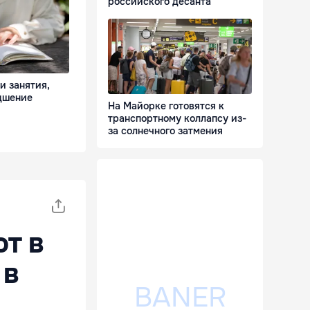
российского десанта
и занятия,
дшение
На Майорке готовятся к
транспортному коллапсу из-
за солнечного затмения
т в
 в