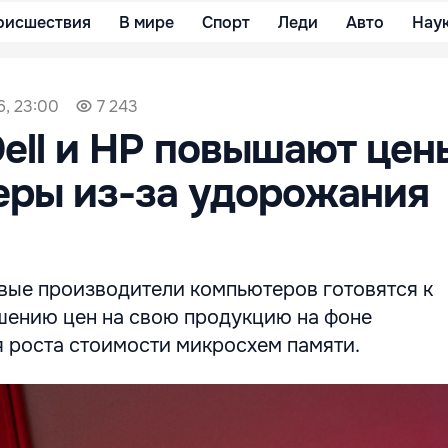
оисшествия
В мире
Спорт
Леди
Авто
Нау
6, 23:00
7 243
Dell и HP повышают цен
еры из-за удорожания
ые производители компьютеров готовятся к
ению цен на свою продукцию на фоне
роста стоимости микросхем памяти.