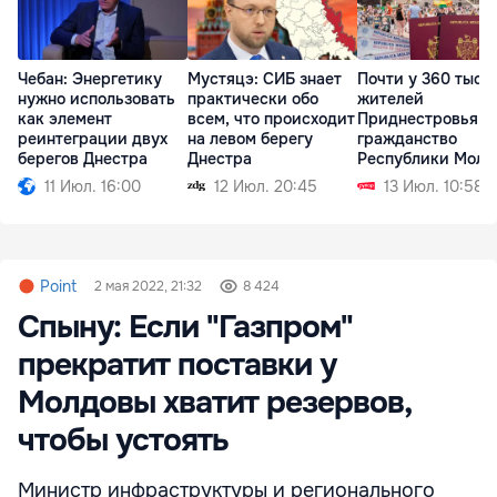
Чебан: Энергетику
Мустяцэ: СИБ знает
Почти у 360 тыся
нужно использовать
практически обо
жителей
как элемент
всем, что происходит
Приднестровья е
реинтеграции двух
на левом берегу
гражданство
берегов Днестра
Днестра
Республики Молд
11 Июл. 16:00
12 Июл. 20:45
13 Июл. 10:58
Point
2 мая 2022, 21:32
8 424
Спыну: Если "Газпром"
прекратит поставки у
Молдовы хватит резервов,
чтобы устоять
Министр инфраструктуры и регионального