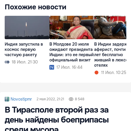
Похожие новости
Индия запустила в
В Молдове 20 июля
В Индии задержа
космос первую
ожидают президента
аферист, почти 4
частную ракету
Индии: это ее первый
лет бесплатно
официальный визит
живший в люксов
18 Июл. 21:30
отелях
17 Июл. 16:44
11 Июл. 10:25
Novostipmr
2 мая 2022, 21:21
8 548
В Тирасполе второй раз за
день найдены боеприпасы
среди мусора