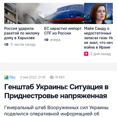
Россия ударила
ЕС нарастил импорт
Майя Санду о
ракетой по жилому
СПГ из России
недостаточных
дому в Харькове
запасах газа: Ник
вчера
не знал, что начн
5 часов назад
война в Иране
2 дня назад
Rbc
2 мая 2022, 21:35
15 620
Генштаб Украины: Ситуация в
Приднестровье напряженная
Генеральный штаб Вооруженных сил Украины
поделился оперативной информацией об