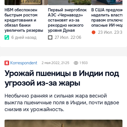
НБМ обеспокоен
Первый энергоблок
В США предложи
быстрым ростом
АЭС «Чернаводэ»
наделить власти
кредитования и
остановят из-за
правом отключат
обязал банки
рекордно низкого
опасные ИИ-моде
увеличить резервы
уровня Дуная
23 Июл. 23:39
6 дней назад
27 Июл. 22:06
Korrespondent
2 мая 2022, 21:25
1 933
Урожай пшеницы в Индии под
угрозой из-за жары
Необычно ранняя и сильная жара весной
выжгла пшеничные поля в Индии, почти вдвое
снизив их урожайность.