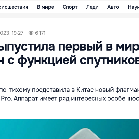
оисшествия
В мире
Спорт
Леди
Авто
Нау
023, 19:27
6 171
ыпустила первый в ми
 с функцией спутнико
по-тихому представила в Китае новый флагма
Pro. Аппарат имеет ряд интересных особеннос