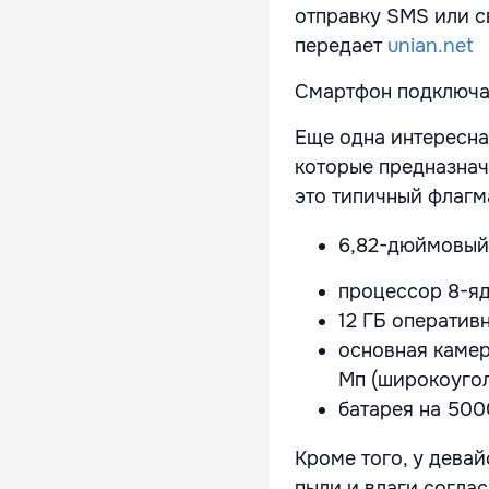
отправку SMS или с
передает
unian.net
Смартфон подключае
Еще одна интересная
которые предназнач
это типичный флагм
6,82-дюймовый 
процессор 8-яде
12 ГБ оперативн
основная камера
Мп (широкоуголь
батарея на 500
Кроме того, у девай
пыли и влаги соглас