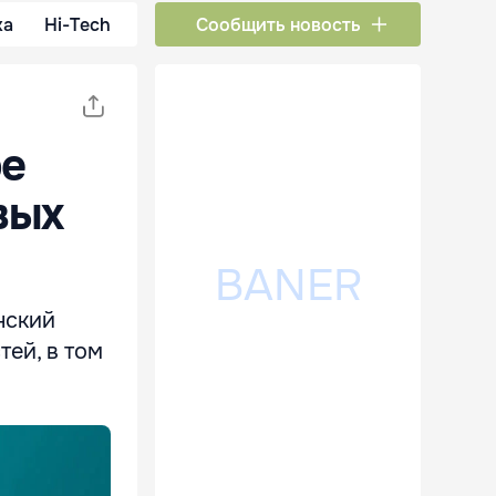
ка
Hi-Tech
Сообщить новость
ре
вых
нский
тей, в том