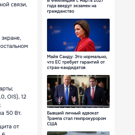
В Финляндии с марта 2027
ной связи,
года введут экзамен на
гражданство
 экране,
 остальном
Майя Санду: Это нормально,
что ЕС требует гарантий от
стран-кандидатов
арты;
, OIS), 12
;
а 50 Вт.
Бывший личный адвокат
Трампа стал генпрокурором
США
щита от
 6,