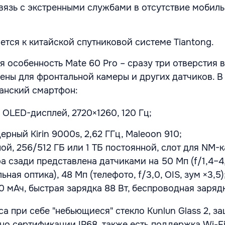
вязь с экстренными службами в отсутствие мобиль
тся к китайской спутниковой системе Tiantong.
 особенность Mate 60 Pro – сразу три отверстия в
ены для фронтальной камеры и других датчиков. В
анский смартфон:
OLED-дисплей, 2720×1260, 120 Гц;
рный Kirin 9000s, 2,62 ГГц, Maleoon 910;
ой, 256/512 ГБ или 1 ТБ постоянной, слот для NM-к
 сзади представлена датчиками на 50 Мп (f/1,4–4,0
ная оптика), 48 Мп (телефото, f/3,0, OIS, зум ×3,5)
0 мАч, быстрая зарядка 88 Вт, беспроводная зарядк
са при себе "небьющиеся" стекло Kunlun Glass 2, за
но сертификации IP68, также есть поддержка Wi-Fi