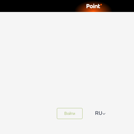
⌵
RU
Войти