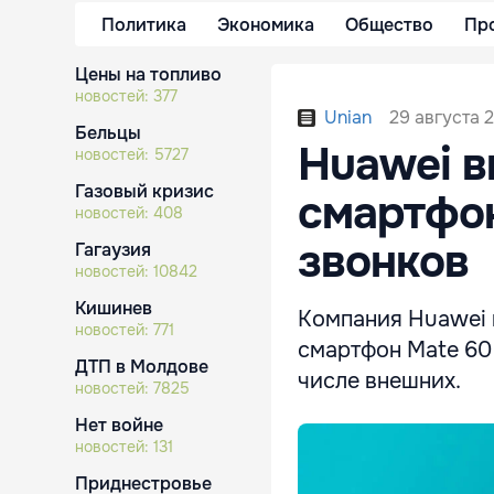
Политика
Экономика
Общество
Пр
Цены на топливо
новостей:
377
29 августа 2
Unian
Бельцы
Huawei в
новостей:
5727
Газовый кризис
смартфон
новостей:
408
звонков
Гагаузия
новостей:
10842
Кишинев
Компания Huawei 
новостей:
771
смартфон Mate 60 
ДТП в Молдове
числе внешних.
новостей:
7825
Нет войне
новостей:
131
Приднестровье