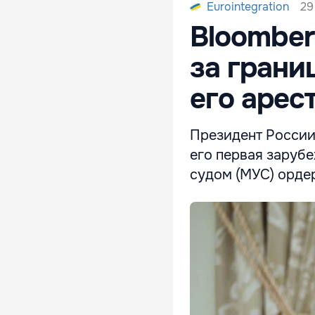
29
Eurointegration
Bloomber
за грани
его арес
Президент России
его первая заруб
судом (МУС) ордер