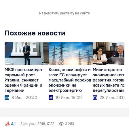
Разместить рекламу на сайте
Похожие новости
МВФ прогнозирует
Конец эпохи нефти и
Министерство
скромный рост
газа: ЕС планирует
экономического
Италии, снижает
масштабный переход
развития готовит
оценки Франции и
экономики на
новых пакета по
Германии
электроэнергию
дерегулированию
8 Июл. 20:40
10 Июл. 15:09
28 Июл. 23:08
Aif
3 августа 2018, 17:22
3 263