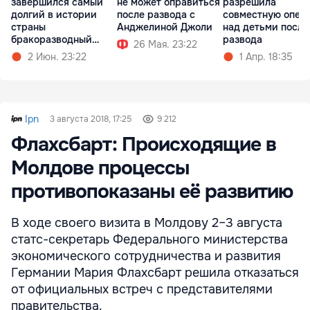
завершился самый
не может оправиться
разрешила
долгий в истории
после развода с
совместную опек
страны
Анджелиной Джоли
над детьми после
бракоразводный
развода
26 Мая. 23:22
процесс
2 Июн. 23:22
1 Апр. 18:35
Ipn
3 августа 2018, 17:25
9 212
Флахсбарт: Происходящие в
Молдове процессы
противопоказаны её развитию
В ходе своего визита в Молдову 2–3 августа
статс-секретарь Федерального министерства
экономического сотрудничества и развития
Германии Мария Флахсбарт решила отказаться
от официальных встреч с представителями
правительства.