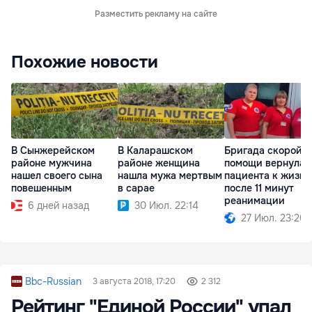
Разместить рекламу на сайте
Похожие новости
В Сынжерейском
В Каларашском
Бригада скорой
районе мужчина
районе женщина
помощи вернула
нашел своего сына
нашла мужа мертвым
пациента к жизни
повешенным
в сарае
после 11 минут
реанимации
6 дней назад
30 Июл. 22:14
27 Июл. 23:20
Bbc-Russian
3 августа 2018, 17:20
2 312
Рейтинг "Единой России" упал