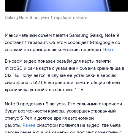
Galaxy Note 9 получит 1 терабайт памяти.
Максимальный объём памяти Samsung Galaxy Note 9
составит 1 терабайт. Об этом сообщает 9to5google со
ссылкой на проморолик компании, передает
life.ru
.
В новом видео показан разъём для карты памяти
microSD и сама карта с указанием объема хранилища в
512 ГБ. Получается, в случае её установки в версию
смартфона с 512 ГБ встроенной памяти общий объём
хранилища устройства составит 1 ТБ.
Note 9 представят 9 августа. Его сильными сторонами
будут возможности камеры, усовершенствованный
стилус S Pen и долгое время автономной
работы.
Ранее
смартфон появился на видео, где была
рассекречена фишка камеры: он получит объективы с