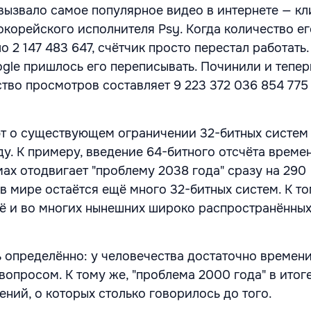
вызвало самое популярное видео в интернете — кл
корейского исполнителя Psy. Когда количество ег
 2 147 483 647, счётчик просто перестал работать.
le пришлось его переписывать. Починили и тепер
тво просмотров составляет 9 223 372 036 854 775
т о существующем ограничении 32-битных систем
ду. К примеру, введение 64-битного отсчёта време
ах отодвигает "проблему 2038 года" сразу на 290
в мире остаётся ещё много 32-битных систем. К то
ё и во многих нынешних широко распространённы
 определённо: у человечества достаточно времени
вопросом. К тому же, "проблема 2000 года" в итоге
ений, о которых столько говорилось до того.