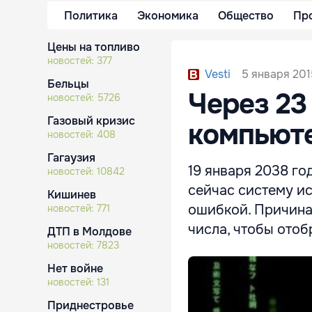
Политика
Экономика
Общество
Пр
Цены на топливо
новостей:
377
5 января 201
Vesti
Бельцы
Через 23
новостей:
5726
Газовый кризис
компьюте
новостей:
408
Гагаузия
19 января 2038 г
новостей:
10842
сейчас систему ис
Кишинев
ошибкой. Причина 
новостей:
771
числа, чтобы отоб
ДТП в Молдове
новостей:
7823
Нет войне
новостей:
131
Приднестровье