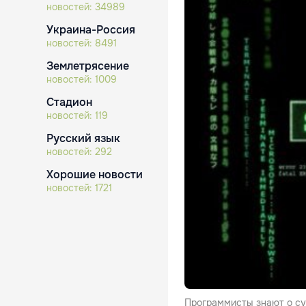
новостей:
34989
Украина-Россия
новостей:
8491
Землетрясение
новостей:
1009
Стадион
новостей:
119
Русский язык
новостей:
292
Хорошие новости
новостей:
1721
Программисты знают о су