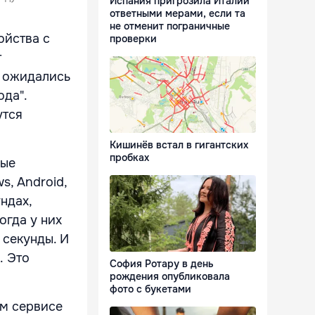
Испания пригрозила Италии
ответными мерами, если та
не отменит пограничные
ойства с
проверки
т
а ожидались
ода".
утся
Кишинёв встал в гигантских
пробках
ные
, Android,
ндах,
огда у них
 секунды. И
. Это
София Ротару в день
рождения опубликовала
фото с букетами
ём сервисе