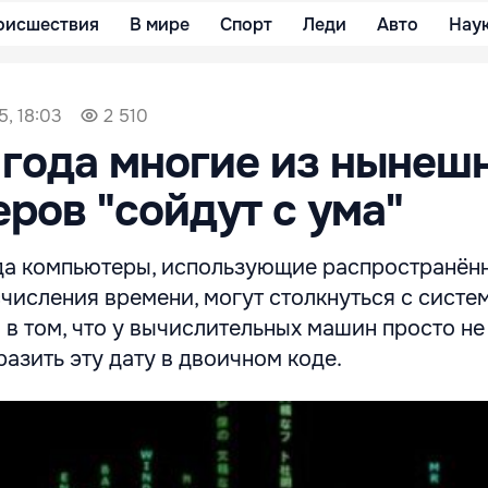
оисшествия
В мире
Спорт
Леди
Авто
Нау
5, 18:03
2 510
 года многие из нынеш
ров "сойдут с ума"
ода компьютеры, использующие распространён
числения времени, могут столкнуться с систе
в том, что у вычислительных машин просто не
разить эту дату в двоичном коде.