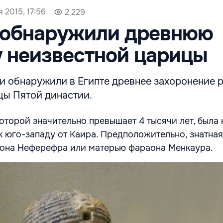
 2015, 17:56
2 229
е обнаружили древнюю
 неизвестной царицы
и обнаружили в Египте древнее захоронение 
цы Пятой династии.
оторой значительно превышает 4 тысячи лет, была 
к юго-западу от Каира. Предположительно, знатна
аона Неферефра или матерью фараона Менкаура.