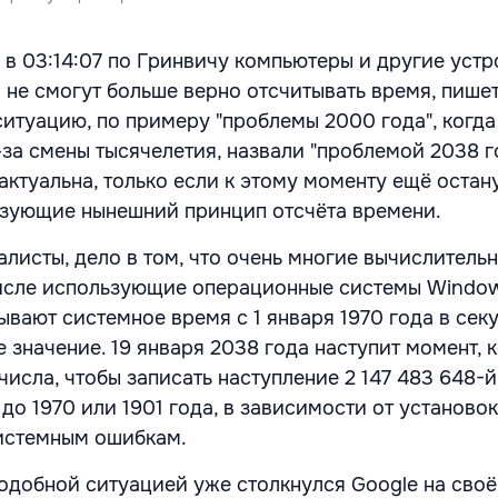
 в 03:14:07 по Гринвичу компьютеры и другие устр
 не смогут больше верно отсчитывать время, пише
 ситуацию, по примеру "проблемы 2000 года", когд
за смены тысячелетия, назвали "проблемой 2038 г
актуальна, только если к этому моменту ещё остан
ьзующие нынешний принцип отсчёта времени.
алисты, дело в том, что очень многие вычислитель
числе использующие операционные системы Windows
ывают системное время с 1 января 1970 года в секу
 значение. 19 января 2038 года наступит момент, к
числа, чтобы записать наступление 2 147 483 648-й
 до 1970 или 1901 года, в зависимости от установок
истемным ошибкам.
 подобной ситуацией уже столкнулся Google на сво