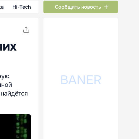
ка
Hi-Tech
Сообщить новость
них
ную
мной
 найдётся