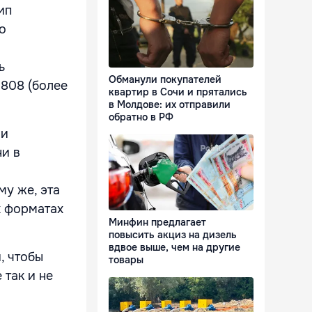
ип
о
ь
Обманули покупателей
 808 (более
квартир в Сочи и прятались
в Молдове: их отправили
обратно в РФ
 и
ни в
му же, эта
х форматах
Минфин предлагает
повысить акциз на дизель
вдвое выше, чем на другие
, чтобы
товары
 так и не