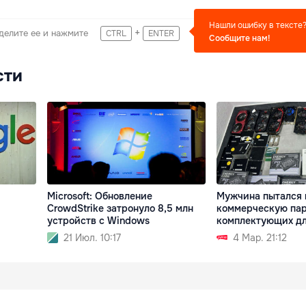
Нашли ошибку в тексте
+
делите ее и нажмите
CTRL
ENTER
Сообщите нам!
сти
Microsoft: Обновление
Мужчина пытался 
CrowdStrike затронуло 8,5 млн
коммерческую па
устройств с Windows
комплектующих дл
21 Июл. 10:17
4 Мар. 21:12