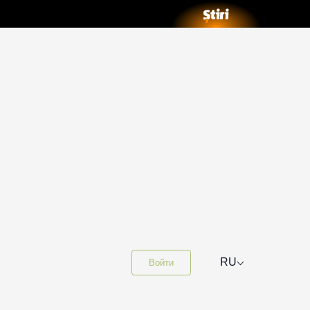
⌵
RU
Войти