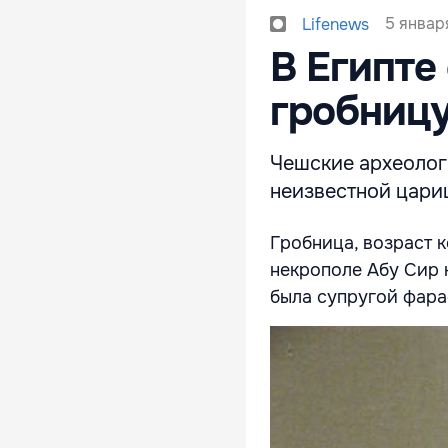
5 января
Lifenews
В Египт
гробницу
Чешские археолог
неизвестной цари
Гробница, возраст к
некрополе Абу Сир 
была супругой фар