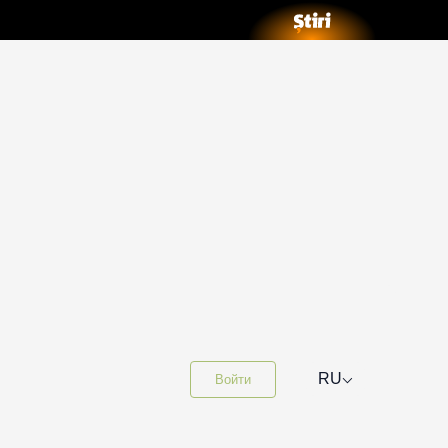
⌵
RU
Войти