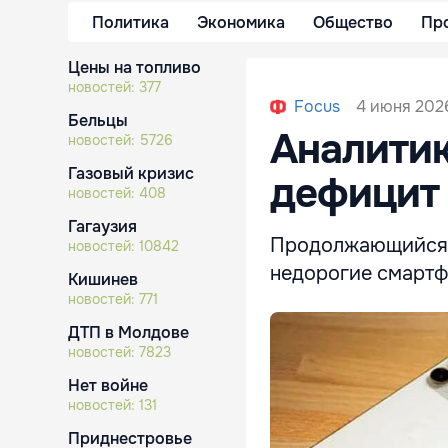
Политика
Экономика
Общество
Пр
Цены на топливо
новостей:
377
4 июня 2026
Focus
Бельцы
Аналитик
новостей:
5726
Газовый кризис
дефицит 
новостей:
408
Гагаузия
Продолжающийся к
новостей:
10842
недорогие смартфо
Кишинев
новостей:
771
ДТП в Молдове
новостей:
7823
Нет войне
новостей:
131
Приднестровье