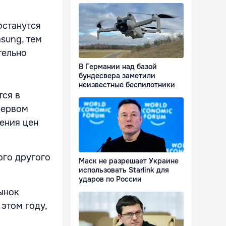
останутся
sung, тем
тельно
В Германии над базой
бундесвера заметили
неизвестные беспилотники
тся в
первом
нения цен
ого другого
Маск не разрешает Украине
использовать Starlink для
ударов по России
ынок
 этом году,