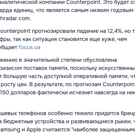
аналитической компании Counterpoint. Это будет о
иарда единиц, что является самым низким годовым
chradar.com.
ounterpoint прогнозировали падение на 12,4%, но 
фры, так как ситуация становится еще хуже, чем
общает
focus.ua
ижению в значительной степени обусловлена
изисом поставок памяти, поскольку искусственн
т большую часть доступной оперативной памяти, ч
росту цен. В результате, по прогнозам Counterpoint
150 долларов фактически исчезнет навсегда на не
шевых телефонов особенно тяжело придется брен
 бюджетные устройства и развивающиеся рынки, ч
Samsung и Apple считаются "наиболее защищенным