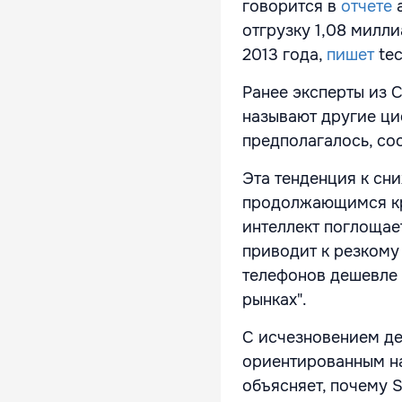
говорится в
отчете
отгрузку 1,08 милл
2013 года,
пишет
te
Ранее эксперты из C
называют другие ци
предполагалось, со
Эта тенденция к сн
продолжающимся кр
интеллект поглощае
приводит к резкому 
телефонов дешевле 
рынках".
С исчезновением де
ориентированным на
объясняет, почему 