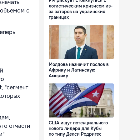
РМ рискует столкнуться с
значать
логистическим кризисом из-
 объемом с
за заторов на украинских
границах
теперь
Молдова назначит послов в
ый
Африку и Латинскую
Америку
то
, "сегмент
которых
дам,
США ищут потенциального
то отчасти
нового лидера для Кубы
и"
по типу Делси Родригес