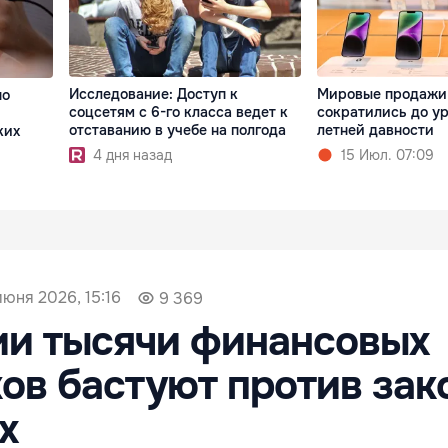
Исследование: Доступ к
Мировые продажи
но
соцсетям с 6-го класса ведет к
сократились до ур
отставанию в учебе на полгода
летней давности
ких
4 дня назад
15 Июл. 07:09
июня 2026, 15:16
9 369
ии тысячи финансовых
ов бастуют против зак
х