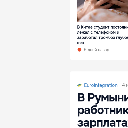
В Китае студент постоян
лежал с телефоном и
заработал тромбоз глубо
вен
5 дней назад
4 
Eurointegration
В Румын
работник
зарплата