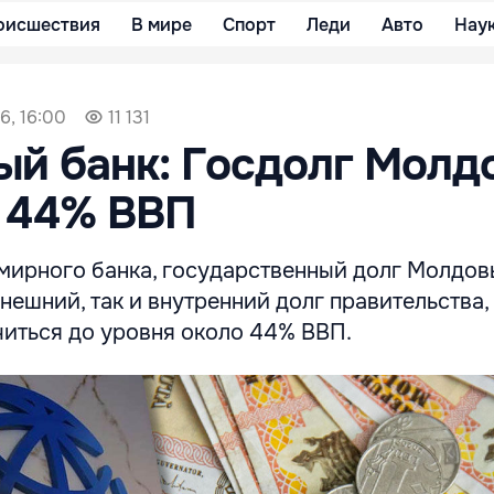
оисшествия
В мире
Спорт
Леди
Авто
Нау
6, 16:00
11 131
й банк: Госдолг Молд
 44% ВВП
мирного банка, государственный долг Молдов
ешний, так и внутренний долг правительства,
читься до уровня около 44% ВВП.