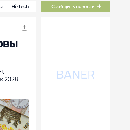
ка
Hi-Tech
Сообщить новость
овы
ы,
 к 2028