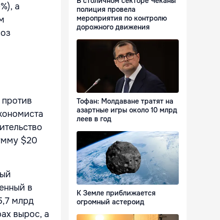
В столичном секторе Чеканы
%), а
полиция провела
мероприятия по контролю
м
дорожного движения
ноз
 против
Тофан: Молдаване тратят на
азартные игры около 10 млрд
экономиста
леев в год
вительство
сумму $20
вый
енный в
К Земле приближается
5,7 млрд
огромный астероид
ах вырос, а