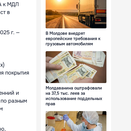
А к МДЛ
ст в
025 г. —
В Молдове внедрят
европейские требования к
грузовым автомобилям
х)
ля покрытия
Молдаванина оштрафовали
енний и
на 37,5 тыс. леев за
использование поддельных
 по разным
прав
ом
ро,