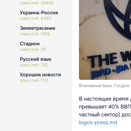
новостей:
34986
Украина-Россия
новостей:
8490
Землетрясение
новостей:
1009
Стадион
новостей:
119
Русский язык
новостей:
292
Хорошие новости
новостей:
1721
Всемирный банк: Госдолг
В настоящее время 
превышает 40% ВВП,
частный сектор) дос
logos-press.md