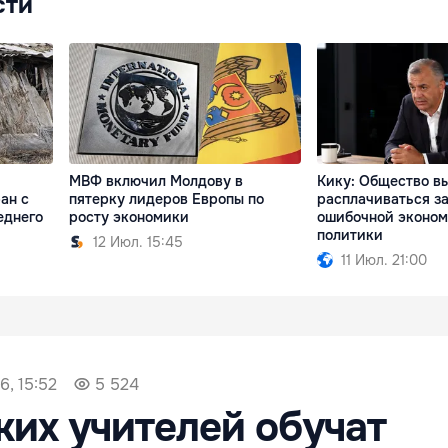
сти
МВФ включил Молдову в
Кику: Общество в
ан с
пятерку лидеров Европы по
расплачиваться за
еднего
росту экономики
ошибочной эконо
политики
12 Июл. 15:45
11 Июл. 21:00
6, 15:52
5 524
их учителей обучат