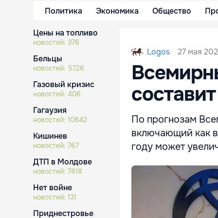
Политика
Экономика
Общество
Пр
Цены на топливо
новостей:
376
27 мая 202
Logos
Бельцы
Всемирны
новостей:
5726
Газовый кризис
составит
новостей:
406
Гагаузия
По прогнозам Все
новостей:
10842
включающий как вн
Кишинев
году может увели
новостей:
767
ДТП в Молдове
новостей:
7818
Нет войне
новостей:
131
Приднестровье