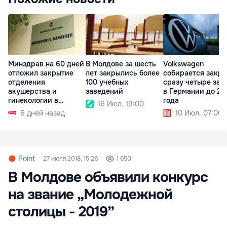
Минздрав на 60 дней
В Молдове за шесть
Volkswagen
отложил закрытие
лет закрылись более
собирается закр
отделения
100 учебных
сразу четыре зав
акушерства и
заведений
в Германии до 20
гинекологии в
года
16 Июл. 19:00
Штефан-Водэ
6 дней назад
10 Июл. 07:00
Point
27 июля 2018, 15:26
1 650
В Молдове объявили конкурс
на звание „Молодежной
столицы - 2019”