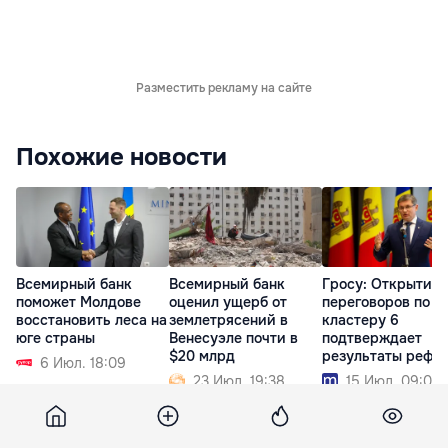
Разместить рекламу на сайте
Похожие новости
Всемирный банк
Всемирный банк
Гросу: Открытие
поможет Молдове
оценил ущерб от
переговоров по
восстановить леса на
землетрясений в
кластеру 6
юге страны
Венесуэле почти в
подтверждает
$20 млрд
результаты рефо
6 Июл. 18:09
23 Июл. 19:38
15 Июл. 09:08