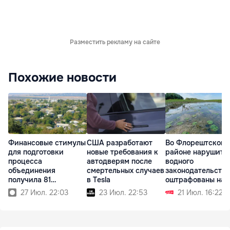
Разместить рекламу на сайте
Похожие новости
Финансовые стимулы
США разработают
Во Флорештском
для подготовки
новые требования к
районе нарушите
процесса
автодверям после
водного
объединения
смертельных случаев
законодательства
получила 81
в Tesla
оштрафованы на 
примэрия
тыс. леев
27 Июл. 22:03
23 Июл. 22:53
21 Июл. 16:22