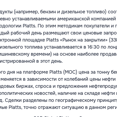
дукты (например, бензин и дизельное топливо) соо
евно устанавливаемыми американской компанией 
тодологии Platts. По этим методикам покупатели и
ждый рабочий день размещают свои ценовые запро
тронной площадке Platts «Рынок на закрытии» (ЗЗ
дизельного топлива устанавливается в 16:30 по ло
кишиневскому времени) на основе наиболее прода
гистрированной в этот день.
ого дня на платформе Platts (MOC) цена за тонну б
 меняется в зависимости от колебаний цены нефти
довых биржах, спроса и предложения нефтепродук
ополитических новостей, наличие на складе нефти
.д. Сделки разделены по географическому принцип
ые Platts, точно отражают ситуацию в данном рег