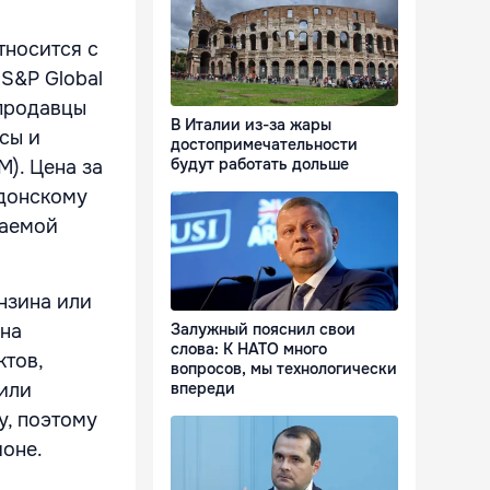
тносится с
S&P Global
 продавцы
В Италии из-за жары
сы и
достопримечательности
будут работать дольше
М). Цена за
ндонскому
ваемой
ензина или
 на
Залужный пояснил свои
слова: К НАТО много
тов,
вопросов, мы технологически
 или
впереди
у, поэтому
ионе.