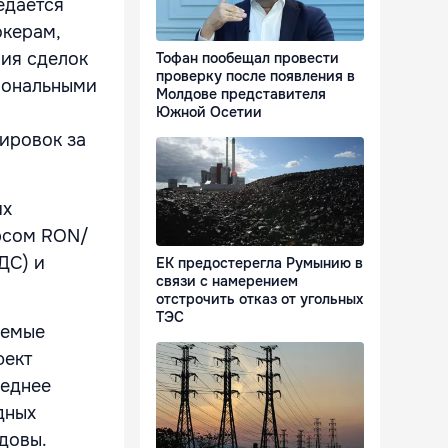
редается
окерам,
ния сделок
Тофан пообещал провести
проверку после появления в
сиональными
Молдове представителя
Южной Осетии
тировок за
их
урсом RON/
ДС) и
ЕК предостерегла Румынию в
связи с намерением
отстрочить отказ от угольных
ТЭС
аемые
фект
реднее
дных
довы.