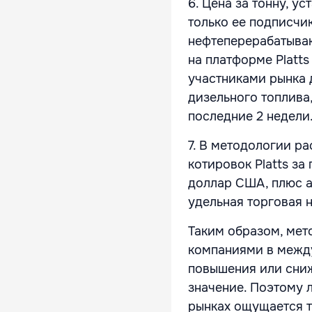
6. Цена за тонну, у
только ее подписчи
нефтеперерабатываю
на платформе Platt
участниками рынка 
дизельного топлива
последние 2 недели
7. В методологии р
котировок Platts з
доллар США, плюс а
удельная торговая н
Таким образом, мет
компаниями в между
повышения или сниж
значение. Поэтому 
рынках ощущается т