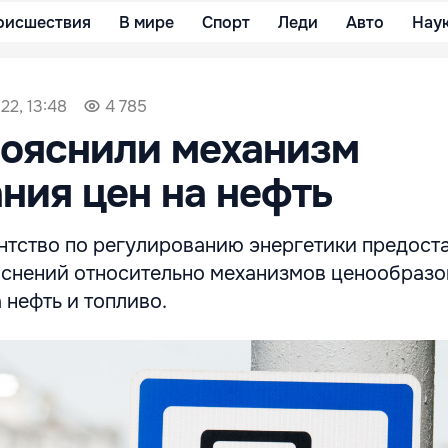
оисшествия
В мире
Спорт
Леди
Авто
Нау
22, 13:48
4 785
пояснили механизм
ния цен на нефть
нтство по регулированию энергетики предост
яснений относительно механизмов ценообраз
 нефть и топливо.