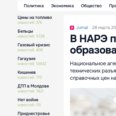
Политика
Экономика
Общество
Пр
Цены на топливо
новостей:
376
28 марта 20
Jurnal
Бельцы
В НАРЭ 
новостей:
5726
Газовый кризис
образова
новостей:
406
Гагаузия
Национальное аге
новостей:
10842
технических разъ
Кишинев
справочных цен на
новостей:
770
ДТП в Молдове
новостей:
7821
Нет войне
новостей:
131
Приднестровье