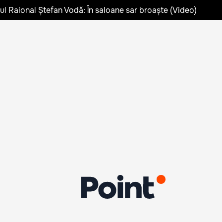
lul Raional Ștefan Vodă: În saloane sar broaște (Video)