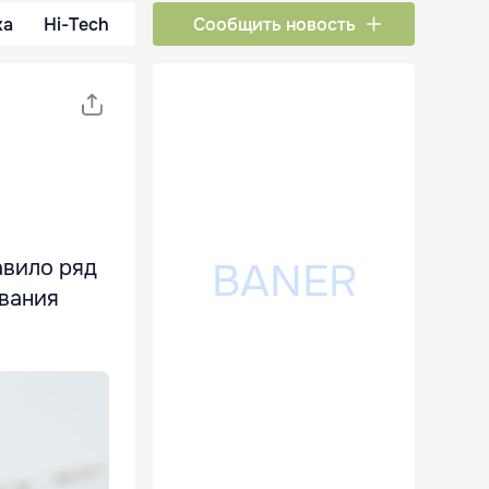
ка
Hi-Tech
Сообщить новость
авило ряд
ования