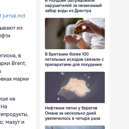
В Молдове оштрафовали
нарушителей за незаконный
забор воды из Днестра
т
jurnal.md
бывают из
ефти
В Британии более 100
гиона, в
летальных исходов связали с
рки Brent,
препаратами для похудения
s
овках марки
уше на
 На
Нефтяное пятно у берегов
Омана за несколько дней
тепродукты,
увеличилось в четыре раза
о, мазут и