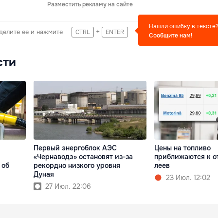
Разместить рекламу на сайте
Нашли ошибку в тексте
+
делите ее и нажмите
CTRL
ENTER
Сообщите нам!
сти
Первый энергоблок АЭС
Цены на топливо
«Чернаводэ» остановят из-за
приближаются к о
 об
рекордно низкого уровня
леев
Дуная
23 Июл. 12:02
27 Июл. 22:06