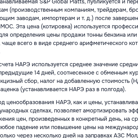
станавливаемая S&P Global Platts, публикуется и пе
кам (производственным компаниям, трейдерам, бр
щим заводам, импортерам и т. д.) после заверше
s MOC. Эта цена (котировка) используется профес
для определения цены продажи тонны бензина или
, чаще всего в виде среднего арифметического ко
.
асчета НАРЭ используется среднее значение средн
а предыдущие 14 дней, соотнесенное с обменным к
кцизный сбор, налог на добавленную стоимость (Н
аценка (устанавливается НАРЭ раз в полгода).
од ценообразования НАРЭ, как и цены, устанавлив
народных сделках, позволяет амортизировать эф
ения цен, произведенных в конкретный день, на с
любое падение или повышение цены на междунаро
олько через несколько дней на заправках АЗС Мол