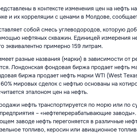
едставлены в контексте изменения цен на нефть на
е и их корреляции с ценами в Молдове, сообщае
дставляет собой смесь углеводородов, которую до
омощью нефтяных скважин. Единицей измерения н
что эквивалентно примерно 159 литрам.
имеет разные названия (марки) в зависимости от ре
тся. Лондонская фондовая биржа продает нефть ма
довая биржа продает нефть марки WTI (West Texa
ее 60% мировых сделок с нефтью основаны на котир
считается эталоном цен на нефть.
продажи нефть транспортируется по морю или по с
предприятия – «нефтеперерабатывающие заводы».
щем заводе нефть перегоняется в различные неф
изельное топливо, керосин или авиационное топлив