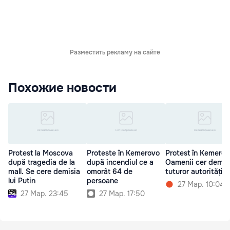
Разместить рекламу на сайте
Похожие новости
Protest la Moscova
Proteste în Kemerovo
Protest în Kemerov
după tragedia de la
după incendiul ce a
Oamenii cer demis
mall. Se cere demisia
omorât 64 de
tuturor autoritățilo
lui Putin
persoane
27 Мар. 10:04
27 Мар. 23:45
27 Мар. 17:50