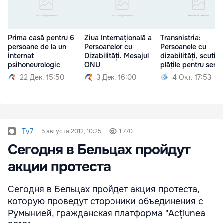
Prima casă pentru 6
Ziua Internațională a
Transnistria:
persoane de la un
Persoanelor cu
Persoanele cu
internat
Dizabilități. Mesajul
dizabilități, scutit
psihoneurologic
ONU
plățile pentru servi
22 Дек. 15:50
3 Дек. 16:00
4 Окт. 17:53
Tv7
5 августа 2012, 10:25
1 770
Сегодня в Бельцах пройдут
акции протеста
Сегодня в Бельцах пройдет акция протеста,
которую проведут стороники объединения с
Румынией, гражданская платформа "Acțiunea