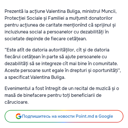
Prezentă la acțiune Valentina Buliga, ministrul Muncii,
Protecției Sociale și Familiei a mulțumit donatorilor
pentru acțiunea de caritate menționînd că sprijinul și
incluziunea social a persoanelor cu dezabilități în
societate depinde de fiecare cetățean.
”Este atît de datoria autorităților, cît și de datoria
fiecărui cetățean în parte să ajute persoanele cu
dezabilități să se integreze cît mai bine în comunitate.
Aceste persoane sunt egale în drepturi și oportunități”,
a specificat Valentina Buliga.
Evenimentul a fost întregit de un recital de muzică și o
masă de binefacere pentru toți beneficiarii de
cărucioare.
Подпишитесь на новости Point.md в Google