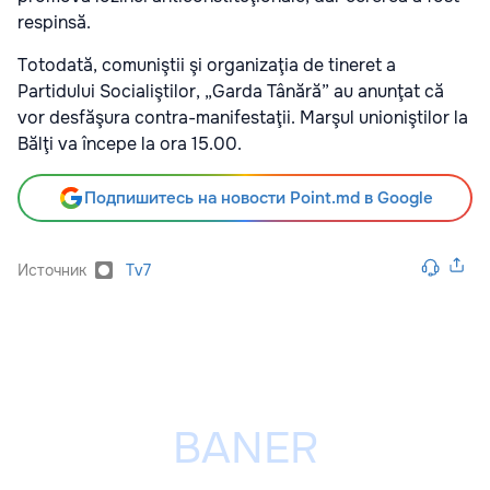
respinsă.
Totodată, comuniştii şi organizaţia de tineret a
Partidului Socialiştilor, „Garda Tânără” au anunţat că
vor desfăşura contra-manifestaţii. Marşul unioniştilor la
Bălţi va începe la ora 15.00.
Подпишитесь на новости Point.md в Google
Источник
Tv7