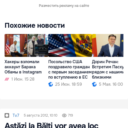
Разместить рекламу на сайте
Похожие новости
Хакеры взломали
Посольство США
Дорин Речан:
аккаунт Барака
поздравило граждан
Встретим Пасху
Обамы в Instagram
с первым заседанием
рядом с нашими
по вступлению в ЕС
близкими
1 Июн. 15:28
25 Июн. 18:59
5 Мая. 16:00
Tv7
5 августа 2012, 10:10
719
Astăzi la Bălţi vor avea loc