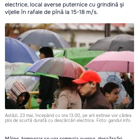
electrice, local averse puternice cu grindină și
vijelie în rafale de pînă la 15-18 m/s.
Astăzi, 23 mai, începând cu ora 13.00, pe arii extinse vor cădea
ploi de scurtă durată cu descărcări electrice. Foto: gandul.info
Mâine, temporar se vor semnala averse, descărcări