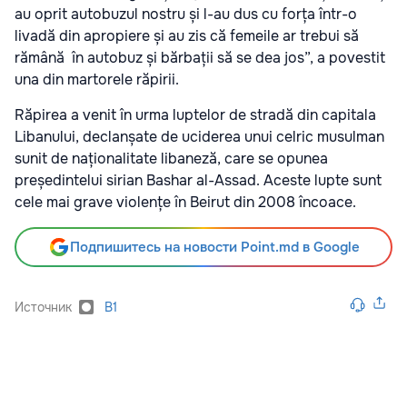
au oprit autobuzul nostru și l-au dus cu forța într-o
livadă din apropiere și au zis că femeile ar trebui să
rămână în autobuz și bărbații să se dea jos”, a povestit
una din martorele răpirii.
Răpirea a venit în urma luptelor de stradă din capitala
Libanului, declanșate de uciderea unui celric musulman
sunit de naționalitate libaneză, care se opunea
președintelui sirian Bashar al-Assad. Aceste lupte sunt
cele mai grave violențe în Beirut din 2008 încoace.
Подпишитесь на новости Point.md в Google
Источник
B1