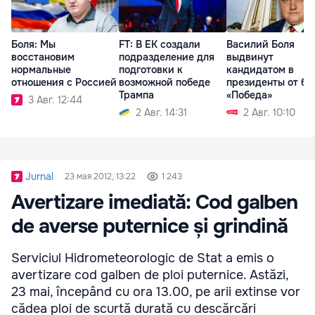
Боля: Мы
FT: В ЕК создали
Василий Боля
восстановим
подразделение для
выдвинут
нормальные
подготовки к
кандидатом в
отношения с Россией
возможной победе
президенты от бл
Трампа
«Победа»
3 Авг. 12:44
2 Авг. 14:31
2 Авг. 10:10
Jurnal
23 мая 2012, 13:22
1 243
Avertizare imediată: Cod galben
de averse puternice și grindină
Serviciul Hidrometeorologic de Stat a emis o
avertizare cod galben de ploi puternice. Astăzi,
23 mai, începând cu ora 13.00, pe arii extinse vor
cădea ploi de scurtă durată cu descărcări