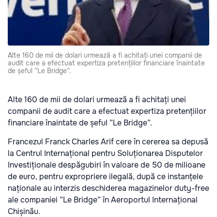
Alte 160 de mii de dolari urmează a fi achitați unei companii de
audit care a efectuat expertiza pretențiilor financiare înaintate
de șeful ”Le Bridge”.
Alte 160 de mii de dolari urmează a fi achitați unei
companii de audit care a efectuat expertiza pretențiilor
financiare înaintate de șeful ”Le Bridge”.
Francezul Franck Charles Arif cere în cererea sa depusă
la Centrul Internațional pentru Soluționarea Disputelor
Investiționale despăgubiri în valoare de 50 de milioane
de euro, pentru expropriere ilegală, după ce instanțele
naționale au interzis deschiderea magazinelor duty-free
ale companiei ”Le Bridge” în Aeroportul Internațional
Chișinău.