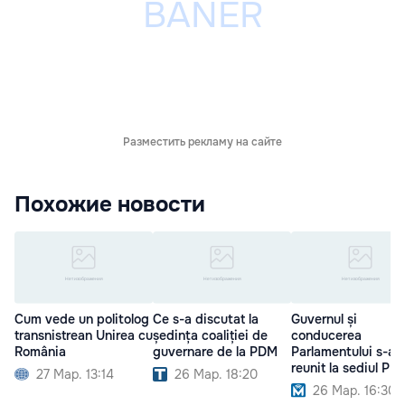
Разместить рекламу на сайте
Похожие новости
Cum vede un politolog
Ce s-a discutat la
Guvernul și
transnistrean Unirea cu
ședința coaliției de
conducerea
România
guvernare de la PDM
Parlamentului s-au
reunit la sediul PD
27 Мар. 13:14
26 Мар. 18:20
26 Мар. 16:30