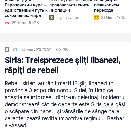
Европейский курс —
продовольственной
пешеходном
единственный путь к
инфляции
переходе
сохранению мира
2 дня назад
31 Июл. 13:32
29 Июл. 10:26
B1
23 мая 2012, 13:34
766
Siria: Treisprezece șiiți libanezi,
răpiți de rebeli
Rebelii sirieni au răpit marți 13 șiiți libanezi în
provincia Aleppo din nordul Siriei, în timp ce
aceștia se întorceau dintr-un pelerinaj. Incidentul
demonstrează cât de departe este Siria de a găsi
o scăpare din haosul și vărsările de sânge care
caracterizează revilta împotriva regimului Bashar
al-Assad.