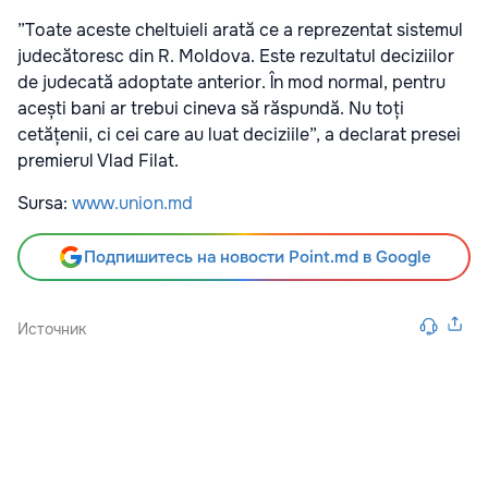
”Toate aceste cheltuieli arată ce a reprezentat sistemul
judecătoresc din R. Moldova. Este rezultatul deciziilor
de judecată adoptate anterior. În mod normal, pentru
acești bani ar trebui cineva să răspundă. Nu toți
cetățenii, ci cei care au luat deciziile”, a declarat presei
premierul Vlad Filat.
Sursa:
www.union.md
Подпишитесь на новости Point.md в Google
Источник