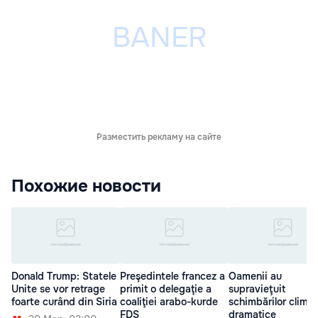
Разместить рекламу на сайте
Похожие новости
Donald Trump: Statele
Preşedintele francez a
Oamenii au
Unite se vor retrage
primit o delegaţie a
supravieţuit
foarte curând din Siria
coaliţiei arabo-kurde
schimbărilor climat
FDS
dramatice