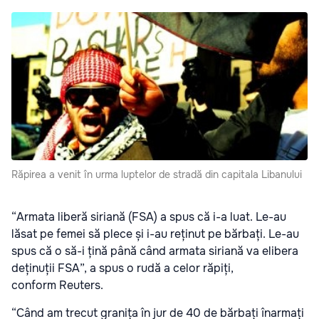
Răpirea a venit în urma luptelor de stradă din capitala Libanului
“Armata liberă siriană (FSA) a spus că i-a luat. Le-au
lăsat pe femei să plece și i-au reținut pe bărbați. Le-au
spus că o să-i țină până când armata siriană va elibera
deținuții FSA”, a spus o rudă a celor răpiți,
conform Reuters.
“Când am trecut granița în jur de 40 de bărbați înarmați