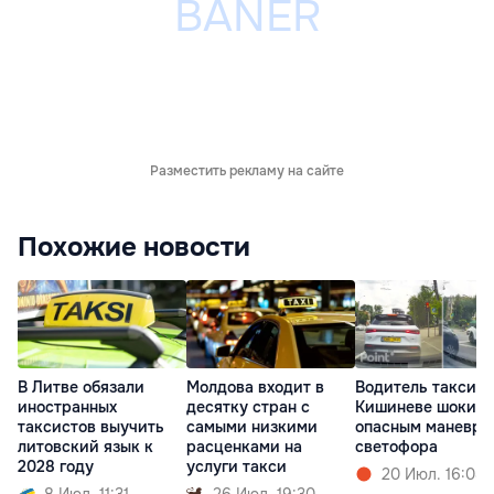
Разместить рекламу на сайте
Похожие новости
В Литве обязали
Молдова входит в
Водитель такси в
иностранных
десятку стран с
Кишиневе шокиро
таксистов выучить
самыми низкими
опасным маневро
литовский язык к
расценками на
светофора
2028 году
услуги такси
20 Июл. 16:08
8 Июл. 11:31
26 Июл. 19:30