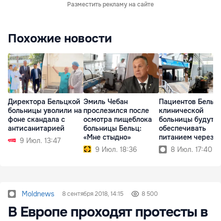
Разместить рекламу на сайте
Похожие новости
Директора Бельцкой
Эмиль Чебан
Пациентов Бельц
больницы уволили на
прослезился после
клинической
фоне скандала с
осмотра пищеблока
больницы будут
антисанитарией
больницы Бельц:
обеспечивать
«Мне стыдно»
питанием через
9 Июл. 13:47
кейтеринг
9 Июл. 18:36
8 Июл. 17:40
Moldnews
8 сентября 2018, 14:15
8 500
В Европе проходят протесты в