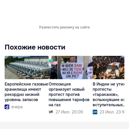
Разместить рекламу на сайте
Похожие новости
Европейские газовые
Оппозиция
В Индии не утиха
хранилища имеют
организует новый
протесты
рекордно низкий
протест против
«тараканов»,
уровень запасов
повышения тарифов
вспыхнувшие из-
на газ
вступительных
вчера
экзаменов
27 Июл. 20:09
23 Июл. 23:16