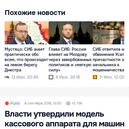
Похожие новости
Мустяцэ: СИБ знает
Глава СИБ: Россия
СИБ ответила на
практически обо
влияет на Молдову
обвинения Усатог
всем, что происходит
через завербованных
причастности экс
на левом берегу
политиков и «мягкую
начальника к
Днестра
силу»
мошенничествам
12 Июл. 20:45
9 Июл. 20:16
11 Июл. 12:00
Point
8 сентября 2018, 13:00
10 736
Власти утвердили модель
кассового аппарата для машин