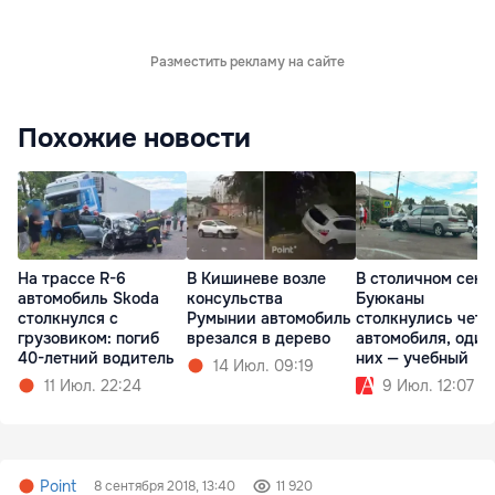
Разместить рекламу на сайте
Похожие новости
На трассе R-6
В Кишиневе возле
В столичном сект
автомобиль Skoda
консульства
Буюканы
столкнулся с
Румынии автомобиль
столкнулись чет
грузовиком: погиб
врезался в дерево
автомобиля, один
40-летний водитель
них — учебный
14 Июл. 09:19
11 Июл. 22:24
9 Июл. 12:07
Point
8 сентября 2018, 13:40
11 920