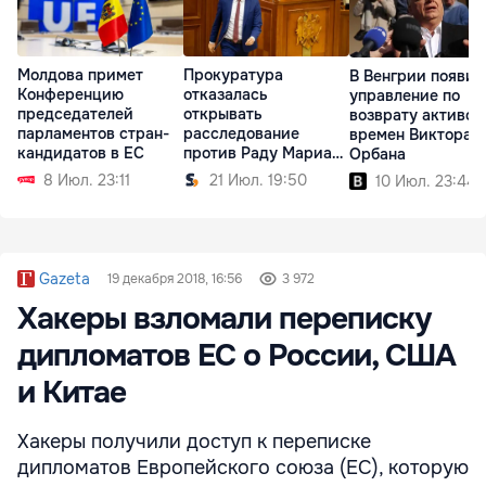
Молдова примет
Прокуратура
В Венгрии появит
Конференцию
отказалась
управление по
председателей
открывать
возврату активов
парламентов стран-
расследование
времен Виктора
кандидатов в ЕС
против Раду Мариана
Орбана
по делу MoldATSA
8 Июл. 23:11
21 Июл. 19:50
10 Июл. 23:44
Gazeta
19 декабря 2018, 16:56
3 972
Хакеры взломали переписку
дипломатов ЕС о России, США
и Китае
Хакеры получили доступ к переписке
дипломатов Европейского союза (ЕС), которую