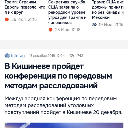
Трамп: Cтранам
Секретная служба
Трамп: США внов
Европы повезло, что
США заявила о
должны принять 
я их друг
рекордном уровне
но без Канады и
угроз для Трампа и
Мексики
26 Июл. 21:15
чиновников
19 Июл. 21:15
23 Июл. 10:18
Infotag
19 декабря 2018, 17:04
1 742
В Кишиневе пройдет
конференция по передовым
методам расследований
Международная конференция по передовым
методам расследований уголовных
преступлений пройдет в Кишиневе 20 декабря.