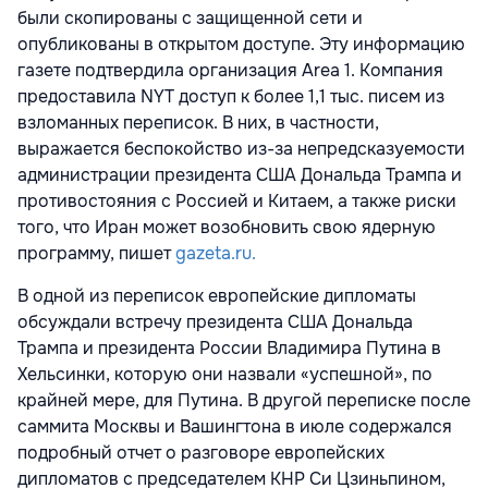
были скопированы с защищенной сети и
опубликованы в открытом доступе. Эту информацию
газете подтвердила организация Area 1. Компания
предоставила NYT доступ к более 1,1 тыс. писем из
взломанных переписок. В них, в частности,
выражается беспокойство из-за непредсказуемости
администрации президента США Дональда Трампа и
противостояния c Россией и Китаем, а также риски
того, что Иран может возобновить свою ядерную
программу, пишет
gazeta.ru.
В одной из переписок европейские дипломаты
обсуждали встречу президента США Дональда
Трампа и президента России Владимира Путина в
Хельсинки, которую они назвали «успешной», по
крайней мере, для Путина. В другой переписке после
саммита Москвы и Вашингтона в июле содержался
подробный отчет о разговоре европейских
дипломатов с председателем КНР Си Цзиньпином,