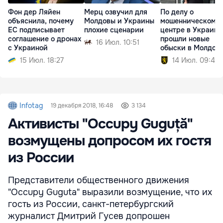
Фон дер Ляйен
Мерц озвучил для
По делу о
объяснила, почему
Молдовы и Украины
мошенническом к
ЕС подписывает
плохие сценарии
центре в Украине
соглашение о дронах
прошли новые
16 Июл. 10:51
с Украиной
обыски в Молдов
15 Июл. 18:27
14 Июл. 09:40
Infotag
19 декабря 2018, 16:48
3 134
Активисты "Occupy Guguță"
возмущены допросом их гостя
из России
Представители общественного движения
"Occupy Guguta" выразили возмущение, что их
гость из России, санкт-петербургский
журналист Дмитрий Гусев допрошен