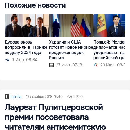
Похожие новости
Дурова вновь
Украина и США
Попшой: Молдавс
допросили в Париже
готовят новое мирное
дипломатов часа
по делу 2024 года
предложение для
удерживают на
России
российской гран
9 Июл. 08:34
27 Июл. 07:18
23 Июл. 08:02
Lenta
19 декабря 2018, 16:40
2 220
Лауреат Пулитцеровской
премии посоветовала
читателям антисемитскую