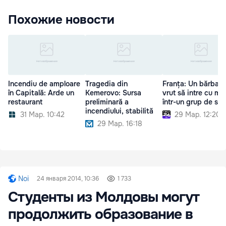
Похожие новости
Incendiu de amploare
Tragedia din
Franța: Un bărbat 
în Capitală: Arde un
Kemerovo: Sursa
vrut să intre cu ma
restaurant
preliminară a
într-un grup de sol
incendiului, stabilită
31 Мар. 10:42
29 Мар. 12:20
29 Мар. 16:18
Noi
24 января 2014, 10:36
1 733
Студенты из Молдовы могут
продолжить образование в