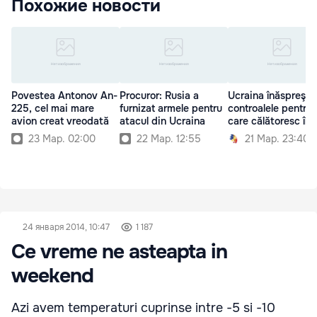
Похожие новости
Povestea Antonov An-
Procuror: Rusia a
Ucraina înăspreşte
225, cel mai mare
furnizat armele pentru
controalele pentru r
avion creat vreodată
atacul din Ucraina
care călătoresc în 
23 Мар. 02:00
22 Мар. 12:55
21 Мар. 23:40
24 января 2014, 10:47
1 187
Ce vreme ne asteapta in
weekend
Azi avem temperaturi cuprinse intre -5 si -10