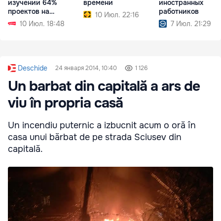
изучении 64%
времени
иностранных
проектов на
работников
10 Июл. 22:16
заседании
10 Июл. 18:48
7 Июл. 21:29
парламента
Deschide
24 января 2014, 10:40
1 126
Un barbat din capitală a ars de
viu în propria casă
Un incendiu puternic a izbucnit acum o oră în
casa unui bărbat de pe strada Sciusev din
capitală.