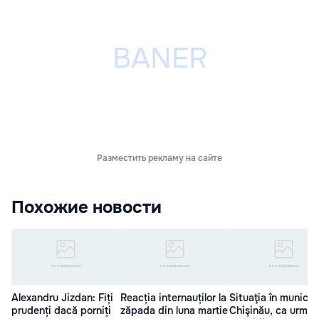
Разместить рекламу на сайте
Похожие новости
Alexandru Jizdan: Fiți
Reacția internauților la
Situaţia în municip
prudenți dacă porniți
zăpada din luna martie
Chişinău, ca urmar