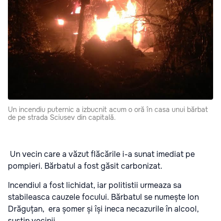
Un incendiu puternic a izbucnit acum o oră în casa unui bărbat
de pe strada Sciusev din capitală.
Un vecin care a văzut flăcările i-a sunat imediat pe
pompieri. Bărbatul a fost găsit carbonizat.
Incendiul a fost lichidat, iar politistii urmeaza sa
stabileasca cauzele focului. Bărbatul se numește Ion
Drăguțan, era șomer și își ineca necazurile în alcool,
susțin vecinii.