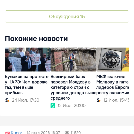
Обсуждения
15
Похожие новости
Бумаков на протесте
Всемирный банк
МВФ включил
у НАРЭ: Чем дороже
перевел Молдову в
Молдову в пятерк
газ, тем выше
категорию стран с
лидеров Европы 
прибыль
уровнем дохода выше
росту экономики
среднего
24 Июл. 17:30
12 Июл. 15:45
12 Июл. 20:00
Rupor
14 июня 2026, 16:07
11 520