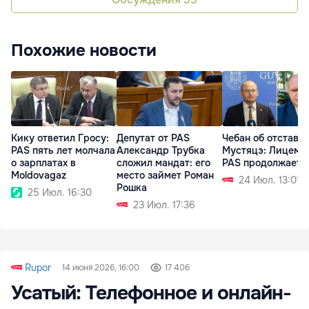
Похожие новости
Кику ответил Гросу:
Депутат от PAS
Чебан об отставк
PAS пять лет молчала
Александр Трубка
Мустяцэ: Лицеме
о зарплатах в
сложил мандат: его
PAS продолжаетс
Moldovagaz
место займет Роман
24 Июл. 13:01
Рошка
25 Июл. 16:30
23 Июл. 17:36
Rupor
14 июня 2026, 16:00
17 406
Усатый: Телефонное и онлайн-