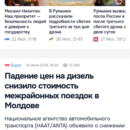
Мисаил-Никитин:
В Румынии
Румыния вызвала
Наш приоритет —
рассказали
посла России в 
безопасность людей
подробности сбития
после третьего
и доверие к
третьего за три дня
сбитого дрона за
государству
дрона
двое суток
22 Июл. 11:18
26 Июл. 21:45
27 Июл. 09:24
Rupor
14 июня 2026, 16:30
10 460
Падение цен на дизель
снизило стоимость
межрайонных поездок в
Молдове
Национальное агентство автомобильного
транспорта (НААТ/ANTA) объявило о снижении