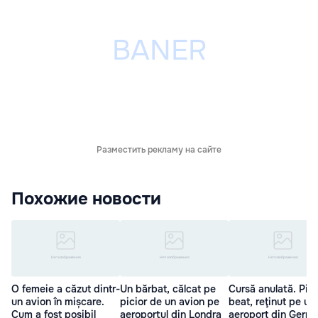
Разместить рекламу на сайте
Похожие новости
O femeie a căzut dintr-
Un bărbat, călcat pe
Cursă anulată. Pilo
un avion în mișcare.
picior de un avion pe
beat, reţinut pe un
Cum a fost posibil
aeroportul din Londra
aeroport din Germ