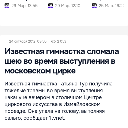
29 Мар. 13:55
29 Мар. 12:10
25 Мар. 16:20
24 октября 2012, 09:50
2 053
Известная гимнастка сломала
шею во время выступления в
московском цирке
Известная гимнастка Татьяна Тур получила
тяжелые травмы во время выступления
накануне вечером в столичном Центре
циркового искусства в Измайловском
проезде. Она упала на голову, выполняя
сальто, сообщает 1tvnet.