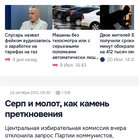
Слусарь назвал
Машины без
Двое жителей Бе
фейком аудиозапись
техосмотра или с
получили сроки: з
о заработке на
серьезными
минут обокрали 
тарифах на газ
поломками
на 412 тысяч леев
автоматически лишат
4 дня назад
20 Июл. 14:35
регистрации
9 Июл. 14:43
24 октября 2012, 09:30
1 108
Серп и молот, как камень
преткновения
Центральная избирательная комиссия вчера
отклонила запрос Партии коммунистов,