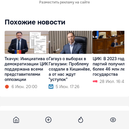
Разместить рекламу на сайте
Похожие новости
Ткачук: Инициатива о
Гагауз о выборах в
ЦИК: В 2023 году 
демократизации ЦИК
Гагаузии: Проблему
партий получили
поддержана всеми
создали в Кишинёве,
более 46 млн леев
представителями
а от нас ждут
государства
оппозиции
"уступок"
28 Июл. 16:43
6 Июн. 20:00
5 Июн. 17:26
Timpul
24 октября 2012, 09:30
2 464
Inga Olari: Mă simt foarte bine în