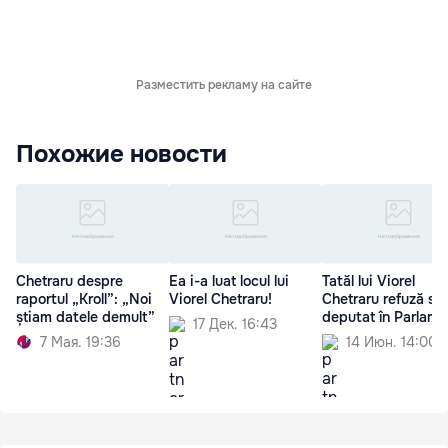
Разместить рекламу на сайте
Похожие новости
Chetraru despre
Ea i-a luat locul lui
Tatăl lui Viorel
raportul „Kroll”: „Noi
Viorel Chetraru!
Chetraru refuză să 
știam datele demult”
deputat în Parlame
17 Дек. 16:43
7 Мая. 19:36
14 Июн. 14:00