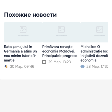
Похожие новости
Rata şomajului în
Primăvara renaște
Michalko: O
Germania a atins un
economia Moldovei.
administraţie local
nou minim istoric în
Principalele progrese
iniţiativă dezvoltă
martie
economia
29 Мар. 13:23
30 Мар. 09:46
28 Мар. 17:32