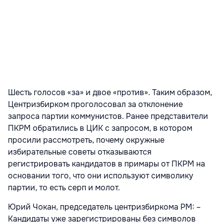
Шесть голосов «за» и двое «против». Таким образом,
Центризбирком проголосовал за отклонение
запроса партии коммунистов. Ранее представители
ПКРМ обратились в ЦИК с запросом, в котором
просили рассмотреть, почему окружные
избирательные советы отказываются
регистрировать кандидатов в примары от ПКРМ на
основании того, что они используют символику
партии, то есть серп и молот.
Юрий Чокан, председатель центризбиркома РМ: –
Кандидаты уже зарегистрированы без символов