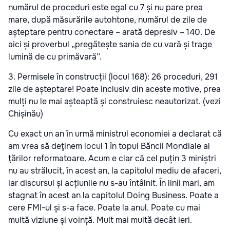
numărul de proceduri este egal cu 7 și nu pare prea
mare, după măsurările autohtone, numărul de zile de
așteptare pentru conectare – arată depresiv – 140. De
aici și proverbul „pregătește sania de cu vară și trage
lumină de cu primăvară”.
3. Permisele în construcții (locul 168): 26 proceduri, 291
zile de așteptare! Poate inclusiv din aceste motive, prea
mulți nu le mai așteaptă și construiesc neautorizat. (vezi
Chișinău)
Cu exact un an în urmă ministrul economiei a declarat că
am vrea să deţinem locul 1 în topul Băncii Mondiale al
ţărilor reformatoare. Acum e clar că cel puțin 3 miniștri
nu au strălucit, în acest an, la capitolul mediu de afaceri,
iar discursul și acțiunile nu s-au întâlnit. În linii mari, am
stagnat în acest an la capitolul Doing Business. Poate a
cere FMI-ul și s-a face. Poate la anul. Poate cu mai
multă viziune și voință. Mult mai multă decât ieri.