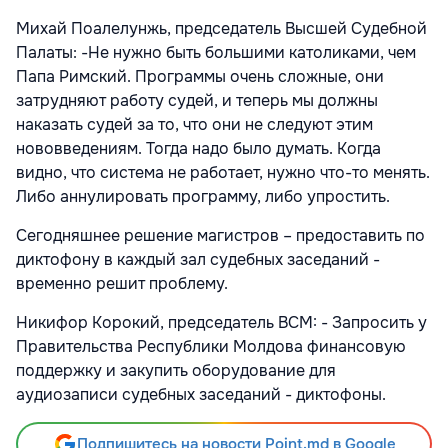
Михай Поалелунжь, председатель Высшей Судебной
Палаты: -Не нужно быть большими католиками, чем
Папа Римский. Программы очень сложные, они
затрудняют работу судей, и теперь мы должны
наказать судей за то, что они не следуют этим
нововведениям. Тогда надо было думать. Когда
видно, что система не работает, нужно что-то менять.
Либо аннулировать программу, либо упростить.
Сегодняшнее решение магистров – предоставить по
диктофону в каждый зал судебных заседаний -
временно решит проблему.
Никифор Корокий, председатель ВСМ: - Запросить у
Правительства Республики Молдова финансовую
поддержку и закупить оборудование для
аудиозаписи судебных заседаний - диктофоны.
Подпишитесь на новости Point.md в Google