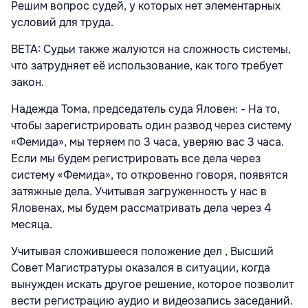
Решим вопрос судей, у которых нет элементарных
условий для труда.
BETA: Судьи также жалуются на сложность системы,
что затрудняет её использование, как того требует
закон.
Надежда Тома, председатель суда Яловен: - На то,
чтобы зарегистрировать один развод через систему
«Фемида», мы теряем по 3 часа, уверяю вас 3 часа.
Если мы будем регистрировать все дела через
систему «Фемида», то откровенно говоря, появятся
затяжные дела. Учитывая загруженность у нас в
Яловенах, мы будем рассматривать дела через 4
месяца.
Учитывая сложившееся положение дел , Высший
Совет Магистратуры оказался в ситуации, когда
вынужден искать другое решение, которое позволит
вести регистрацию аудио и видеозапись заседаний.