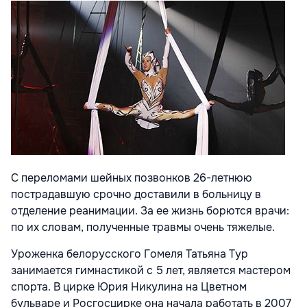
С переломами шейных позвонков 26-летнюю
пострадавшую срочно доставили в больницу в
отделение реанимации. За ее жизнь борются врачи:
по их словам, полученные травмы очень тяжелые.
Уроженка белорусского Гомеля Татьяна Тур
занимается гимнастикой с 5 лет, является мастером
спорта. В цирке Юрия Никулина на Цветном
бульваре и Росгосцирке она начала работать в 2007