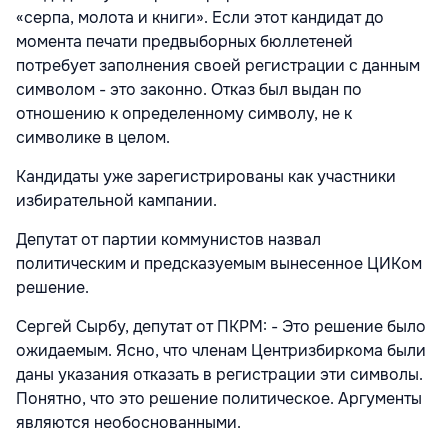
«серпа, молота и книги». Если этот кандидат до
момента печати предвыборных бюллетеней
потребует заполнения своей регистрации с данным
символом - это законно. Отказ был выдан по
отношению к определенному символу, не к
символике в целом.
Кандидаты уже зарегистрированы как участники
избирательной кампании.
Депутат от партии коммунистов назвал
политическим и предсказуемым вынесенное ЦИКом
решение.
Сергей Сырбу, депутат от ПКРМ: - Это решение было
ожидаемым. Ясно, что членам Центризбиркома были
даны указания отказать в регистрации эти символы.
Понятно, что это решение политическое. Аргументы
являются необоснованными.