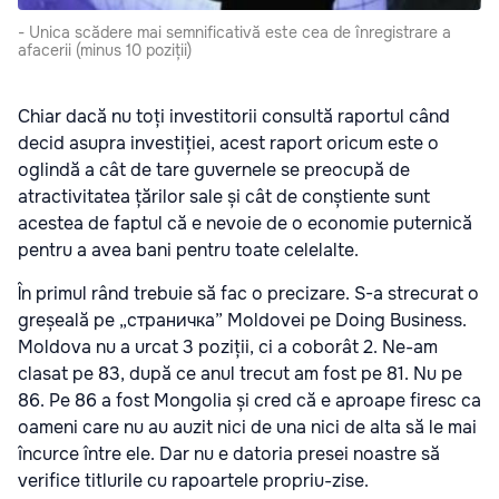
- Unica scădere mai semnificativă este cea de înregistrare a
afacerii (minus 10 poziții)
Chiar dacă nu toți investitorii consultă raportul când
decid asupra investiției, acest raport oricum este o
oglindă a cât de tare guvernele se preocupă de
atractivitatea țărilor sale și cât de conștiente sunt
acestea de faptul că e nevoie de o economie puternică
pentru a avea bani pentru toate celelalte.
În primul rând trebuie să fac o precizare. S-a strecurat o
greșeală pe „страничка” Moldovei pe Doing Business.
Moldova nu a urcat 3 poziții, ci a coborât 2. Ne-am
clasat pe 83, după ce anul trecut am fost pe 81. Nu pe
86. Pe 86 a fost Mongolia și cred că e aproape firesc ca
oameni care nu au auzit nici de una nici de alta să le mai
încurce între ele. Dar nu e datoria presei noastre să
verifice titlurile cu rapoartele propriu-zise.