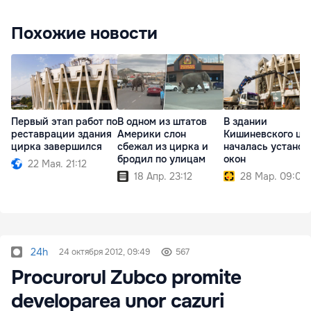
Похожие новости
Первый этап работ по
В одном из штатов
В здании
реставрации здания
Америки слон
Кишиневского ци
цирка завершился
сбежал из цирка и
началась установ
бродил по улицам
окон
22 Мая. 21:12
18 Апр. 23:12
28 Мар. 09:00
24h
24 октября 2012, 09:49
567
Procurorul Zubco promite
developarea unor cazuri