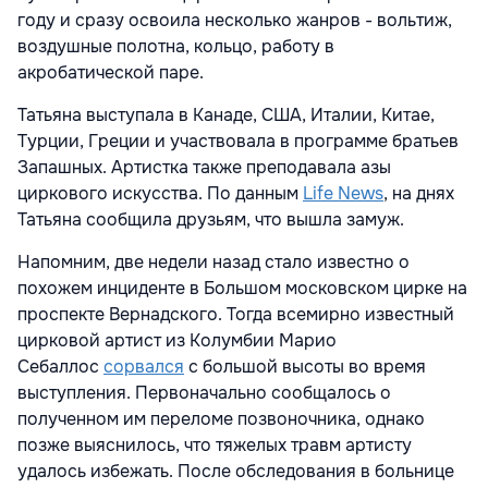
году и сразу освоила несколько жанров - вольтиж,
воздушные полотна, кольцо, работу в
акробатической паре.
Татьяна выступала в Канаде, США, Италии, Китае,
Турции, Греции и участвовала в программе братьев
Запашных. Артистка также преподавала азы
циркового искусства. По данным
Life News
, на днях
Татьяна сообщила друзьям, что вышла замуж.
Напомним, две недели назад стало известно о
похожем инциденте в Большом московском цирке на
проспекте Вернадского. Тогда всемирно известный
цирковой артист из Колумбии Марио
Себаллос
сорвался
с большой высоты во время
выступления. Первоначально сообщалось о
полученном им переломе позвоночника, однако
позже выяснилось, что тяжелых травм артисту
удалось избежать. После обследования в больнице