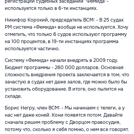
регистрации судебных заседаний "Фемида"-
используется только в 6-ти инстанциях.
Никифор Корокий, председатель ВСМ: - В 25 судах
РМ система «Фемида» вообще не используется. Хочу
отметить, что только 6 судов используют программу
на 100 процентов, в 19-ти инстанциях программа
используется частично.
Систему «Фемида» начали внедрять в 2009 году.
Бюджет программы - 260 000 долларов. Основная
сложность внедрения проекта заключается в том, что
зачастую в судах нет даже залов, где можно было бы
установить оборудование. В итоге, оно пылится на
складе.
Борис Негру, член ВСМ: - Мы начинаем с телеги, а у
нас нет даже коней. Кони появятся потом. Давайте
сначала решим проблему с Дворцом правосудия,
потому что, сколько я себя помню, о нем все говорят.