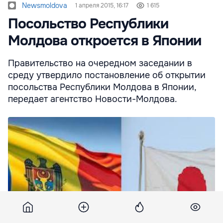
Newsmoldova
1 апреля 2015, 16:17
1 615
Посольство Республики
Молдова откроется в Японии
Правительство на очередном заседании в
среду утвердило постановление об открытии
посольства Республики Молдова в Японии,
передает агентство Новости-Молдова.