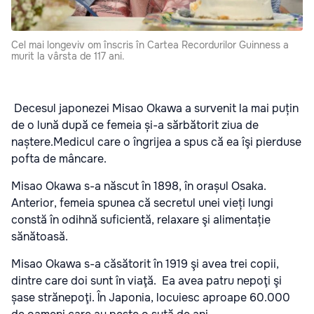
Cel mai longeviv om înscris în Cartea Recordurilor Guinness a
murit la vârsta de 117 ani.
Decesul japonezei Misao Okawa a survenit la mai puțin
de o lună după ce femeia și-a sărbătorit ziua de
naștere.
Medicul care o îngrijea a spus că ea îşi pierduse
pofta de mâncare.
Misao Okawa s-a născut în 1898, în orașul Osaka.
Anterior, femeia spunea că secretul unei vieți lungi
constă în odihnă suficientă, relaxare şi alimentație
sănătoasă.
Misao Okawa s-a căsătorit în 1919 şi avea trei copii,
dintre care doi sunt în viaţă. Ea avea patru nepoţi şi
șase strănepoţi. În Japonia, locuiesc aproape 60.000