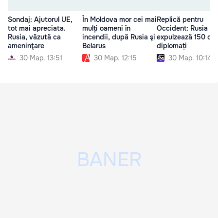
Sondaj: Ajutorul UE,
În Moldova mor cei mai
Replică pentru
tot mai apreciata.
mulți oameni în
Occident: Rusia
Rusia, văzută ca
incendii, după Rusia şi
expulzează 150 de
ameninţare
Belarus
diplomați
30 Мар. 13:51
30 Мар. 12:15
30 Мар. 10:14