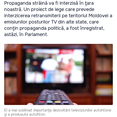
Propaganda străină va fi interzisă în ţara
noastră. Un proiect de lege care prevede
interzicerea retransmiterii pe teritoriul Moldovei a
emisiunilor posturilor TV din alte state, care
conţin propaganda politică, a fost înregistrat,
astăzi, în Parlament.
El a mai subliniat importanţa dezvoltării televiziunilor autohtone
şi a produsului autohton.