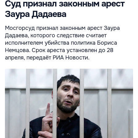
Суд признал законным арест
Заура Дадаева
Мосгорсуд признал законным арест Заура
Дадаева, которого следствие считает
исполнителем убийства политика Бориса
Немцова. Срок ареста установлен до 28
апреля, передаёт РИА Новости.