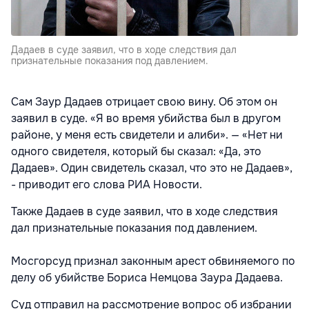
Дадаев в суде заявил, что в ходе следствия дал
признательные показания под давлением.
Сам Заур Дадаев отрицает свою вину. Об этом он
заявил в суде. «Я во время убийства был в другом
районе, у меня есть свидетели и алиби». — «Нет ни
одного свидетеля, который бы сказал: «Да, это
Дадаев». Один свидетель сказал, что это не Дадаев»,
- приводит его слова РИА Новости.
Также Дадаев в суде заявил, что в ходе следствия
дал признательные показания под давлением.
Мосгорсуд признал законным арест обвиняемого по
делу об убийстве Бориса Немцова Заура Дадаева.
Суд отправил на рассмотрение вопрос об избрании