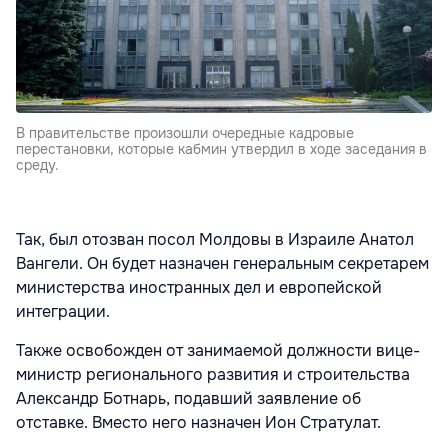
В правительстве произошли очередные кадровые
перестановки, которые кабмин утвердил в ходе заседания в
среду.
Так, был отозван посол Молдовы в Израиле Анатол
Вангели. Он будет назначен генеральным секретарем
министерства иностранных дел и европейской
интеграции.
Также освобожден от занимаемой должности вице-
министр регионального развития и строительства
Александр Ботнарь, подавший заявление об
отставке. Вместо него назначен Ион Стратулат.