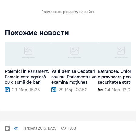
Разместить рекламу на сайте
Похожие новости
Polemici în Parlament:
Va fi demisă Cebotari
Bătrâncea: Unionis
Femeia este egalată
sau nu: Parlamentul va
o provocare pentru
cu o sumă de bani
examina moţiunea
securitatea statulu
29 Мар. 15:35
29 Мар. 07:50
24 Мар. 13:00
Rt
1 апреля 2015, 16:25
1 833