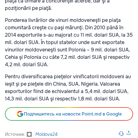
piaţă ca urmare a concurenţei acerbe, dar şi a
poziţionării pe piaţă.
Ponderea livrărilor de vinuri moldoveneşti pe piaţa
comunitară creşte cu paşi mărunţi. Din 2010 până în
2014 exporturile s-au majorat cu 11 mil. dolari SUA, la 35
mil. dolari SUA. În topul statelor unde sunt exportate
vinurilor moldoveneşti sunt Polonia – 9 mil. dolari SUA,
Cehia şi Polonia cu câte 7,2 mil. dolari SUA şi respectiv
4,2 mil. dolari SUA.
Pentru diversificarea pieţelor vinificatorii moldoveni au
ieşit şi pe pieţele din China, SUA, Nigeria. Valoarea
exporturilor fiind de echivalentul a 5,4 mil. dolari SUA,
14,3 mil. dolari SUA şi respectiv 1,8 mil. dolari SUA.
Подпишитесь на новости Point.md в Google
Источник
Moldova24