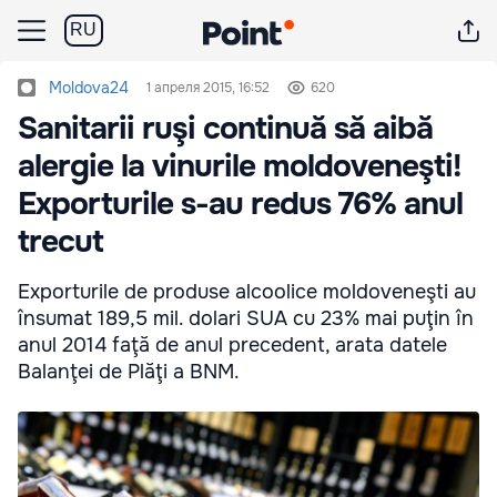
RU
Moldova24
1 апреля 2015, 16:52
620
Sanitarii ruşi continuă să aibă
alergie la vinurile moldoveneşti!
Exporturile s-au redus 76% anul
trecut
Exporturile de produse alcoolice moldoveneşti au
însumat 189,5 mil. dolari SUA cu 23% mai puţin în
anul 2014 faţă de anul precedent, arata datele
Balanţei de Plăţi a BNM.