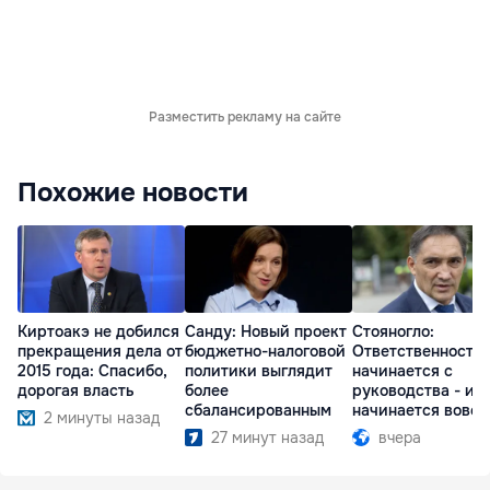
Разместить рекламу на сайте
Похожие новости
Киртоакэ не добился
Санду: Новый проект
Стояногло:
прекращения дела от
бюджетно-налоговой
Ответственность
2015 года: Спасибо,
политики выглядит
начинается с
дорогая власть
более
руководства - ил
сбалансированным
начинается вовсе
2 минуты назад
27 минут назад
вчера