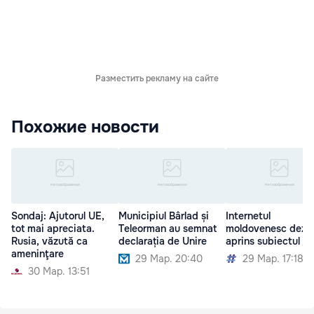
Разместить рекламу на сайте
Похожие новости
Sondaj: Ajutorul UE,
Municipiul Bârlad și
Internetul
tot mai apreciata.
Teleorman au semnat
moldovenesc dezb
Rusia, văzută ca
declarația de Unire
aprins subiectul Un
ameninţare
29 Мар. 20:40
29 Мар. 17:18
30 Мар. 13:51