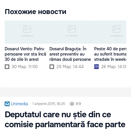
Похожие новости
Dosarul Vento: Patru
Dosarul Braguța: În
Peste 40 de perso
persoane vor sta încă
arest preventiv au
au suferit traumat
30 de zile în arest
rămas două persoane
stradale în weeken
30 Мар. 11:00
29 Мар. 14:44
26 Мар. 14:05
Unimedia
1 апреля 2015, 16:25
819
Deputatul care nu știe din ce
comisie parlamentară face parte