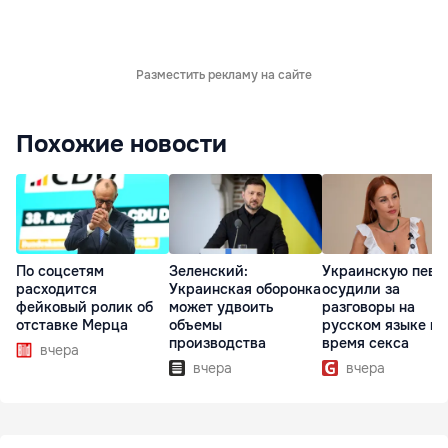
Разместить рекламу на сайте
Похожие новости
По соцсетям
Зеленский:
Украинскую певи
расходится
Украинская оборонка
осудили за
фейковый ролик об
может удвоить
разговоры на
отставке Мерца
объемы
русском языке во
производства
время секса
вчера
вчера
вчера