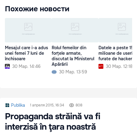
Похожие новости
Mesajul care i-a adus
Rolul femeilor din
Datele a peste 150
unei femei 7 luni de
forțele armate,
milioane de useri,
închisoare
discutat la Ministerul
furate de hackeri
Apărării
30 Мар. 14:46
30 Мар. 12:18
30 Мар. 13:59
Publika
1 апреля 2015, 16:34
808
Propaganda străină va fi
interzisă în ţara noastră