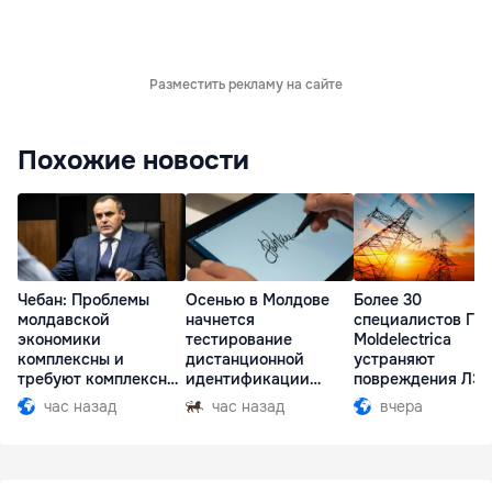
Разместить рекламу на сайте
Похожие новости
Чебан: Проблемы
Осенью в Молдове
Более 30
молдавской
начнется
специалистов ГП
экономики
тестирование
Moldelectrica
комплексны и
дистанционной
устраняют
требуют комплексных
идентификации
повреждения ЛЭ
решений
граждан
Бельцы-Днестров
час назад
час назад
вчера