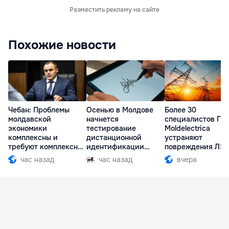
Разместить рекламу на сайте
Похожие новости
Чебан: Проблемы
Осенью в Молдове
Более 30
молдавской
начнется
специалистов ГП
экономики
тестирование
Moldelectrica
комплексны и
дистанционной
устраняют
требуют комплексных
идентификации
повреждения ЛЭ
решений
граждан
Бельцы-Днестров
час назад
час назад
вчера