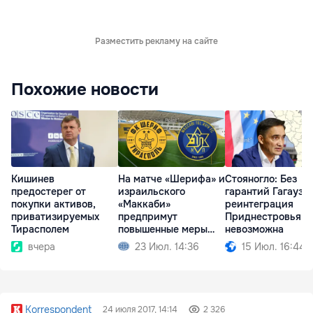
Разместить рекламу на сайте
Похожие новости
Кишинев
На матче «Шерифа» и
Стояногло: Без
предостерег от
израильского
гарантий Гагаузи
покупки активов,
«Маккаби»
реинтеграция
приватизируемых
предпримут
Приднестровья
Тирасполем
повышенные меры
невозможна
безопасности
вчера
23 Июл. 14:36
15 Июл. 16:44
Korrespondent
24 июля 2017, 14:14
2 326