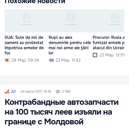
Похожие новости
SUA: Sute de mii de
Rușii au ales
Procuror: Rusia a
oameni au protestat
denumirile pentru cele
furnizat armele pen
împotriva armelor de
mai noi arme ale ţării
atacul din Ucraina
foc
lor
22 Мар. 12:55
26 Мар. 09:34
23 Мар. 11:42
Aif
24 июля 2017, 14:18
3 789
Контрабандные автозапчасти
на 100 тысяч леев изъяли на
границе с Молдовой