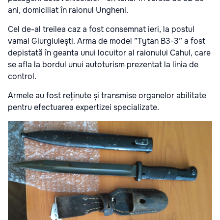
ani, domiciliat în raionul Ungheni.
Cel de-al treilea caz a fost consemnat ieri, la postul
vamal
Giurgiulești. Arma de model ”Tytan B3-3” a fost
depistată în geanta unui
locuitor al raionului Cahul, care
se afla la bordul unui autoturism
prezentat la linia de
control.
Armele au fost reținute și transmise organelor
abilitate
pentru efectuarea expertizei specializate.