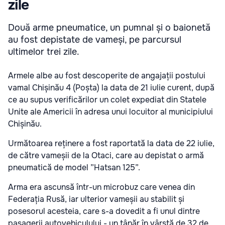
zile
Două arme pneumatice, un pumnal și o baionetă
au fost depistate de vameși, pe parcursul
ultimelor trei zile.
Armele albe au fost descoperite de angajații postului
vamal Chișinău 4
(Poșta) la data de 21 iulie curent, după
ce au supus verificărilor un
colet expediat din Statele
Unite ale Americii în adresa unui locuitor al
municipiului
Chișinău.
Următoarea reținere a fost raportată la data de 22 iulie,
de către
vameșii de la Otaci, care au depistat o armă
pneumatică de model ”Hatsan
125”.
Arma era ascunsă într-un microbuz care venea din
Federația
Rusă, iar ulterior vameșii au stabilit și
posesorul acesteia, care s-a
dovedit a fi unul dintre
pasagerii autovehiculului - un tânăr în vârstă
de 32 de