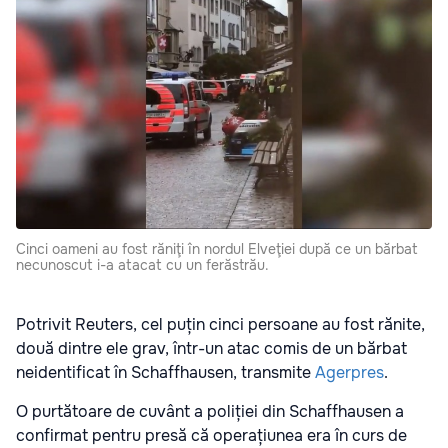
Cinci oameni au fost răniţi în nordul Elveţiei după ce un bărbat
necunoscut i-a atacat cu un ferăstrău.
Potrivit Reuters, cel puțin cinci persoane au fost rănite,
două dintre ele grav, într-un atac comis de un bărbat
neidentificat în Schaffhausen, transmite
Agerpres
.
O purtătoare de cuvânt a poliției din Schaffhausen a
confirmat pentru presă că operațiunea era în curs de