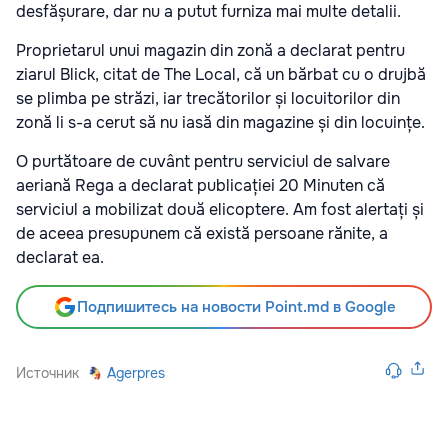
desfășurare, dar nu a putut furniza mai multe detalii.
Proprietarul unui magazin din zonă a declarat pentru
ziarul Blick, citat de The Local, că un bărbat cu o drujbă
se plimba pe străzi, iar trecătorilor și locuitorilor din
zonă li s-a cerut să nu iasă din magazine și din locuințe.
O purtătoare de cuvânt pentru serviciul de salvare
aeriană Rega a declarat publicației 20 Minuten că
serviciul a mobilizat două elicoptere. Am fost alertați și
de aceea presupunem că există persoane rănite, a
declarat ea.
Подпишитесь на новости Point.md в Google
Источник
Agerpres