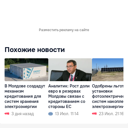
Разместить рекламу на сайте
Похожие новости
В Молдове создадут
Аналитик: Рост доли
Одобрены льготы
механизм
евро в резервах
установки
кредитования для
Молдовы связан с
фотоэлектрическ
систем хранения
кредитованием со
систем накоплен
электроэнергии
стороны ЕС
электроэнергии
3 дня назад
13 Июл. 11:14
23 Июл. 21:16