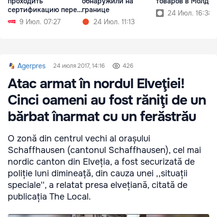
проходить
обнаружили на
товаров в Молдов
сертификацию перед
границе
24 Июл. 16:38
продажей
9 Июл. 07:27
24 Июл. 11:13
Agerpres
24 июля 2017, 14:16
426
Atac armat în nordul Elveţiei!
Cinci oameni au fost răniţi de un
bărbat înarmat cu un ferăstrău
O zonă din centrul vechi al orașului
Schaffhausen (cantonul Schaffhausen), cel mai
nordic canton din Elveția, a fost securizată de
poliție luni dimineață, din cauza unei ,,situații
speciale'', a relatat presa elvețiană, citată de
publicația The Local.