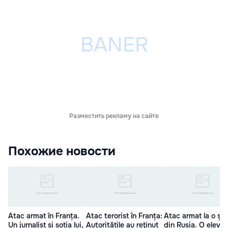
Разместить рекламу на сайте
Похожие новости
Atac armat în Franța.
Atac terorist în Franța:
Atac armat la o șc
Un jurnalist și soția lui,
Autoritățile au reţinut
din Rusia. O eleva 