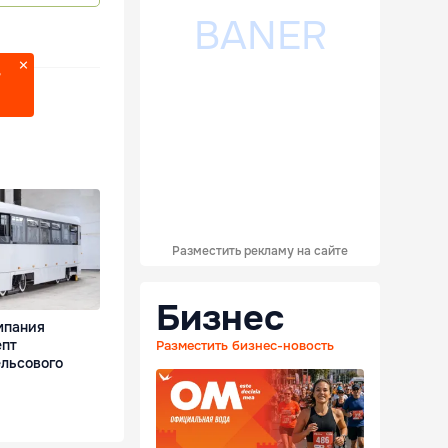
?
Разместить рекламу на сайте
Бизнес
мпания
епт
Разместить бизнес-новость
ельсового