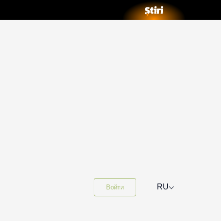
⌵
RU
Войти