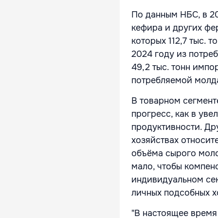
По данным НБС, в 2
кефира и других фер
которых 112,7 тыс. т
2024 году из потребл
49,2 тыс. тонн импо
потребляемой молда
В товарном сегмент
прогресс, как в уве
продуктивности. Др
хозяйствах относит
объёма сырого моло
мало, чтобы компен
индивидуальном сек
личных подсобных х
"В настоящее врем