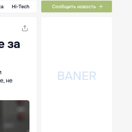
ка
Hi-Tech
Сообщить новость
е за
м
е, не