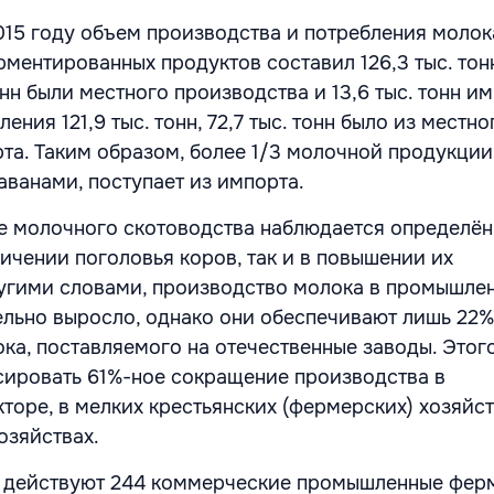
015 году объем производства и потребления молока
ментированных продуктов составил 126,3 тыс. тонн
онн были местного производства и 13,6 тыс. тонн им
ения 121,9 тыс. тонн, 72,7 тыс. тонн было из местн
рта. Таким образом, более 1/3 молочной продукции
ванами, поступает из импорта.
е молочного скотоводства наблюдается определё
личении поголовья коров, так и в повышении их
угими словами, производство молока в промышле
ельно выросло, однако они обеспечивают лишь 22%
ка, поставляемого на отечественные заводы. Это
сировать 61%-ное сокращение производства в
торе, в мелких крестьянских (фермерских) хозяйст
озяйствах.
я действуют 244 коммерческие промышленные фер