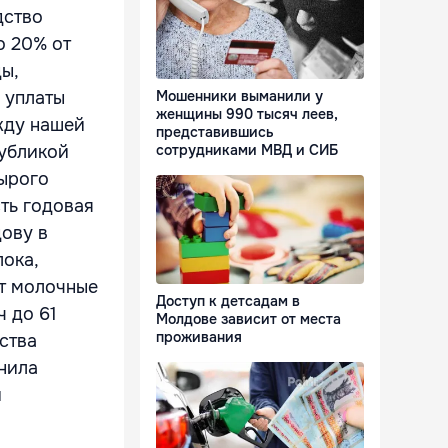
дство
о 20% от
ы,
 уплаты
Мошенники выманили у
женщины 990 тысяч леев,
жду нашей
представившись
публикой
сотрудниками МВД и СИБ
сырого
сть годовая
дову в
лока,
ет молочные
Доступ к детсадам в
ч до 61
Молдове зависит от места
проживания
ства
снила
й