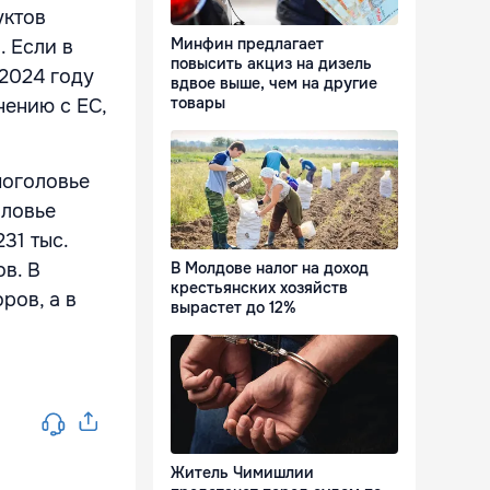
уктов
Минфин предлагает
. Если в
повысить акциз на дизель
 2024 году
вдвое выше, чем на другие
товары
нению с ЕС,
поголовье
оловье
231 тыс.
ов. В
В Молдове налог на доход
крестьянских хозяйств
ров, а в
вырастет до 12%
Житель Чимишлии