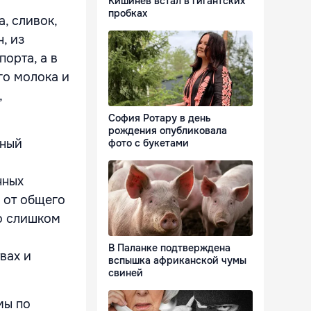
Кишинёв встал в гигантских
пробках
, сливок,
, из
порта, а в
ого молока и
,
София Ротару в день
рождения опубликовала
нный
фото с букетами
нных
 от общего
го слишком
В Паланке подтверждена
вах и
вспышка африканской чумы
свиней
мы по