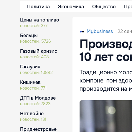
Политика
Экономика
Общество
Пр
Цены на топливо
новостей:
377
22 сен
Mybusiness
Бельцы
Производ
новостей:
5726
Газовый кризис
10 лет с
новостей:
408
Гагаузия
Традиционно моло
новостей:
10842
компонентом здоро
Кишинев
производится на м
новостей:
771
ДТП в Молдове
новостей:
7823
Нет войне
новостей:
131
Приднестровье