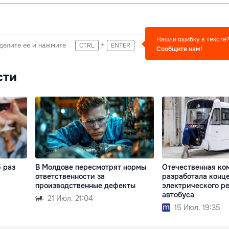
Нашли ошибку в тексте
+
делите ее и нажмите
CTRL
ENTER
Сообщите нам!
сти
 раз
В Молдове пересмотрят нормы
Отечественная ко
ответственности за
разработала конц
производственные дефекты
электрического р
автобуса
21 Июл. 21:04
15 Июл. 19:35