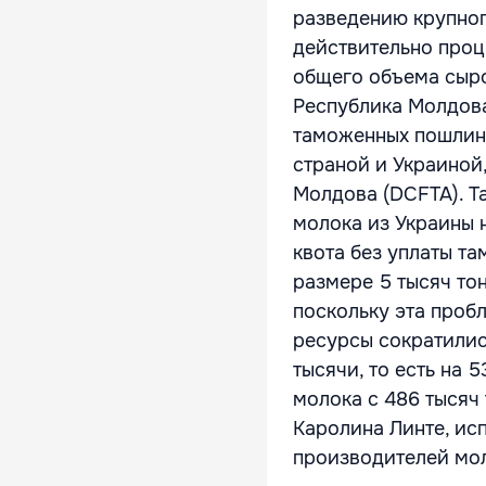
разведению крупног
действительно проц
общего объема сыро
Республика Молдова
таможенных пошлин,
страной и Украиной
Молдова (DCFTA). Т
молока из Украины н
квота без уплаты т
размере 5 тысяч то
поскольку эта проб
ресурсы сократились
тысячи, то есть на 
молока с 486 тысяч 
Каролина Линте, ис
производителей мол