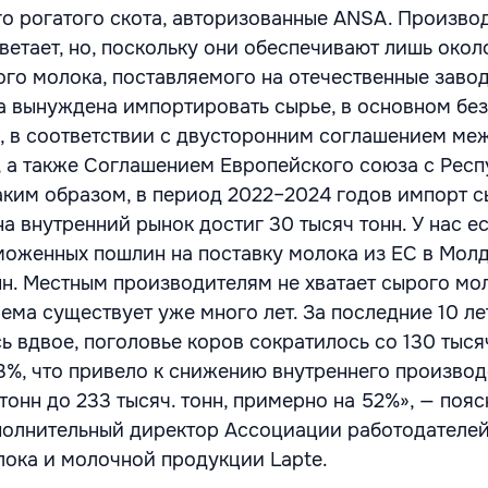
о рогатого скота, авторизованные ANSA. Произво
ветает, но, поскольку они обеспечивают лишь окол
го молока, поставляемого на отечественные завод
 вынуждена импортировать сырье, в основном без
 в соответствии с двусторонним соглашением ме
, а также Соглашением Европейского союза с Рес
аким образом, в период 2022–2024 годов импорт 
а внутренний рынок достиг 30 тысяч тонн. У нас е
аможенных пошлин на поставку молока из ЕС в Мол
нн. Местным производителям не хватает сырого мо
лема существует уже много лет. За последние 10 л
 вдвое, поголовье коров сократилось со 130 тыся
53%, что привело к снижению внутреннего производ
тонн до 233 тысяч. тонн, примерно на 52%», — поя
полнительный директор Ассоциации работодателе
ока и молочной продукции Lapte.