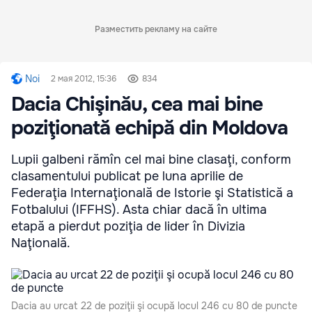
Разместить рекламу на сайте
Noi
2 мая 2012, 15:36
834
Dacia Chişinău, cea mai bine
poziţionată echipă din Moldova
Lupii galbeni rămîn cel mai bine clasaţi, conform
clasamentului publicat pe luna aprilie de
Federaţia Internaţională de Istorie şi Statistică a
Fotbalului (IFFHS). Asta chiar dacă în ultima
etapă a pierdut poziţia de lider în Divizia
Naţională.
Dacia au urcat 22 de poziţii şi ocupă locul 246 cu 80 de puncte