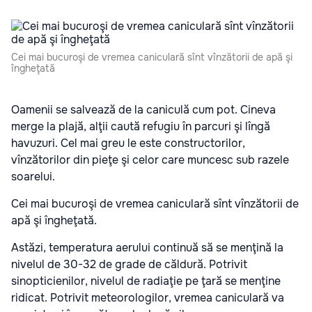
Cei mai bucuroşi de vremea caniculară sînt vînzătorii de apă şi
îngheţată
Oamenii se salvează de la caniculă cum pot. Cineva
merge la plajă, alţii caută refugiu în parcuri şi lîngă
havuzuri. Cel mai greu le este constructorilor,
vînzătorilor din pieţe şi celor care muncesc sub razele
soarelui.
Cei mai bucuroşi de vremea caniculară sînt vînzătorii de
apă şi îngheţată.
Astăzi, temperatura aerului continuă să se menţină la
nivelul de 30-32 de grade de căldură. Potrivit
sinopticienilor, nivelul de radiaţie pe ţară se menţine
ridicat. Potrivit meteorologilor, vremea caniculară va