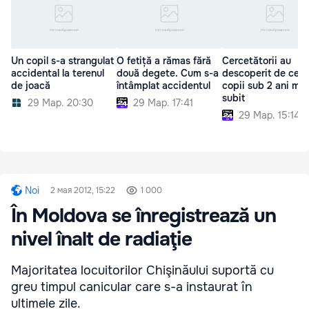
Un copil s-a strangulat
O fetiță a rămas fără
Cercetătorii au
accidental la terenul
două degete. Cum s-a
descoperit de ce u
de joacă
întâmplat accidentul
copii sub 2 ani mor
subit
29 Мар. 20:30
29 Мар. 17:41
29 Мар. 15:14
Noi
2 мая 2012, 15:22
1 000
În Moldova se înregistrează un
nivel înalt de radiaţie
Majoritatea locuitorilor Chişinăului suportă cu
greu timpul canicular care s-a instaurat în
ultimele zile.