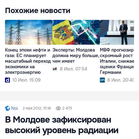
Похожие новости
Конец эпохи нефти и
Эксперты: Молдова
МВФ прогнозируе
газа: ЕС планирует
должна миру больше,
скромный рост
масштабный переход
чем имеет
Италии, снижает
экономики на
оценки Франции 
8 Июл. 07:54
электроэнергию
Германии
10 Июл. 15:09
8 Июл. 20:40
Noi
2 мая 2012, 15:16
2 475
В Молдове зафиксирован
высокий уровень радиации