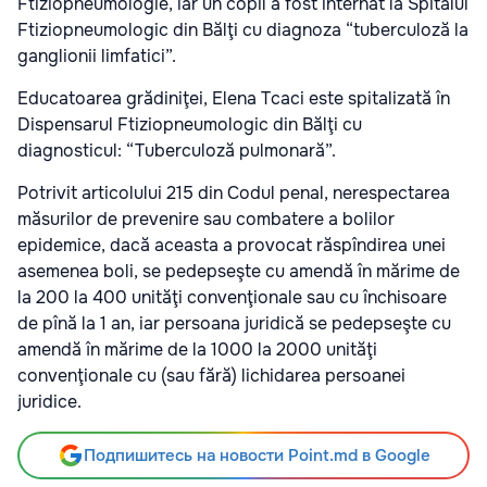
Ftiziopneumologie, iar un copil a fost internat la Spitalul
Ftiziopneumologic din Bălţi cu diagnoza “tuberculoză la
ganglionii limfatici”.
Educatoarea grădiniţei, Elena Tcaci este spitalizată în
Dispensarul Ftiziopneumologic din Bălţi cu
diagnosticul: “Tuberculoză pulmonară”.
Potrivit articolului 215 din Codul penal, nerespectarea
măsurilor de prevenire sau combatere a bolilor
epidemice, dacă aceasta a provocat răspîndirea unei
asemenea boli, se pedepseşte cu amendă în mărime de
la 200 la 400 unităţi convenţionale sau cu închisoare
de pînă la 1 an, iar persoana juridică se pedepseşte cu
amendă în mărime de la 1000 la 2000 unităţi
convenţionale cu (sau fără) lichidarea persoanei
juridice.
Подпишитесь на новости Point.md в Google