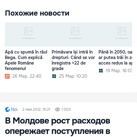
Похожие новости
Apă cu spumă în râul
Primăvara își intră în
Până în 2050, oame
Bega. Cum explică
drepturi: Când se vor
ar putea trăi în zo
Apele Române
înregistra +22 de
acces redus la apă
fenomenul
grade
19 Мар. 16:03
26 Мар. 22:40
25 Мар. 10:20
Noi
2 мая 2012, 15:21
1 003
В Молдове рост расходов
опережает поступления в