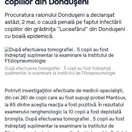
copiilor din Donduşeni
Procuratura raionului Donduşeni a declanşat
astăzi, 2 mai, o cauză penală pe faptul infectării
copiilor din grădiniţa “Luceafărul” din Donduşeni
cu boală epidemică.
După efectuarea tomografiei , 5 copii au fost îndreptaţi
suplimentar la examinare la Institutul de Ftiziopneumologie
Potrivit investigaţiilor efectuate de medicii-specialişti,
din cei 261 de copii care au fost supuşi probei Mantoux,
la 65 dintre aceştia reacţia a fost pozitivă. În rezultatul
examenului renghenologic la 10 copii a fost depistată
bronşita. După efectuarea tomografiei , 5 copii au fost
îndreptaţi suplimentar la examinare la Institutul de