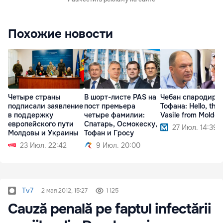
Похожие новости
Четыре страны
В шорт-листе PAS на
Чебан спародиро
подписали заявление
пост премьера
Тофана: Hello, this 
в поддержку
четыре фамилии:
Vasile from Moldov
европейского пути
Спатарь, Осмокеску,
27 Июл. 14:39
Молдовы и Украины
Тофан и Гросу
23 Июл. 22:42
9 Июл. 20:00
Tv7
2 мая 2012, 15:27
1 125
Cauză penală pe faptul infectării