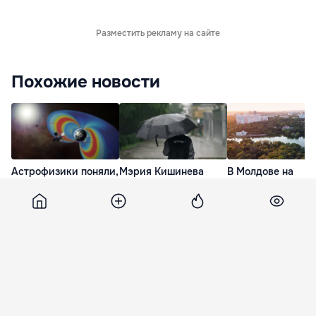
Разместить рекламу на сайте
Похожие новости
Астрофизики поняли,
Мэрия Кишинева
В Молдове на
почему прогнозы
призвала жителей
следующей недел
космической погоды
быть осторожными
температура возд
так часто ошибаются
из-за возможного
станет комфортне
ухудшения погоды
пойдут дожди
15 Июл. 22:56
10 Июл. 21:14
19 Июл. 20:30
Jurnal
2 мая 2012, 15:10
3 235