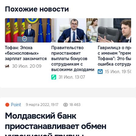
Похожие новости
Тофан: Эпоха
Правительство
Гаврилицэ о прое
«баснословных»
приостановит
с именем "премь
зарплат закончится
выплаты бонусов
Тофана": Это была
сотрудникам с
ошибка сотрудни
30 Июл. 20:09
высокими доходами
15 Июл. 19:50
31 Июл. 13:07
Point
9 марта 2022, 19:17
18 463
Молдавский банк
приостанавливает обмен