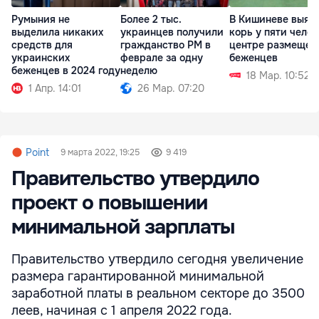
Румыния не
Более 2 тыс.
В Кишиневе выяв
выделила никаких
украинцев получили
корь у пяти челов
средств для
гражданство РМ в
центре размещен
украинских
феврале за одну
беженцев
беженцев в 2024 году
неделю
18 Мар. 10:52
1 Апр. 14:01
26 Мар. 07:20
Point
9 марта 2022, 19:25
9 419
Правительство утвердило
проект о повышении
минимальной зарплаты
Правительство утвердило сегодня увеличение
размера гарантированной минимальной
заработной платы в реальном секторе до 3500
леев, начиная с 1 апреля 2022 года.