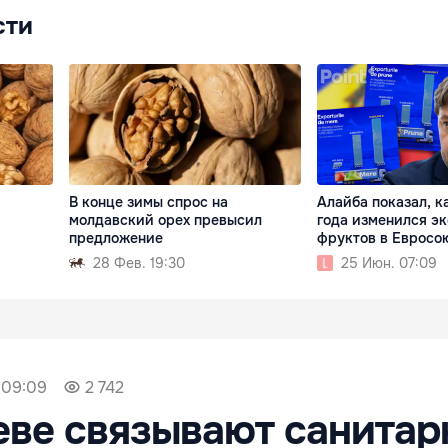
сти
В конце зимы спрос на
Алайба показал, к
молдавский орех превысил
года изменился э
предложение
фруктов в Евросо
28 Фев. 19:30
25 Июн. 07:09
 09:09
2 742
еве связывают санитар