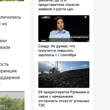
увеличат до 12%:
представители отрасли
заявили о росте цен
величились
с их
али
Санду: Не думаю, что
овали
получится повысить
зарплаты с 1 сентября
ость
ференция
поддержке
.
ЕК предостерегла Румынию в
связи с намерением
отстрочить отказ от угольных
ТЭС