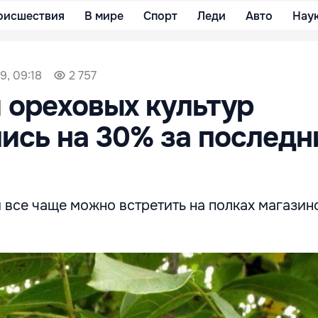
оисшествия
В мире
Спорт
Леди
Авто
Нау
9, 09:18
2 757
 ореховых культур
ись на 30% за последн
все чаще можно встретить на полках магазин