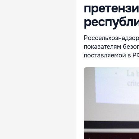
претензи
республ
Россельхознадзор
показателям безо
поставляемой в Р