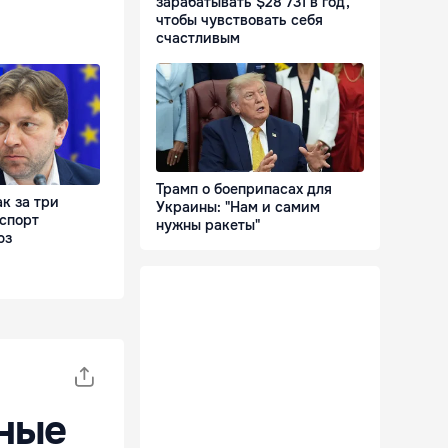
зарабатывать $28 731 в год,
чтобы чувствовать себя
счастливым
Трамп о боеприпасах для
ак за три
Украины: "Нам и самим
кспорт
нужны ракеты"
юз
ные