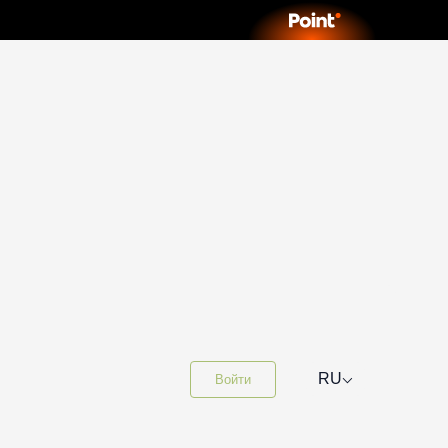
⌵
RU
Войти