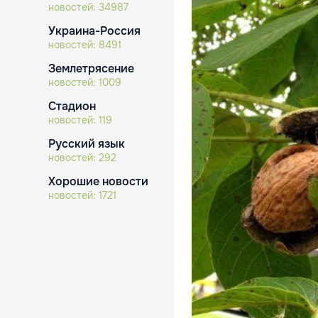
новостей:
34987
Украина-Россия
новостей:
8491
Землетрясение
новостей:
1009
Стадион
новостей:
119
Русский язык
новостей:
292
Хорошие новости
новостей:
1721