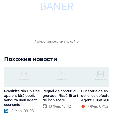
Разместить рекламу на сайте
Похожие новости
Grădiniță din Chișinău,
Reglări de conturi cu
Bucătărie de 45.0
aparent fără copii,
grenade: Riscă 15 ani
de lei cu defecte.
vândută unui agent
de închisoare
Agentul, luat la ros
economic
13 Фев. 16:42
7 Фев. 07:52
18 Мар. 09:08