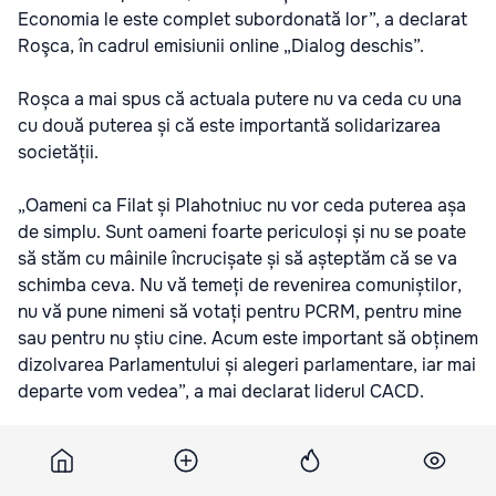
Economia le este complet subordonată lor”, a declarat
Roşca, în cadrul emisiunii online „Dialog deschis”.
Roșca a mai spus că actuala putere nu va ceda cu una
cu două puterea și că este importantă solidarizarea
societății.
„Oameni ca Filat și Plahotniuc nu vor ceda puterea așa
de simplu. Sunt oameni foarte periculoși și nu se poate
să stăm cu mâinile încrucișate și să așteptăm că se va
schimba ceva. Nu vă temeți de revenirea comuniștilor,
nu vă pune nimeni să votați pentru PCRM, pentru mine
sau pentru nu știu cine. Acum este important să obținem
dizolvarea Parlamentului și alegeri parlamentare, iar mai
departe vom vedea”, a mai declarat liderul CACD.
În cadrul emisiunii, Roșca i-a criticat acid pe liderii AIE.
El l-a calificat pe Mihai Ghimpu drept „dezaxat” și