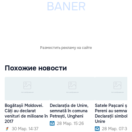
Разместить рекламу на сайте
Похожие новости
Bogătașii Moldovei.
Declarația de Unire,
Satele Pașcani și
Câți au declarat
semnată în comuna
Pereni au semnat
venituri de milioane în
Petrești, Ungheni
Declarații simbolic
2017
Unire
28 Мар. 15:26
30 Мар. 14:37
28 Мар. 07:30