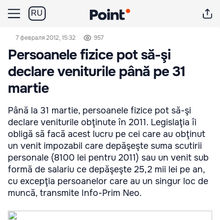
RU
7 февраля 2012, 15:32
957
Persoanele fizice pot să-şi
declare veniturile până pe 31
martie
Până la 31 martie, persoanele fizice pot să-şi
declare veniturile obţinute în 2011. Legislaţia îi
obligă să facă acest lucru pe cei care au obţinut
un venit impozabil care depăşeşte suma scutirii
personale (8100 lei pentru 2011) sau un venit sub
formă de salariu ce depăşeşte 25,2 mii lei pe an,
cu excepţia persoanelor care au un singur loc de
muncă, transmite Info-Prim Neo.