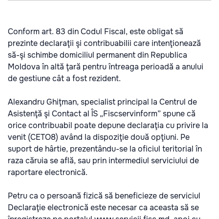
Conform art. 83 din Codul Fiscal, este obligat să
prezinte declaraţii şi contribuabilii care intenţionează
să-şi schimbe domiciliul permanent din Republica
Moldova în altă ţară pentru întreaga perioadă a anului
de gestiune cât a fost rezident.
Alexandru Ghiţman, specialist principal la Centrul de
Asistenţă şi Contact al ÎS „Fiscservinform” spune că
orice contribuabil poate depune declaraţia cu privire la
venit (CETO8) având la dispoziţie două opţiuni. Pe
suport de hârtie, prezentându-se la oficiul teritorial în
raza căruia se află, sau prin intermediul serviciului de
raportare electronică.
Petru ca o persoană fizică să beneficieze de serviciul
Declaraţie electronică este necesar ca aceasta să se