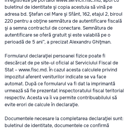
înregistreze pe portalul www.servicii.fisc.md, apoi cu
buletinul de identitate şi copia acestuia să vină pe
adresa bd. Ştefan cel Mare şi Sfânt, 162, etajul 2, biroul
220 pentru a obţine semnătura de autentificare fiscală
şi a semna contractul de conectare. Semnătura de
autentificare se oferă gratuit şi este valabilă pe o
perioadă de 5 ani”, a precizat Alexandru Ghiţman.
Formularul declaraţiei persoanei fizice poate fi
descărcat de pe site-ul oficial al Serviciului Fiscal de
Stat – www.fisc.md. În cazul acesta calculele privind
impozitul aferent veniturilor indicate se va face
automat. După ce formularul va fi dat la imprimantă
urmează să fie prezentat inspectoratului fiscal teritorial
respectiv. Acesta va îi va permite contribuabilului să
evite erori de calcule în declaraţie.
Documentele necesare la completarea declaraţiei sunt:
buletinul de identitate, documentele ce confirmă