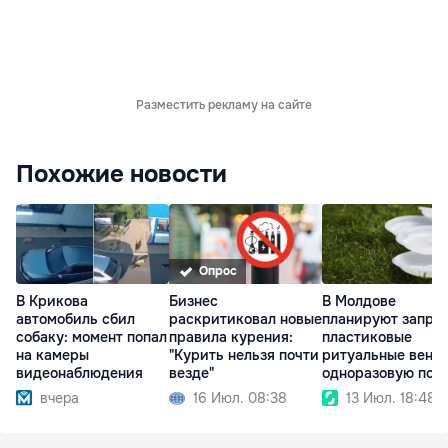
Разместить рекламу на сайте
Похожие новости
Опрос
В Крикова
Бизнес
В Молдове
автомобиль сбил
раскритиковал новые
планируют запре
собаку: момент попал
правила курения:
пластиковые
на камеры
"Курить нельзя почти
ритуальные венки
видеонаблюдения
везде"
одноразовую пос
вчера
16 Июл. 08:38
13 Июл. 18:48