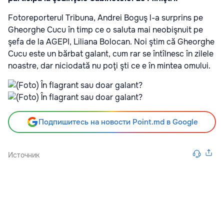
Fotoreporterul Tribuna, Andrei Boguş l-a surprins pe
Gheorghe Cucu în timp ce o saluta mai neobişnuit pe
şefa de la AGEPI, Liliana Bolocan. Noi ştim că Gheorghe
Cucu este un bărbat galant, cum rar se întîlnesc în zilele
noastre, dar niciodată nu poţi şti ce e în mintea omului.
Подпишитесь на новости Point.md в Google
Источник