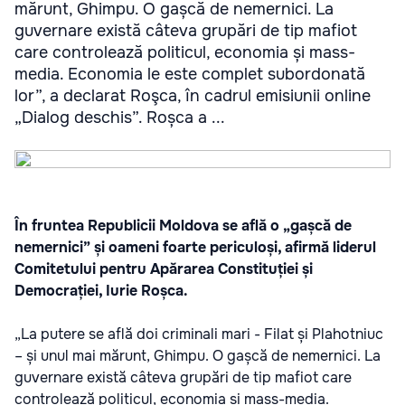
mărunt, Ghimpu. O gașcă de nemernici. La
guvernare există câteva grupări de tip mafiot
care controlează politicul, economia și mass-
media. Economia le este complet subordonată
lor”, a declarat Roşca, în cadrul emisiunii online
„Dialog deschis”. Roșca a ...
În fruntea Republicii Moldova se află o „gașcă de
nemernici” și oameni foarte periculoși, afirmă liderul
Comitetului pentru Apărarea Constituției și
Democrației, Iurie Roșca.
„La putere se află doi criminali mari - Filat și Plahotniuc
– și unul mai mărunt, Ghimpu. O gașcă de nemernici. La
guvernare există câteva grupări de tip mafiot care
controlează politicul, economia și mass-media.