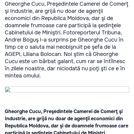
Gheorghe Cucu, Preşedintele Camerei de Comerţ
şi Industrie, are grijă nu doar de agenţii
economici din Republica Moldova, dar şi de
doamnele frumoase care participă la şedinţele
Cabinetului de Miniştri. Fotoreporterul Tribuna,
Andrei Boguş l-a surprins pe Gheorghe Cucu în
timp ce o saluta mai neobişnuit pe şefa de la
AGEPI, Liliana Bolocan. Noi ştim că Gheorghe
Cucu este un bărbat galant, cum rar se întîlnesc
în zilele noastre, dar niciodată nu poţi şti ce e în
mintea omului.
Gheorghe Cucu, Preşedintele Camerei de Comerţ şi
Industrie, are grijă nu doar de agenţii economici din
Republica Moldova, dar şi de doamnele frumoase care
participă la şedinţele Cabinetului de Miniştri.