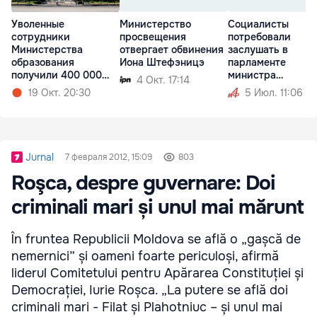
Уволенные
Министерство
Социалисты
сотрудники
просвещения
потребовали
Министерства
отвергает обвинения
заслушать в
образования
Иона Штефэницэ
парламенте
получили 400 000
министра
4 Окт. 17:14
леев
просвещения
19 Окт. 20:30
5 Июл. 11:06
Jurnal
7 февраля 2012, 15:09
803
Roşca, despre guvernare: Doi
criminali mari și unul mai mărunt
În fruntea Republicii Moldova se află o „gașcă de
nemernici” și oameni foarte periculoși, afirmă
liderul Comitetului pentru Apărarea Constituției și
Democrației, Iurie Roșca. „La putere se află doi
criminali mari - Filat și Plahotniuc – și unul mai