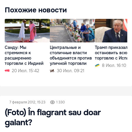
Похожие новости
Санду: Мы
Центральные и
Трамп приказал
стремимся к
столичные власти
остановить всю
расширению
объединятся против
торговлю с Испан
торговли с Индией
уличной торговли
8 Июл. 16:10
20 Июл. 15:42
30 Июл. 09:21
7 февраля 2012, 15:23
1 330
(Foto) În flagrant sau doar
galant?