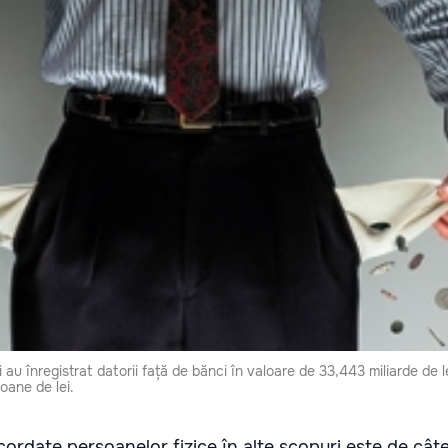
au înregistrat datorii față de bănci în valoare de 33,443 miliarde de lei
ioane de lei.
cordate persoanelor fizice în alte scopuri este de cât