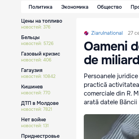
Политика
Экономика
Общество
Пр
Цены на топливо
новостей:
376
27 с
Ziarulnational
Бельцы
Oameni de
новостей:
5726
Газовый кризис
de miliard
новостей:
406
Гагаузия
Persoanele juridice 
новостей:
10842
practică activitate
Кишинев
comerciale din R. M
новостей:
770
arată datele Băncii
ДТП в Молдове
новостей:
7821
Нет войне
новостей:
131
Приднестровье