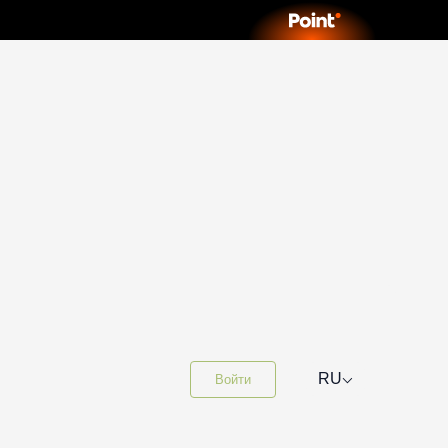
⌵
RU
Войти