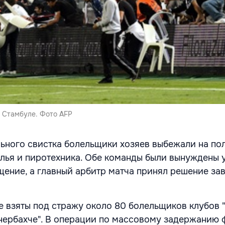
в Стамбуле. Фото AFP
ьного свистка болельщики хозяев выбежали на поле
улья и пиротехника. Обе команды были вынуждены 
ение, а главный арбитр матча принял решение за
е взяты под стражу около 80 болельщиков клубов 
енербахче". В операции по массовому задержанию 