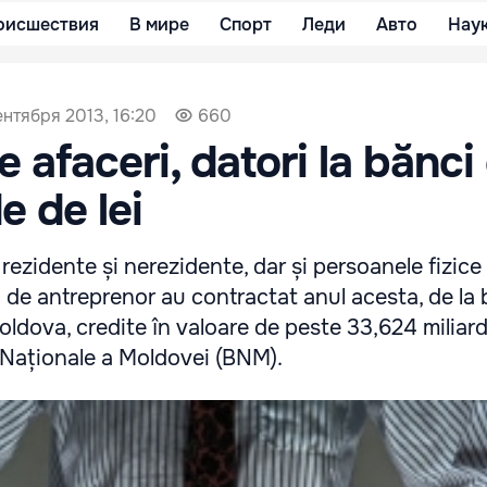
оисшествия
В мире
Спорт
Леди
Авто
Нау
ентября 2013, 16:20
660
 afaceri, datori la bănci
e de lei
rezidente și nerezidente, dar și persoanele fizice
a de antreprenor au contractat anul acesta, de la 
oldova, credite în valoare de peste 33,624 miliarde
 Naționale a Moldovei (BNM).