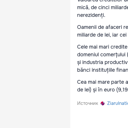
mică, de cinci miliard
nerezidenți.
Oamenii de afaceri re
miliarde de lei, iar ce
Cele mai mari credite
domeniul comerțului ( 
și industria productiv
bănci instituțiile fin
Cea mai mare parte a 
de lei) și în euro (9,19
Источник
Ziarulnati