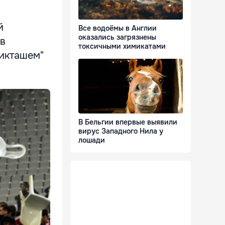
й
Все водоёмы в Англии
оказались загрязнены
ов
токсичными химикатами
шикташем"
В Бельгии впервые выявили
вирус Западного Нила у
лошади