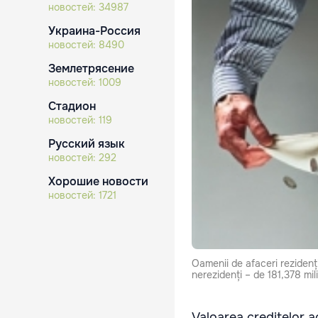
новостей:
34987
Украина-Россия
новостей:
8490
Землетрясение
новостей:
1009
Стадион
новостей:
119
Русский язык
новостей:
292
Хорошие новости
новостей:
1721
Oamenii de afaceri rezidenți 
nerezidenți – de 181,378 mil
Valoarea creditelor a