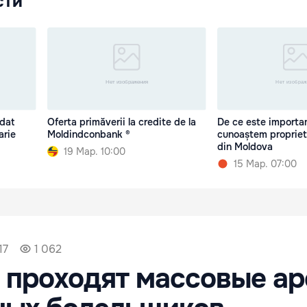
сти
rdat
Oferta primăverii la credite de la
De ce este importa
arie
Moldindconbank ®
cunoaștem proprieta
din Moldova
19 Мар. 10:00
15 Мар. 07:00
17
1 062
 проходят массовые а