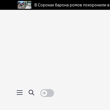
В Сороках барона ромов похоронили в