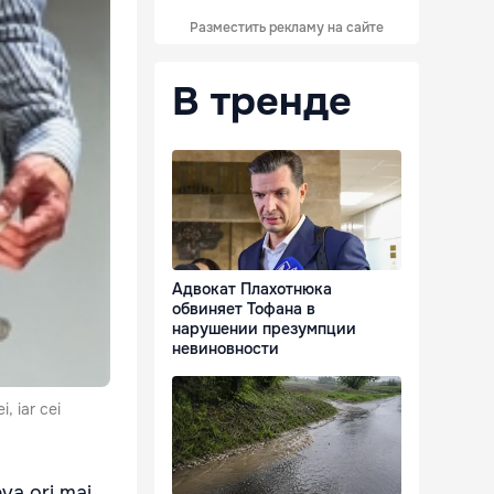
Разместить рекламу на сайте
В тренде
Адвокат Плахотнюка
обвиняет Тофана в
нарушении презумпции
невиновности
, iar cei
eva ori mai