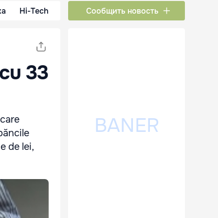
ка
Hi-Tech
Сообщить новость
 cu 33
 care
băncile
 de lei,