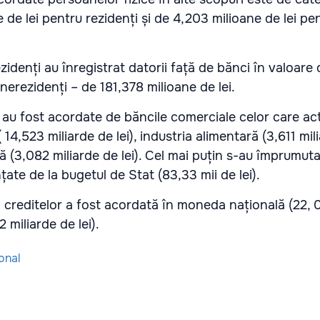
e de lei pentru rezidenți și de 4,203 milioane de lei pe
zidenți au înregistrat datorii față de bănci în valoare
i nerezidenți – de 181,378 milioane de lei.
 au fost acordate de băncile comerciale celor care ac
14,523 miliarde de lei), industria alimentară (3,611 mili
ă (3,082 miliarde de lei). Cel mai puțin s-au împrumuta
anțate de la bugetul de Stat (83,33 mii de lei).
creditelor a fost acordată în moneda națională (22, 0
2 miliarde de lei).
onal