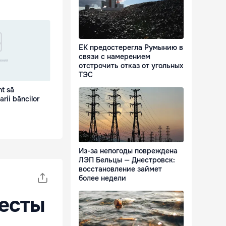
ЕК предостерегла Румынию в
связи с намерением
отстрочить отказ от угольных
ТЭС
nt să
rii băncilor
Из-за непогоды повреждена
ЛЭП Бельцы — Днестровск:
восстановление займет
более недели
ресты